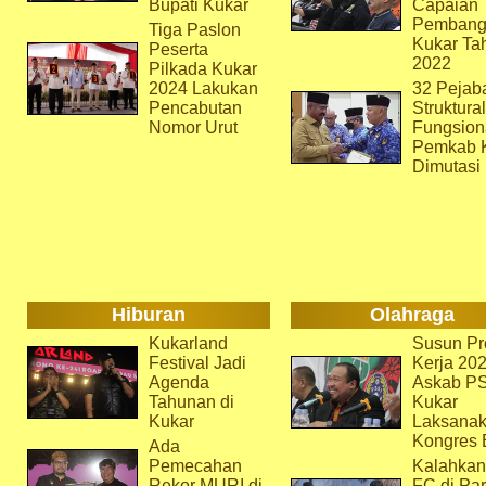
Bupati Kukar
Capaian
Pembang
Tiga Paslon
Kukar Ta
Peserta
2022
Pilkada Kukar
2024 Lakukan
32 Pejab
Pencabutan
Struktura
Nomor Urut
Fungsion
Pemkab 
Dimutasi
Hiburan
Olahraga
Kukarland
Susun Pr
Festival Jadi
Kerja 202
Agenda
Askab P
Tahunan di
Kukar
Kukar
Laksana
Kongres 
Ada
Pemecahan
Kalahkan
Rekor MURI di
FC di Par