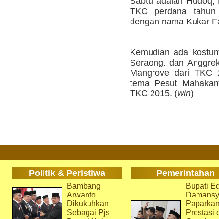
Sabtu adalah Hudoq, K
TKC perdana tahun 
dengan nama Kukar Fas
Kemudian ada kostum 
Seraong, dan Anggrek
Mangrove dari TKC 2
tema Pesut Mahakam,
TKC 2015. (
win
)
Politik & Peristiwa
Pemerintahan
Bambang
Bupati Ed
Arwanto
Damansy
Dikukuhkan
Paparka
Sebagai Pjs
Prestasi 