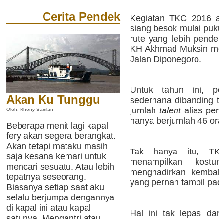
Cerita Pendek
Kegiatan TKC 2016 a
siang besok mulai pu
rute yang lebih pende
KH Akhmad Muksin me
Jalan Diponegoro.
Untuk tahun ini, p
Akan Ku Tunggu
sederhana dibanding 
jumlah
talent
alias pe
Oleh: Rhony Samlan
hanya berjumlah 46 or
Beberapa menit lagi kapal
fery akan segera berangkat.
Akan tetapi mataku masih
Tak hanya itu, T
saja kesana kemari untuk
menampilkan kostu
mencari sesuatu. Atau lebih
menghadirkan kembali
tepatnya seseorang.
yang pernah tampil pa
Biasanya setiap saat aku
selalu berjumpa dengannya
di kapal ini atau kapal
Hal ini tak lepas dar
satunya. Mengantri atau