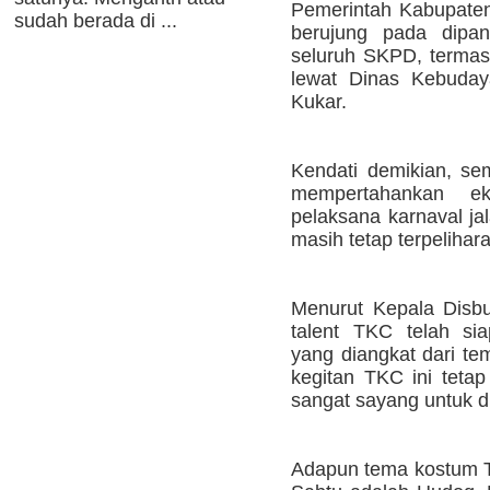
Pemerintah Kabupaten
sudah berada di ...
berujung pada dipan
seluruh SKPD, terma
lewat Dinas Kebuday
Kukar.
Kendati demikian, s
mempertahankan ek
pelaksana karnaval ja
masih tetap terpelihara
Menurut Kepala Disbu
talent TKC telah s
yang diangkat dari te
kegitan TKC ini teta
sangat sayang untuk di
Adapun tema kostum T