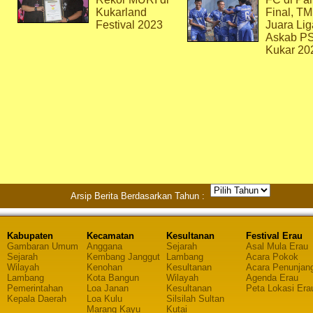
Kukarland
Final, T
Festival 2023
Juara Lig
Askab P
Kukar 20
Arsip Berita Berdasarkan Tahun :
Kabupaten
Kecamatan
Kesultanan
Festival Erau
Gambaran Umum
Anggana
Sejarah
Asal Mula Erau
Sejarah
Kembang Janggut
Lambang
Acara Pokok
Wilayah
Kenohan
Kesultanan
Acara Penunjan
Lambang
Kota Bangun
Wilayah
Agenda Erau
Pemerintahan
Loa Janan
Kesultanan
Peta Lokasi Era
Kepala Daerah
Loa Kulu
Silsilah Sultan
Marang Kayu
Kutai