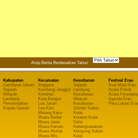
Arsip Berita Berdasarkan Tahun :
Kabupaten
Kecamatan
Kesultanan
Festival Erau
Gambaran Umum
Anggana
Sejarah
Asal Mula Erau
Sejarah
Kembang Janggut
Lambang
Acara Pokok
Wilayah
Kenohan
Kesultanan
Acara Penunjan
Lambang
Kota Bangun
Wilayah
Agenda Erau
Pemerintahan
Loa Janan
Kesultanan
Peta Lokasi Era
Kepala Daerah
Loa Kulu
Silsilah Sultan
Marang Kayu
Kutai
Muara Badak
Keraton Kutai
Muara Jawa
Gelar
Muara Kaman
Kebangsawanan
Muara Muntai
Ketopong Sultan
Muara Wis
Kutai