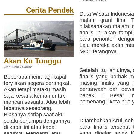
Cerita Pendek
Duta Wisata Indonesia
malam granf final 
dilaksanakan malam in
finalis ini akan tamp
para penonton denga
Lalu mereka akan men
MC," terangnya.
Akan Ku Tunggu
Oleh: Rhony Samlan
Setelah itu, lanjutnya
finalis yang berhak 
Beberapa menit lagi kapal
masing finalis yang
fery akan segera berangkat.
pertanyaan dari dewa
Akan tetapi mataku masih
babak 5 Besar in
saja kesana kemari untuk
pemenang," kata pria y
mencari sesuatu. Atau lebih
tepatnya seseorang.
Biasanya setiap saat aku
Ditambahkan Arul, seb
selalu berjumpa dengannya
para finalis tersebu
di kapal ini atau kapal
yang digelar sejak 
satunya. Mengantri atau