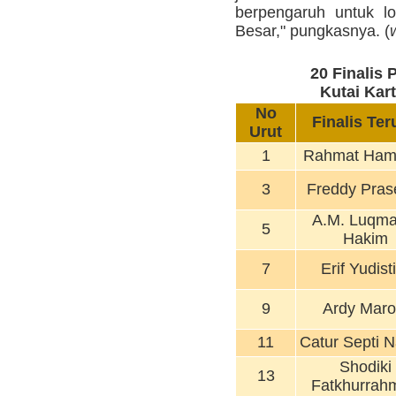
berpengaruh untuk lo
Besar," pungkasnya. (
20 Finalis 
Kutai Kar
No
Finalis Ter
Urut
1
Rahmat Ham
3
Freddy Pras
A.M. Luqma
5
Hakim
7
Erif Yudist
9
Ardy Maro
11
Catur Septi 
Shodiki
13
Fatkhurrah