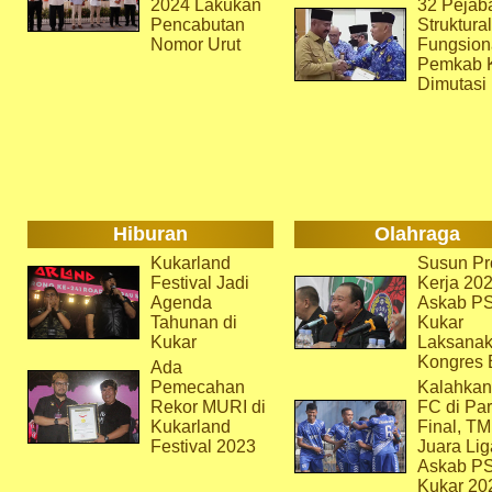
2024 Lakukan
32 Pejab
Pencabutan
Struktura
Nomor Urut
Fungsion
Pemkab 
Dimutasi
Hiburan
Olahraga
Kukarland
Susun Pr
Festival Jadi
Kerja 202
Agenda
Askab P
Tahunan di
Kukar
Kukar
Laksana
Kongres 
Ada
Pemecahan
Kalahkan
Rekor MURI di
FC di Par
Kukarland
Final, T
Festival 2023
Juara Lig
Askab P
Kukar 20