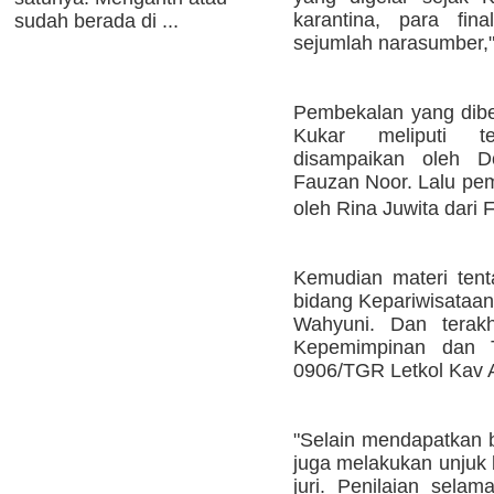
karantina, para fin
sudah berada di ...
sejumlah narasumber," 
Pembekalan yang diber
Kukar meliputi t
disampaikan oleh D
Fauzan Noor. Lalu pem
oleh Rina Juwita dari
Kemudian materi ten
bidang Kepariwisataan
Wahyuni. Dan terakh
Kepemimpinan dan 
0906/TGR Letkol Kav A
"Selain mendapatkan b
juga melakukan unjuk
juri. Penilaian selam