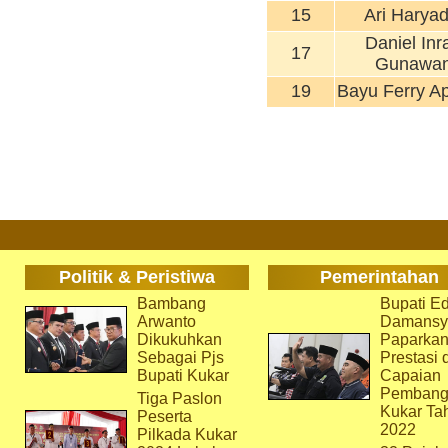
15
Ari Haryad
Daniel Inr
17
Gunawa
19
Bayu Ferry Ap
Politik & Peristiwa
Pemerintahan
Bambang
Bupati Ed
Arwanto
Damansy
Dikukuhkan
Paparka
Sebagai Pjs
Prestasi 
Bupati Kukar
Capaian
Pembang
Tiga Paslon
Kukar Ta
Peserta
2022
Pilkada Kukar