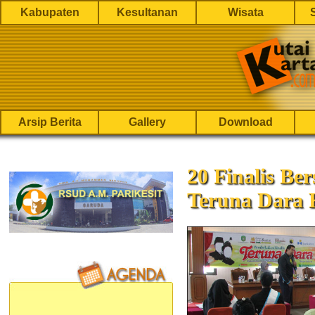
Kabupaten
Kesultanan
Wisata
Arsip Berita
Gallery
Download
20 Finalis Be
Teruna Dara 