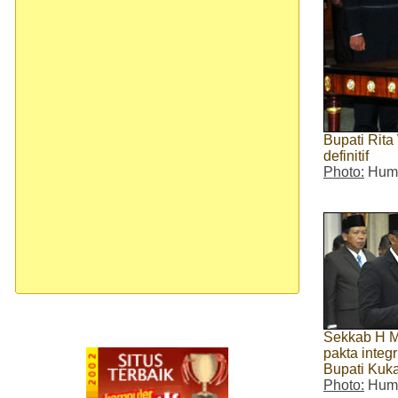
Bupati Rita
definitif
Photo:
Huma
Sekkab H M
pakta integr
Bupati Kuka
Photo:
Huma