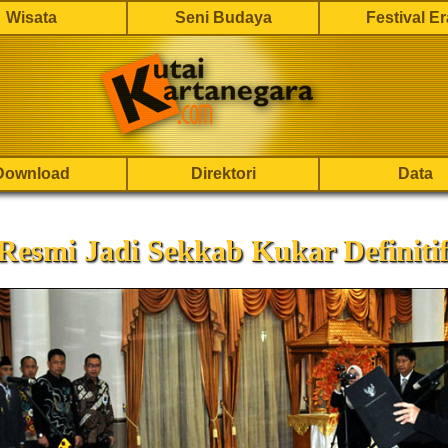
Wisata
Seni Budaya
Festival E
Download
Direktori
Data
Resmi Jadi Sekkab Kukar Definiti