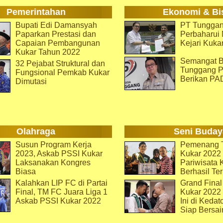
Pemerintahan
Ekonomi & Bi
Bupati Edi Damansyah
PT Tunggan
Paparkan Prestasi dan
Perbaharu
Capaian Pembangunan
Kejari Kuka
Kukar Tahun 2022
Semangat B
32 Pejabat Struktural dan
Tunggang P
Fungsional Pemkab Kukar
Berikan PA
Dimutasi
Olahraga
Seni Buday
Susun Program Kerja
Pemenang T
2023, Askab PSSI Kukar
Kukar 2022 
Laksanakan Kongres
Pariwisata 
Biasa
Berhasil Ter
Kalahkan LIP FC di Partai
Grand Final
Final, TM FC Juara Liga 1
Kukar 2022
Askab PSSI Kukar 2022
Ini di Kedat
Siap Bersai