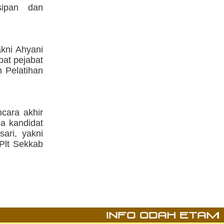
sipan dan
akni Ahyani
pat pejabat
 Pelatihan
ncara akhir
ma kandidat
ari, yakni
 Plt Sekkab