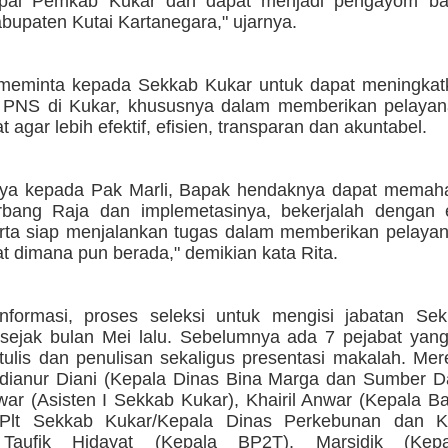
capai Pemkab Kukar dan dapat menjadi pengayom b
bupaten Kutai Kartanegara," ujarnya.
 meminta kepada Sekkab Kukar untuk dapat meningkatk
 PNS di Kukar, khususnya dalam memberikan pelaya
 agar lebih efektif, efisien, transparan dan akuntabel.
ya kepada Pak Marli, Bapak hendaknya dapat memaha
bang Raja dan implemetasinya, bekerjalah dengan e
serta siap menjalankan tugas dalam memberikan pelaya
t dimana pun berada," demikian kata Rita.
nformasi, proses seleksi untuk mengisi jabatan Se
 sejak bulan Mei lalu. Sebelumnya ada 7 pejabat yang
rtulis dan penulisan sekaligus presentasi makalah. Me
dianur Diani (Kepala Dinas Bina Marga dan Sumber Da
war (Asisten I Sekkab Kukar), Khairil Anwar (Kepala Ba
(Plt Sekkab Kukar/Kepala Dinas Perkebunan dan K
aufik Hidayat (Kepala BP2T), Marsidik (Kep