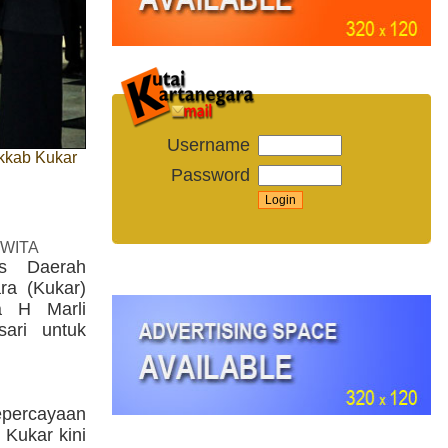
Username
ekkab Kukar
Password
 WITA
is Daerah
ra (Kukar)
a H Marli
sari untuk
epercayaan
 Kukar kini