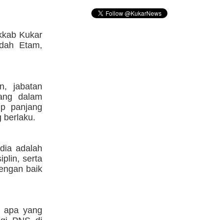
kkab Kukar
Odah Etam,
n, jabatan
yang dalam
up panjang
 berlaku.
dia adalah
plin, serta
engan baik
n apa yang