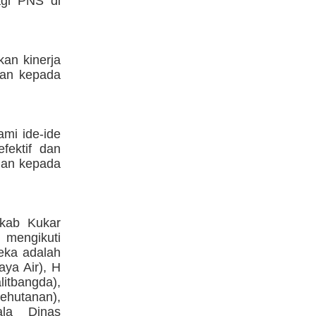
agi PNS di
an kinerja
nan kepada
mi ide-ide
fektif dan
nan kepada
kkab Kukar
 mengikuti
reka adalah
ya Air), H
litbangda),
ehutanan),
ala Dinas