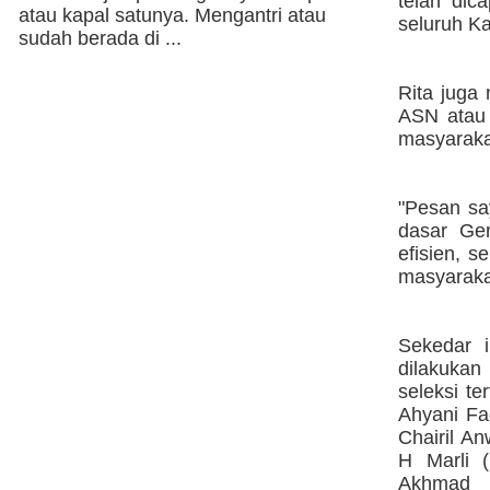
telah di
atau kapal satunya. Mengantri atau
seluruh Ka
sudah berada di ...
Rita juga
ASN atau
masyarakat
"Pesan sa
dasar Ger
efisien, 
masyaraka
Sekedar i
dilakukan
seleksi te
Ahyani Fa
Chairil An
H Marli 
Akhmad T