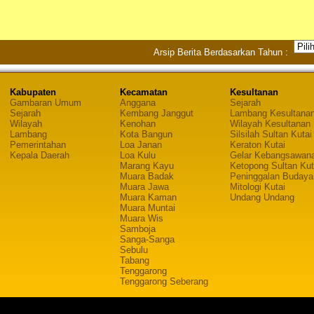
Arsip Berita Berdasarkan Tahun :
Kabupaten
Kecamatan
Kesultanan
Gambaran Umum
Anggana
Sejarah
Sejarah
Kembang Janggut
Lambang Kesultana
Wilayah
Kenohan
Wilayah Kesultanan
Lambang
Kota Bangun
Silsilah Sultan Kutai
Pemerintahan
Loa Janan
Keraton Kutai
Kepala Daerah
Loa Kulu
Gelar Kebangsawan
Marang Kayu
Ketopong Sultan Kut
Muara Badak
Peninggalan Budaya
Muara Jawa
Mitologi Kutai
Muara Kaman
Undang Undang
Muara Muntai
Muara Wis
Samboja
Sanga-Sanga
Sebulu
Tabang
Tenggarong
Tenggarong Seberang