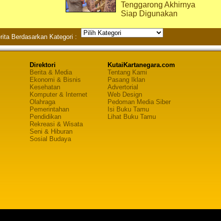
Tenggarong Akhirnya
Siap Digunakan
rita Berdasarkan Kategori :
Direktori
KutaiKartanegara.com
Berita & Media
Tentang Kami
Ekonomi & Bisnis
Pasang Iklan
Kesehatan
Advertorial
Komputer & Internet
Web Design
Olahraga
Pedoman Media Siber
Pemerintahan
Isi Buku Tamu
Pendidikan
Lihat Buku Tamu
Rekreasi & Wisata
Seni & Hiburan
Sosial Budaya