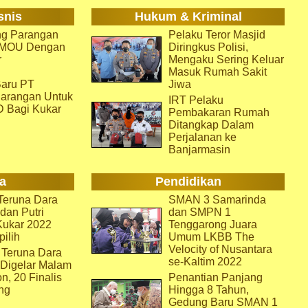
snis
Hukum & Kriminal
g Parangan
Pelaku Teror Masjid
i MOU Dengan
Diringkus Polisi,
r
Mengaku Sering Keluar
Masuk Rumah Sakit
aru PT
Jiwa
arangan Untuk
IRT Pelaku
D Bagi Kukar
Pembakaran Rumah
Ditangkap Dalam
Perjalanan ke
Banjarmasin
a
Pendidikan
eruna Dara
SMAN 3 Samarinda
dan Putri
dan SMPN 1
Kukar 2022
Tenggarong Juara
pilih
Umum LKBB The
Velocity of Nusantara
 Teruna Dara
se-Kaltim 2022
 Digelar Malam
on, 20 Finalis
Penantian Panjang
ng
Hingga 8 Tahun,
Gedung Baru SMAN 1