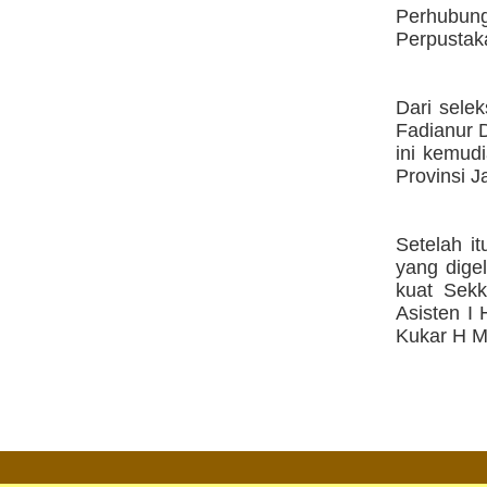
Perhubun
Perpustak
Dari selek
Fadianur D
ini kemud
Provinsi J
Setelah it
yang digel
kuat Sekk
Asisten I 
Kukar H Ma