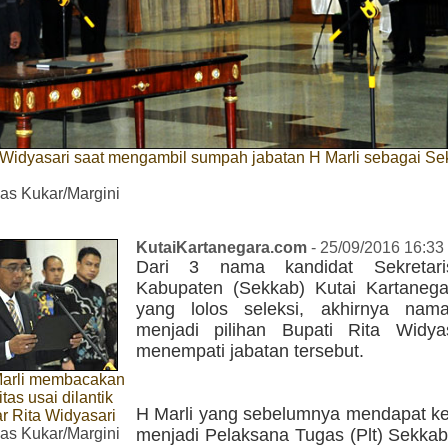
 Widyasari saat mengambil sumpah jabatan H Marli sebagai S
s Kukar/Margini
KutaiKartanegara.com
- 25/09/2016 16:33
Dari 3 nama kandidat Sekretar
Kabupaten (Sekkab) Kutai Kartanega
yang lolos seleksi, akhirnya nam
menjadi pilihan Bupati Rita Widya
menempati jabatan tersebut.
arli membacakan
itas usai dilantik
H Marli yang sebelumnya mendapat k
r Rita Widyasari
s Kukar/Margini
menjadi Pelaksana Tugas (Plt) Sekkab