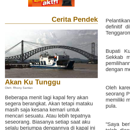
Cerita Pendek
Pelantika
definitif
Tenggarong
Bupati K
Sekkab m
pemilihan
dengan me
Akan Ku Tunggu
Oleh kare
Oleh: Rhony Samlan
seorang P
Beberapa menit lagi kapal fery akan
memiliki 
segera berangkat. Akan tetapi mataku
pula.
masih saja kesana kemari untuk
mencari sesuatu. Atau lebih tepatnya
seseorang. Biasanya setiap saat aku
"Saya be
selalu berjumpa dengannya di kapal ini