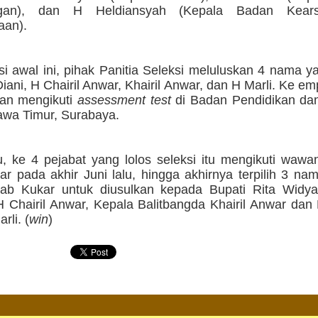
gan), dan H Heldiansyah (Kepala Badan Kear
aan).
si awal ini, pihak Panitia Seleksi meluluskan 4 nama y
iani, H Chairil Anwar, Khairil Anwar, dan H Marli. Ke em
ian mengikuti
assessment test
di Badan Pendidikan dan
awa Timur, Surabaya.
u, ke 4 pejabat yang lolos seleksi itu mengikuti wawa
ar pada akhir Juni lalu, hingga akhirnya terpilih 3 na
ab Kukar untuk diusulkan kepada Bupati Rita Widyas
H Chairil Anwar, Kepala Balitbangda Khairil Anwar dan
rli. (
win
)