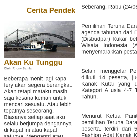
Seberang, Rabu (24/08)
Cerita Pendek
Pemilihan Teruna Dara
agenda tahunan dari 
(Disbudpar) Kukar be
Wisata Indonesia (
menyemarakkan pesta 
Akan Ku Tunggu
Oleh: Rhony Samlan
Selain menggelar Pe
diikuti 14 peserta, 
Beberapa menit lagi kapal
Kanak Kutai yang di
fery akan segera berangkat.
Kategori A usia 4-7 
Akan tetapi mataku masih
Tahun.
saja kesana kemari untuk
mencari sesuatu. Atau lebih
tepatnya seseorang.
Menurut Ketua Panit
Biasanya setiap saat aku
pemilihan Teruna Dara 
selalu berjumpa dengannya
peserta, terdiri dari
di kapal ini atau kapal
Fashion Adat Kanak Kut
satunya. Mengantri atau