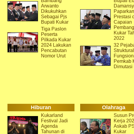
Bambang
Bupati Ed
Arwanto
Damansy
Dikukuhkan
Paparka
Sebagai Pjs
Prestasi 
Bupati Kukar
Capaian
Pembang
Tiga Paslon
Kukar Ta
Peserta
2022
Pilkada Kukar
2024 Lakukan
32 Pejab
Pencabutan
Struktura
Nomor Urut
Fungsion
Pemkab 
Dimutasi
Hiburan
Olahraga
Kukarland
Susun Pr
Festival Jadi
Kerja 202
Agenda
Askab P
Tahunan di
Kukar