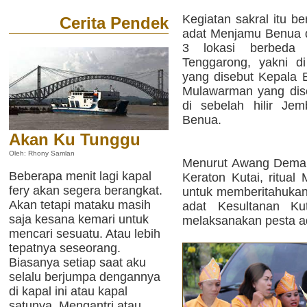
Kegiatan sakral itu 
Cerita Pendek
adat Menjamu Benua di
3 lokasi berbeda
Tenggarong, yakni 
yang disebut Kepala
Mulawarman yang dise
di sebelah hilir Je
Benua.
Akan Ku Tunggu
Oleh: Rhony Samlan
Menurut Awang Deman
Beberapa menit lagi kapal
Keraton Kutai, ritua
fery akan segera berangkat.
untuk memberitahukan
Akan tetapi mataku masih
adat Kesultanan Ku
saja kesana kemari untuk
melaksanakan pesta a
mencari sesuatu. Atau lebih
tepatnya seseorang.
Biasanya setiap saat aku
selalu berjumpa dengannya
di kapal ini atau kapal
satunya. Mengantri atau