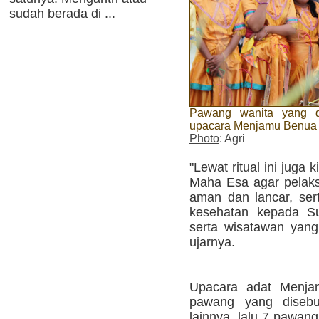
sudah berada di ...
Pawang wanita yang di
upacara Menjamu Benua
Photo
: Agri
"Lewat ritual ini jug
Maha Esa agar pelaks
aman dan lancar, se
kesehatan kepada Su
serta wisatawan yang
ujarnya.
Upacara adat Menjam
pawang yang disebut
lainnya, lalu 7 pawan