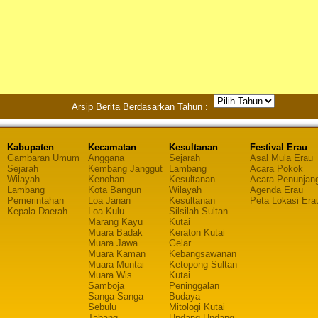
Arsip Berita Berdasarkan Tahun :
Kabupaten
Kecamatan
Kesultanan
Festival Erau
Gambaran Umum
Anggana
Sejarah
Asal Mula Erau
Sejarah
Kembang Janggut
Lambang
Acara Pokok
Wilayah
Kenohan
Kesultanan
Acara Penunjan
Lambang
Kota Bangun
Wilayah
Agenda Erau
Pemerintahan
Loa Janan
Kesultanan
Peta Lokasi Era
Kepala Daerah
Loa Kulu
Silsilah Sultan
Marang Kayu
Kutai
Muara Badak
Keraton Kutai
Muara Jawa
Gelar
Muara Kaman
Kebangsawanan
Muara Muntai
Ketopong Sultan
Muara Wis
Kutai
Samboja
Peninggalan
Sanga-Sanga
Budaya
Sebulu
Mitologi Kutai
Tabang
Undang Undang