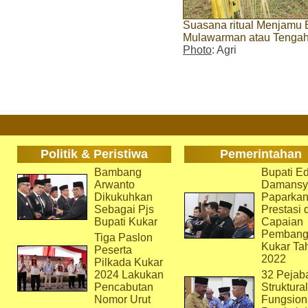
Suasana ritual Menjamu
Mulawarman atau Tenga
Photo
: Agri
Politik & Peristiwa
Pemerintahan
Bambang
Bupati Ed
Arwanto
Damansy
Dikukuhkan
Paparka
Sebagai Pjs
Prestasi 
Bupati Kukar
Capaian
Pembang
Tiga Paslon
Kukar Ta
Peserta
2022
Pilkada Kukar
2024 Lakukan
32 Pejab
Pencabutan
Struktura
Nomor Urut
Fungsion