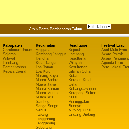
Arsip Berita Berdasarkan Tahun :
Kabupaten
Kecamatan
Kesultanan
Festival Erau
Gambaran Umum
Anggana
Sejarah
Asal Mula Erau
Sejarah
Kembang Janggut
Lambang
Acara Pokok
Wilayah
Kenohan
Kesultanan
Acara Penunjan
Lambang
Kota Bangun
Wilayah
Agenda Erau
Pemerintahan
Loa Janan
Kesultanan
Peta Lokasi Era
Kepala Daerah
Loa Kulu
Silsilah Sultan
Marang Kayu
Kutai
Muara Badak
Keraton Kutai
Muara Jawa
Gelar
Muara Kaman
Kebangsawanan
Muara Muntai
Ketopong Sultan
Muara Wis
Kutai
Samboja
Peninggalan
Sanga-Sanga
Budaya
Sebulu
Mitologi Kutai
Tabang
Undang Undang
Tenggarong
Tenggarong
Seberang