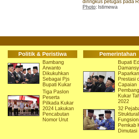
diringkus petugas pada R
Photo
: Istimewa
Politik & Peristiwa
Pemerintahan
Bambang
Bupati Ed
Arwanto
Damansy
Dikukuhkan
Paparka
Sebagai Pjs
Prestasi 
Bupati Kukar
Capaian
Pembang
Tiga Paslon
Kukar Ta
Peserta
2022
Pilkada Kukar
2024 Lakukan
32 Pejab
Pencabutan
Struktura
Nomor Urut
Fungsion
Pemkab 
Dimutasi