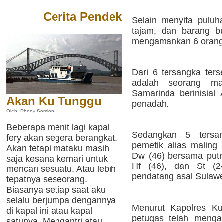
Cerita Pendek
Selain menyita puluha
tajam, dan barang buk
mengamankan 6 orang
Dari 6 tersangka ters
adalah seorang m
Samarinda berinisial
Akan Ku Tunggu
penadah.
Oleh: Rhony Samlan
Beberapa menit lagi kapal
Sedangkan 5 tersa
fery akan segera berangkat.
pemetik alias maling
Akan tetapi mataku masih
Dw (46) bersama putr
saja kesana kemari untuk
Hf (46), dan St (
mencari sesuatu. Atau lebih
pendatang asal Sulawe
tepatnya seseorang.
Biasanya setiap saat aku
selalu berjumpa dengannya
Menurut Kapolres Ku
di kapal ini atau kapal
petugas telah menga
satunya. Mengantri atau