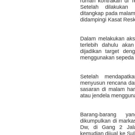
rumah kontrakan di T
Setelah dilakukan
ditangkap pada malam 
didampingi Kasat Resk
Dalam melakukan aksin
terlebih dahulu ak
dijadikan target den
menggunakan sepeda 
Setelah mendapatk
menyusun rencana da
sasaran di malam har
atau jendela menggun
Barang-barang y
dikumpulkan di marka
Dw, di Gang 2 Jal
kemudian dijual ke Su