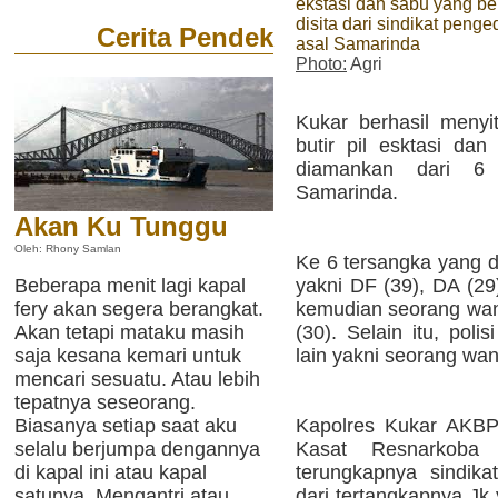
ekstasi dan sabu yang be
disita dari sindikat penge
Cerita Pendek
asal Samarinda
Photo:
Agri
Kukar berhasil menyi
butir pil esktasi da
diamankan dari 6
Samarinda.
Akan Ku Tunggu
Oleh: Rhony Samlan
Ke 6 tersangka yang di
Beberapa menit lagi kapal
yakni DF (39), DA (29
fery akan segera berangkat.
kemudian seorang wani
Akan tetapi mataku masih
(30). Selain itu, pol
saja kesana kemari untuk
lain yakni seorang wani
mencari sesuatu. Atau lebih
tepatnya seseorang.
Biasanya setiap saat aku
Kapolres Kukar AKBP 
selalu berjumpa dengannya
Kasat Resnarkoba
di kapal ini atau kapal
terungkapnya sindika
satunya. Mengantri atau
dari tertangkapnya Jk