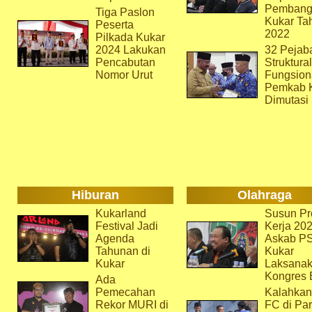
Pembang
Tiga Paslon
Kukar Ta
Peserta
2022
Pilkada Kukar
2024 Lakukan
32 Pejab
Pencabutan
Struktura
Nomor Urut
Fungsion
Pemkab 
Dimutasi
Hiburan
Olahraga
Kukarland
Susun Pr
Festival Jadi
Kerja 202
Agenda
Askab P
Tahunan di
Kukar
Kukar
Laksana
Kongres 
Ada
Pemecahan
Kalahkan
Rekor MURI di
FC di Par