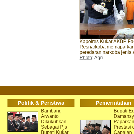
Kapolres Kukar AKBP Fad
Resnarkoba memaparkan 
peredaran narkoba jenis s
Photo
: Agri
Politik & Peristiwa
Pemerintahan
Bambang
Bupati Ed
Arwanto
Damansy
Dikukuhkan
Paparka
Sebagai Pjs
Prestasi 
Bupati Kukar
Capaian