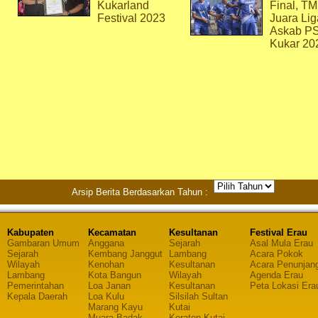
Kukarland
Final, T
Festival 2023
Juara Lig
Askab P
Kukar 20
Arsip Berita Berdasarkan Tahun :
Kabupaten
Kecamatan
Kesultanan
Festival Erau
Gambaran Umum
Anggana
Sejarah
Asal Mula Erau
Sejarah
Kembang Janggut
Lambang
Acara Pokok
Wilayah
Kenohan
Kesultanan
Acara Penunjan
Lambang
Kota Bangun
Wilayah
Agenda Erau
Pemerintahan
Loa Janan
Kesultanan
Peta Lokasi Era
Kepala Daerah
Loa Kulu
Silsilah Sultan
Marang Kayu
Kutai
Muara Badak
Keraton Kutai