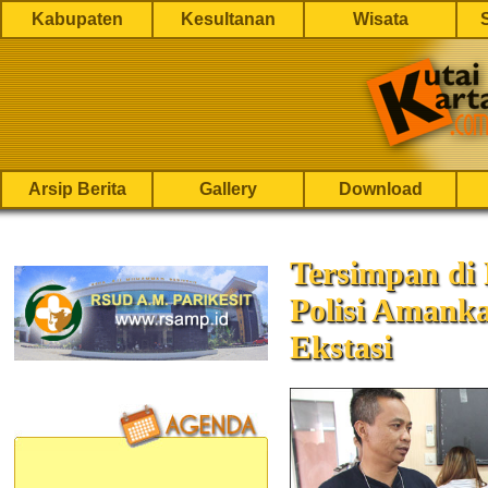
Kabupaten
Kesultanan
Wisata
Arsip Berita
Gallery
Download
Tersimpan di
Polisi Amanka
Ekstasi