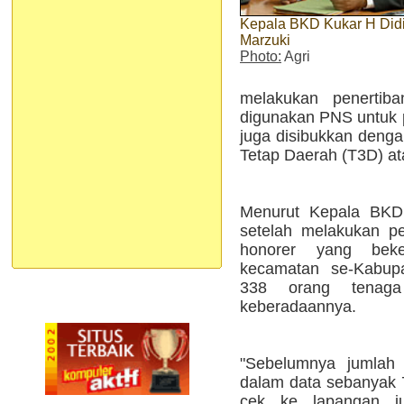
Kepala BKD Kukar H Did
Marzuki
Photo:
Agri
melakukan penertiba
digunakan PNS untuk 
juga disibukkan denga
Tetap Daerah (T3D) at
Menurut Kepala BKD
setelah melakukan p
honorer yang beker
kecamatan se-Kabupa
338 orang tenaga
keberadaannya.
"Sebelumnya jumlah 
dalam data sebanyak 
cek ke lapangan j