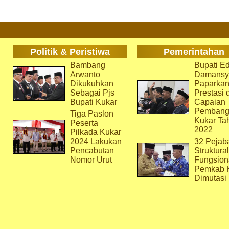
Politik & Peristiwa
Pemerintahan
Bambang
Bupati Ed
Arwanto
Damansy
Dikukuhkan
Paparka
Sebagai Pjs
Prestasi 
Bupati Kukar
Capaian
Pembang
Tiga Paslon
Kukar Ta
Peserta
2022
Pilkada Kukar
2024 Lakukan
32 Pejab
Pencabutan
Struktura
Nomor Urut
Fungsion
Pemkab 
Dimutasi