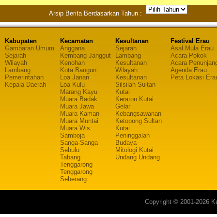
Arsip Berita Berdasarkan Tahun :
Kabupaten
Kecamatan
Kesultanan
Festival Erau
Gambaran Umum
Anggana
Sejarah
Asal Mula Erau
Sejarah
Kembang Janggut
Lambang
Acara Pokok
Wilayah
Kenohan
Kesultanan
Acara Penunjan
Lambang
Kota Bangun
Wilayah
Agenda Erau
Pemerintahan
Loa Janan
Kesultanan
Peta Lokasi Era
Kepala Daerah
Loa Kulu
Silsilah Sultan
Marang Kayu
Kutai
Muara Badak
Keraton Kutai
Muara Jawa
Gelar
Muara Kaman
Kebangsawanan
Muara Muntai
Ketopong Sultan
Muara Wis
Kutai
Samboja
Peninggalan
Sanga-Sanga
Budaya
Sebulu
Mitologi Kutai
Tabang
Undang Undang
Tenggarong
Tenggarong
Seberang
Copyright © 2001-2026 Ku