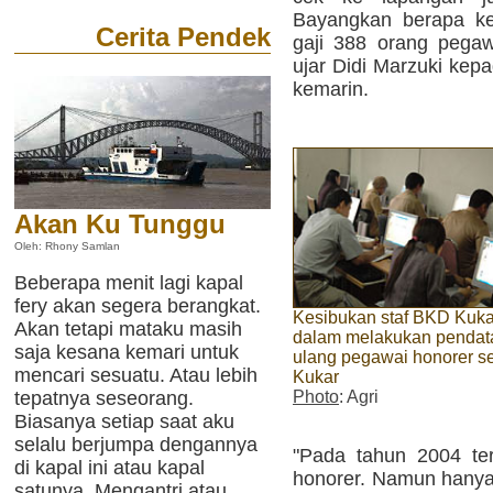
Bayangkan berapa ke
Cerita Pendek
gaji 388 orang pegawa
ujar Didi Marzuki kep
kemarin.
Akan Ku Tunggu
Oleh: Rhony Samlan
Beberapa menit lagi kapal
fery akan segera berangkat.
Kesibukan staf BKD Kuka
Akan tetapi mataku masih
dalam melakukan pendat
saja kesana kemari untuk
ulang pegawai honorer s
mencari sesuatu. Atau lebih
Kukar
tepatnya seseorang.
Photo
: Agri
Biasanya setiap saat aku
selalu berjumpa dengannya
"Pada tahun 2004 te
di kapal ini atau kapal
honorer. Namun hanya
satunya. Mengantri atau