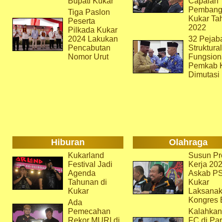
Bupati Kukar
Capaian
Pembang
Tiga Paslon
Kukar Ta
Peserta
2022
Pilkada Kukar
2024 Lakukan
32 Pejab
Pencabutan
Struktura
Nomor Urut
Fungsion
Pemkab 
Dimutasi
Hiburan
Olahraga
Kukarland
Susun Pr
Festival Jadi
Kerja 202
Agenda
Askab P
Tahunan di
Kukar
Kukar
Laksana
Kongres 
Ada
Pemecahan
Kalahkan
Rekor MURI di
FC di Par