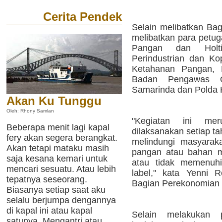
Cerita Pendek
Selain melibatkan Bag
melibatkan para petug
Pangan dan Holti
Perindustrian dan Ko
Ketahanan Pangan, P
Badan Pengawas 
Samarinda dan Polda K
Akan Ku Tunggu
Oleh: Rhony Samlan
"Kegiatan ini me
Beberapa menit lagi kapal
dilaksanakan setiap tah
fery akan segera berangkat.
melindungi masyarak
Akan tetapi mataku masih
pangan atau bahan m
saja kesana kemari untuk
atau tidak memenuhi
mencari sesuatu. Atau lebih
label," kata Yenni 
tepatnya seseorang.
Bagian Perekonomian 
Biasanya setiap saat aku
selalu berjumpa dengannya
di kapal ini atau kapal
Selain melakukan 
satunya. Mengantri atau