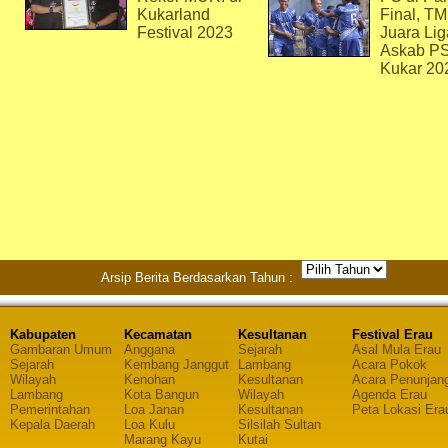
Kukarland
Final, T
Festival 2023
Juara Lig
Askab P
Kukar 20
Arsip Berita Berdasarkan Tahun :
Kabupaten
Kecamatan
Kesultanan
Festival Erau
Gambaran Umum
Anggana
Sejarah
Asal Mula Erau
Sejarah
Kembang Janggut
Lambang
Acara Pokok
Wilayah
Kenohan
Kesultanan
Acara Penunjan
Lambang
Kota Bangun
Wilayah
Agenda Erau
Pemerintahan
Loa Janan
Kesultanan
Peta Lokasi Era
Kepala Daerah
Loa Kulu
Silsilah Sultan
Marang Kayu
Kutai