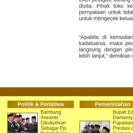
disita. Pihak toko 
pernyataan untuk tida
untuk mengecek kelua
"Apabila di kemudia
kadaluarsa, maka pe
langsung dengan pih
lebih lanjut," demikian 
Politik & Peristiwa
Pemerintahan
Bambang
Bupati Ed
Arwanto
Damansy
Dikukuhkan
Paparka
Sebagai Pjs
Prestasi 