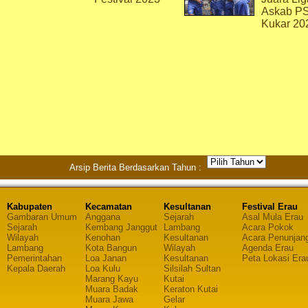
Askab P
Kukar 20
Arsip Berita Berdasarkan Tahun :
Kabupaten
Kecamatan
Kesultanan
Festival Erau
Gambaran Umum
Anggana
Sejarah
Asal Mula Erau
Sejarah
Kembang Janggut
Lambang
Acara Pokok
Wilayah
Kenohan
Kesultanan
Acara Penunjan
Lambang
Kota Bangun
Wilayah
Agenda Erau
Pemerintahan
Loa Janan
Kesultanan
Peta Lokasi Era
Kepala Daerah
Loa Kulu
Silsilah Sultan
Marang Kayu
Kutai
Muara Badak
Keraton Kutai
Muara Jawa
Gelar