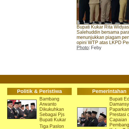
Bupati Kukar Rita Widya
Salehuddin bersama par
menunjukkan piagam peng
opini WTP atas LKPD Pe
Photo
: Feby
Politik & Peristiwa
Pemerintahan
Bambang
Bupati Ed
Arwanto
Damansy
Dikukuhkan
Paparka
Sebagai Pjs
Prestasi 
Bupati Kukar
Capaian
Pembang
Tiga Paslon