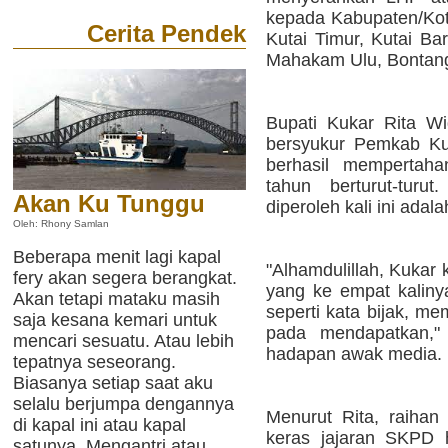
kepada Kabupaten/Kota
Cerita Pendek
Kutai Timur, Kutai Ba
Mahakam Ulu, Bontan
Bupati Kukar Rita W
bersyukur Pemkab Ku
berhasil mempertah
tahun berturut-turu
Akan Ku Tunggu
diperoleh kali ini ada
Oleh: Rhony Samlan
Beberapa menit lagi kapal
"Alhamdulillah, Kukar
fery akan segera berangkat.
yang ke empat kaliny
Akan tetapi mataku masih
seperti kata bijak, me
saja kesana kemari untuk
pada mendapatkan," 
mencari sesuatu. Atau lebih
hadapan awak media.
tepatnya seseorang.
Biasanya setiap saat aku
selalu berjumpa dengannya
Menurut Rita, raihan 
di kapal ini atau kapal
keras jajaran SKPD 
satunya. Mengantri atau