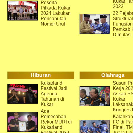
Kukar Ta
Peserta
2022
Pilkada Kukar
2024 Lakukan
32 Pejab
Pencabutan
Struktura
Nomor Urut
Fungsion
Pemkab 
Dimutasi
Hiburan
Olahraga
Kukarland
Susun Pr
Festival Jadi
Kerja 202
Agenda
Askab P
Tahunan di
Kukar
Kukar
Laksana
Kongres 
Ada
Pemecahan
Kalahkan
Rekor MURI di
FC di Par
Kukarland
Final, T
Festival 2023
Juara Lig