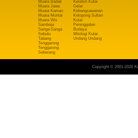
Muara Badak
Keraton Kutai
Muara Jawa
Gelar
Muara Kaman
Kebangsawanan
Muara Muntai
Ketopong Sultan
Muara Wis
Kutai
Samboja
Peninggalan
Sanga-Sanga
Budaya
Sebulu
Mitologi Kutai
Tabang
Undang Undang
Tenggarong
Tenggarong
Seberang
Copyright © 2001-2026 Ku