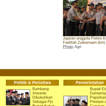
Jajaran anggota Polres
Fadillah Zulkarnaen (kiri)
Photo
: Agri
Politik & Peristiwa
Pemerintahan
Bambang
Bupati Ed
Arwanto
Damansy
Dikukuhkan
Paparka
Sebagai Pjs
Prestasi 
Bupati Kukar
Capaian