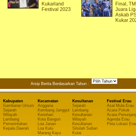
Kukarland
Final, T
Festival 2023
Juara Lig
Askab P
Kukar 20
Arsip Berita Berdasarkan Tahun :
Kabupaten
Kecamatan
Kesultanan
Festival Erau
Gambaran Umum
Anggana
Sejarah
Asal Mula Erau
Sejarah
Kembang Janggut
Lambang
Acara Pokok
Wilayah
Kenohan
Kesultanan
Acara Penunjan
Lambang
Kota Bangun
Wilayah
Agenda Erau
Pemerintahan
Loa Janan
Kesultanan
Peta Lokasi Era
Kepala Daerah
Loa Kulu
Silsilah Sultan
Marang Kayu
Kutai