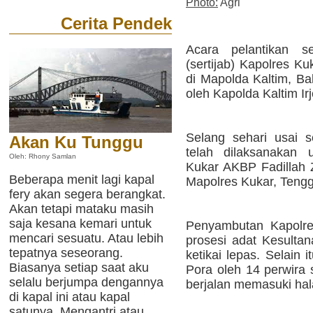
Photo:
Agri
Cerita Pendek
Acara pelantikan se
(sertijab) Kapolres Ku
di Mapolda Kaltim, Ba
oleh Kapolda Kaltim Ir
Selang sehari usai se
Akan Ku Tunggu
telah dilaksanakan 
Oleh: Rhony Samlan
Kukar AKBP Fadillah Z
Beberapa menit lagi kapal
Mapolres Kukar, Teng
fery akan segera berangkat.
Akan tetapi mataku masih
saja kesana kemari untuk
Penyambutan Kapolres
mencari sesuatu. Atau lebih
prosesi adat Kesultan
tepatnya seseorang.
ketikai lepas. Selain 
Biasanya setiap saat aku
Pora oleh 14 perwira s
selalu berjumpa dengannya
berjalan memasuki ha
di kapal ini atau kapal
satunya. Mengantri atau