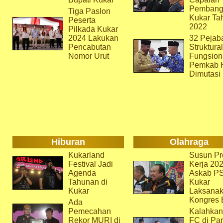
Pembang
Tiga Paslon
Kukar Ta
Peserta
2022
Pilkada Kukar
2024 Lakukan
32 Pejab
Pencabutan
Struktura
Nomor Urut
Fungsion
Pemkab 
Dimutasi
Hiburan
Olahraga
Kukarland
Susun Pr
Festival Jadi
Kerja 202
Agenda
Askab P
Tahunan di
Kukar
Kukar
Laksana
Kongres 
Ada
Pemecahan
Kalahkan
Rekor MURI di
FC di Par