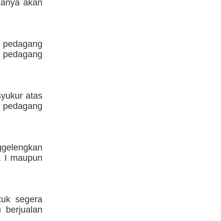
uanya akan
n pedagang
ng pedagang
syukur atas
ni pedagang
nggelengkan
ja I maupun
tuk segera
 berjualan