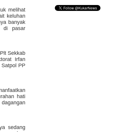
tuk melihat
it keluhan
nya banyak
i di pasar
 Plt Sekkab
orat Irfan
 Satpol PP
manfaatkan
rahan hati
, dagangan
aya sedang