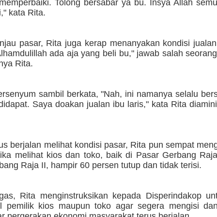
memperbaiki. Tolong bersabar ya bu. Insya Allah sem
i," kata Rita.
njau pasar, Rita juga kerap menanyakan kondisi juala
Alhamdulillah ada aja yang beli bu," jawab salah seora
nya Rita.
ersenyum sambil berkata, "Nah, ini namanya selalu ber
idapat. Saya doakan jualan ibu laris," kata Rita diami
us berjalan melihat kondisi pasar, Rita pun sempat me
tika melihat kios dan toko, baik di Pasar Gerbang Ra
ang Raja II, hampir 60 persen tutup dan tidak terisi.
gas, Rita menginstruksikan kepada Disperindakop un
 pemilik kios maupun toko agar segera mengisi dan
ar pergerakan ekonomi masyarakat terus berjalan.