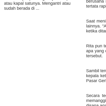
berusaha 
atau kapal satunya. Mengantri atau
tertata rap
sudah berada di ...
Saat meni
lainnya. "
ketika dita
Rita pun t
apa yang d
tersebut.
Sambil ter
kepala ke
Pasar Gerb
Secara te
memanggil
disana ag