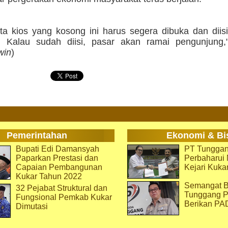
ta kios yang kosong ini harus segera dibuka dan diis
 Kalau sudah diisi, pasar akan ramai pengunjung,
win
)
Pemerintahan
Ekonomi & Bi
Bupati Edi Damansyah
PT Tunggan
Paparkan Prestasi dan
Perbaharu
Capaian Pembangunan
Kejari Kuka
Kukar Tahun 2022
Semangat B
32 Pejabat Struktural dan
Tunggang P
Fungsional Pemkab Kukar
Berikan PA
Dimutasi