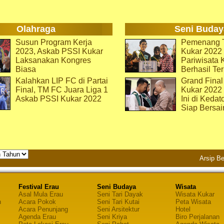
Olahraga
Seni Buday
Susun Program Kerja
Pemenang T
2023, Askab PSSI Kukar
Kukar 2022 
Laksanakan Kongres
Pariwisata 
Biasa
Berhasil Ter
Kalahkan LIP FC di Partai
Grand Final
Final, TM FC Juara Liga 1
Kukar 2022
Askab PSSI Kukar 2022
Ini di Kedat
Siap Bersai
Arsip Be
Festival Erau
Seni Budaya
Wisata
Asal Mula Erau
Seni Tari Dayak
Wisata Kukar
n
Acara Pokok
Seni Tari Kutai
Peta Wisata
Acara Penunjang
Seni Arsitektur
Hotel
Agenda Erau
Seni Kriya
Biro Perjalanan