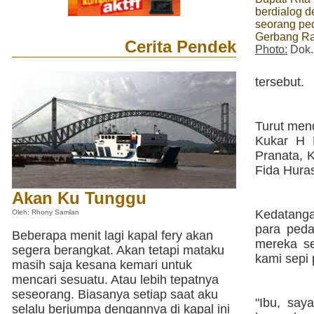
berdialog d
seorang pe
Gerbang Ra
Cerita Pendek
Photo:
Dok.
tersebut.
Turut mend
Kukar H M
Pranata, 
Fida Huras
Akan Ku Tunggu
Kedatanga
Oleh: Rhony Samlan
para peda
Beberapa menit lagi kapal fery akan
mereka se
segera berangkat. Akan tetapi mataku
kami sepi 
masih saja kesana kemari untuk
mencari sesuatu. Atau lebih tepatnya
seseorang. Biasanya setiap saat aku
"Ibu, say
selalu berjumpa dengannya di kapal ini