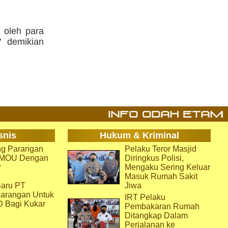
i oleh para
" demikian
snis
Hukum & Kriminal
g Parangan
Pelaku Teror Masjid
i MOU Dengan
Diringkus Polisi,
r
Mengaku Sering Keluar
Masuk Rumah Sakit
aru PT
Jiwa
arangan Untuk
IRT Pelaku
D Bagi Kukar
Pembakaran Rumah
Ditangkap Dalam
Perjalanan ke