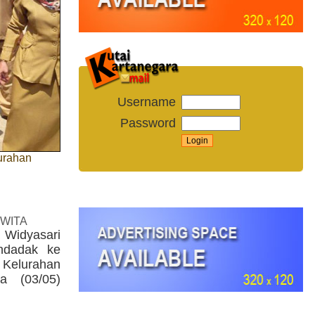
Username
Password
urahan
 WITA
a Widyasari
endadak ke
lurahan
a (03/05)