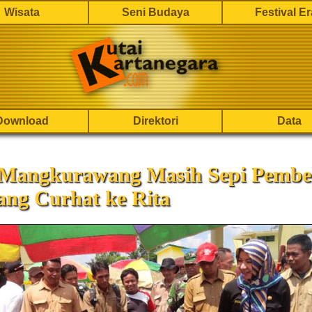
Wisata
Seni Budaya
Festival E
Download
Direktori
Data
 Mangkurawang Masih Sepi Pembel
ang Curhat ke Rita