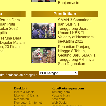
Banjarmasin
a
Pendidikan
eruna Dara
SMAN 3 Samarinda
dan Putri
dan SMPN 1
Kukar 2022
Tenggarong Juara
pilih
Umum LKBB The
Velocity of Nusantara
 Teruna Dara
se-Kaltim 2022
 Digelar Malam
on, 20 Finalis
Penantian Panjang
ng
Hingga 8 Tahun,
Gedung Baru SMAN 1
Tenggarong Akhirnya
Siap Digunakan
rita Berdasarkan Kategori :
Direktori
KutaiKartanegara.com
Berita & Media
Tentang Kami
Ekonomi & Bisnis
Pasang Iklan
Kesehatan
Advertorial
Komputer & Internet
Web Design