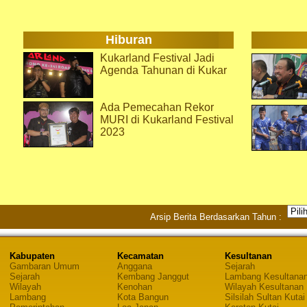
Hiburan
Kukarland Festival Jadi
Agenda Tahunan di Kukar
Ada Pemecahan Rekor
MURI di Kukarland Festival
2023
Arsip Berita Berdasarkan Tahun :
Kabupaten
Kecamatan
Kesultanan
Gambaran Umum
Anggana
Sejarah
Sejarah
Kembang Janggut
Lambang Kesultana
Wilayah
Kenohan
Wilayah Kesultanan
Lambang
Kota Bangun
Silsilah Sultan Kutai