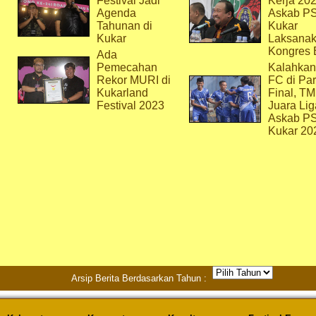
Festival Jadi
Kerja 202
Agenda
Askab P
Tahunan di
Kukar
Kukar
Laksana
Kongres 
Ada
Pemecahan
Kalahkan
Rekor MURI di
FC di Par
Kukarland
Final, T
Festival 2023
Juara Lig
Askab P
Kukar 20
Arsip Berita Berdasarkan Tahun :