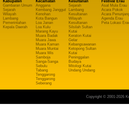
Kabupaten
Kecamatan
Kesultanan
Festival Erau
Gambaran Umum
Anggana
Sejarah
Asal Mula Erau
Sejarah
Kembang Janggut
Lambang
Acara Pokok
Wilayah
Kenohan
Kesultanan
Acara Penunjan
Lambang
Kota Bangun
Wilayah
Agenda Erau
Pemerintahan
Loa Janan
Kesultanan
Peta Lokasi Era
Kepala Daerah
Loa Kulu
Silsilah Sultan
Marang Kayu
Kutai
Muara Badak
Keraton Kutai
Muara Jawa
Gelar
Muara Kaman
Kebangsawanan
Muara Muntai
Ketopong Sultan
Muara Wis
Kutai
Samboja
Peninggalan
Sanga-Sanga
Budaya
Sebulu
Mitologi Kutai
Tabang
Undang Undang
Tenggarong
Tenggarong
Seberang
Copyright © 2001-2026 Ku