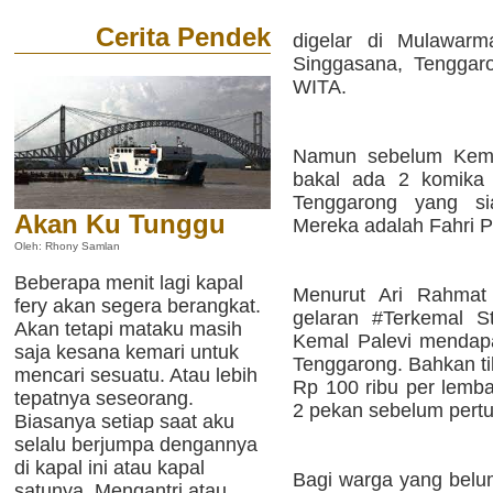
Cerita Pendek
digelar di Mulawarm
Singgasana, Tenggar
WITA.
Namun sebelum Kemal
bakal ada 2 komika 
Tenggarong yang si
Akan Ku Tunggu
Mereka adalah Fahri Pa
Oleh: Rhony Samlan
Beberapa menit lagi kapal
Menurut Ari Rahmat 
fery akan segera berangkat.
gelaran #Terkemal S
Akan tetapi mataku masih
Kemal Palevi mendapa
saja kesana kemari untuk
Tenggarong. Bahkan ti
mencari sesuatu. Atau lebih
Rp 100 ribu per lemba
tepatnya seseorang.
2 pekan sebelum pertu
Biasanya setiap saat aku
selalu berjumpa dengannya
di kapal ini atau kapal
Bagi warga yang belum 
satunya. Mengantri atau