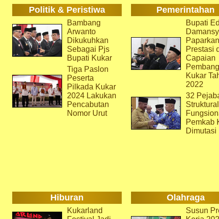
Politik & Peristiwa
Pemerintahan
Bambang
Bupati Ed
Arwanto
Damansy
Dikukuhkan
Paparka
Sebagai Pjs
Prestasi 
Bupati Kukar
Capaian
Pembang
Tiga Paslon
Kukar Ta
Peserta
2022
Pilkada Kukar
2024 Lakukan
32 Pejab
Pencabutan
Struktura
Nomor Urut
Fungsion
Pemkab 
Dimutasi
Hiburan
Olahraga
Kukarland
Susun Pr