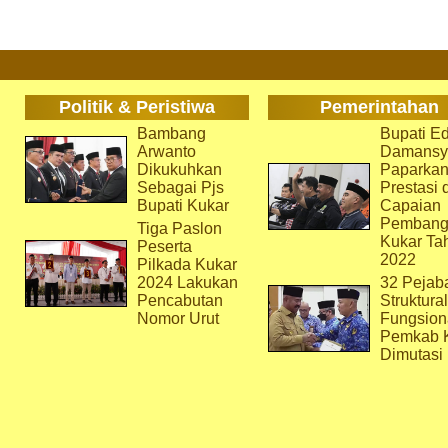
Politik & Peristiwa
Pemerintahan
Bambang
Bupati Ed
Arwanto
Damansy
Dikukuhkan
Paparka
Sebagai Pjs
Prestasi 
Bupati Kukar
Capaian
Pembang
Tiga Paslon
Kukar Ta
Peserta
2022
Pilkada Kukar
2024 Lakukan
32 Pejab
Pencabutan
Struktura
Nomor Urut
Fungsion
Pemkab 
Dimutasi