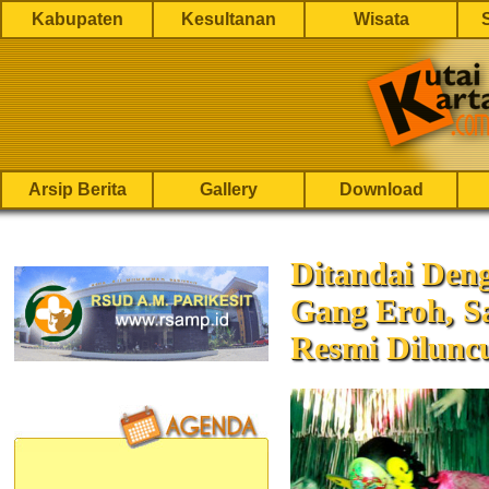
Kabupaten
Kesultanan
Wisata
Arsip Berita
Gallery
Download
Ditandai Deng
Gang Eroh, S
Resmi Dilunc