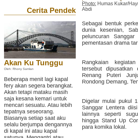
Photo:
Humas Kukar/Hay
Cerita Pendek
Abdi
Sebagai bentuk perke
dunia kesenian, Sab
peluncuran Sanggar 
pementasan drama tari
Akan Ku Tunggu
Rangkaian kegiatan
tersebut dipusatkan
Oleh: Rhony Samlan
Renang Puteri Junj
Beberapa menit lagi kapal
Rondong Demang, Ten
fery akan segera berangkat.
Akan tetapi mataku masih
saja kesana kemari untuk
Digelar mulai pukul 
mencari sesuatu. Atau lebih
Sanggar Lentera diis
tepatnya seseorang.
lainnya seperti sugu
Biasanya setiap saat aku
hingga Stand Up Com
selalu berjumpa dengannya
para komika lokal.
di kapal ini atau kapal
satunya. Mengantri atau