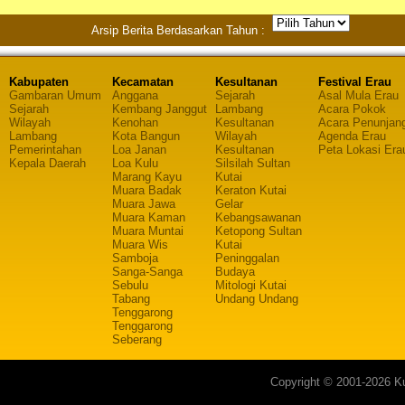
Arsip Berita Berdasarkan Tahun :
Kabupaten
Kecamatan
Kesultanan
Festival Erau
Gambaran Umum
Anggana
Sejarah
Asal Mula Erau
Sejarah
Kembang Janggut
Lambang
Acara Pokok
Wilayah
Kenohan
Kesultanan
Acara Penunjan
Lambang
Kota Bangun
Wilayah
Agenda Erau
Pemerintahan
Loa Janan
Kesultanan
Peta Lokasi Era
Kepala Daerah
Loa Kulu
Silsilah Sultan
Marang Kayu
Kutai
Muara Badak
Keraton Kutai
Muara Jawa
Gelar
Muara Kaman
Kebangsawanan
Muara Muntai
Ketopong Sultan
Muara Wis
Kutai
Samboja
Peninggalan
Sanga-Sanga
Budaya
Sebulu
Mitologi Kutai
Tabang
Undang Undang
Tenggarong
Tenggarong
Seberang
Copyright © 2001-2026 Ku