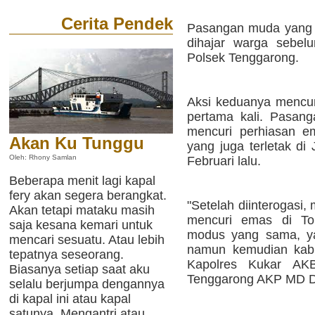
Cerita Pendek
Pasangan muda yang b
dihajar warga sebel
Polsek Tenggarong.
Aksi keduanya mencur
pertama kali. Pasan
mencuri perhiasan e
Akan Ku Tunggu
yang juga terletak d
Oleh: Rhony Samlan
Februari lalu.
Beberapa menit lagi kapal
fery akan segera berangkat.
"Setelah diinterogasi
Akan tetapi mataku masih
mencuri emas di To
saja kesana kemari untuk
modus yang sama, ya
mencari sesuatu. Atau lebih
namun kemudian kabu
tepatnya seseorang.
Kapolres Kukar AK
Biasanya setiap saat aku
Tenggarong AKP MD Dj
selalu berjumpa dengannya
di kapal ini atau kapal
satunya. Mengantri atau