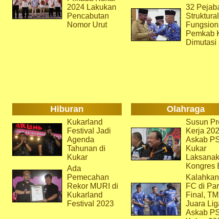
2024 Lakukan
32 Pejab
Pencabutan
Struktura
Nomor Urut
Fungsion
Pemkab 
Dimutasi
Hiburan
Olahraga
Kukarland
Susun Pr
Festival Jadi
Kerja 202
Agenda
Askab P
Tahunan di
Kukar
Kukar
Laksana
Kongres 
Ada
Pemecahan
Kalahkan
Rekor MURI di
FC di Par
Kukarland
Final, T
Festival 2023
Juara Lig
Askab P