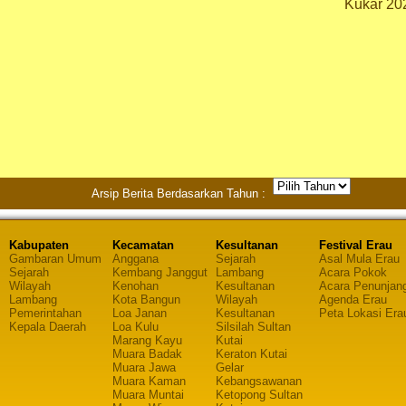
Kukar 20
Arsip Berita Berdasarkan Tahun :
Kabupaten
Kecamatan
Kesultanan
Festival Erau
Gambaran Umum
Anggana
Sejarah
Asal Mula Erau
Sejarah
Kembang Janggut
Lambang
Acara Pokok
Wilayah
Kenohan
Kesultanan
Acara Penunjan
Lambang
Kota Bangun
Wilayah
Agenda Erau
Pemerintahan
Loa Janan
Kesultanan
Peta Lokasi Era
Kepala Daerah
Loa Kulu
Silsilah Sultan
Marang Kayu
Kutai
Muara Badak
Keraton Kutai
Muara Jawa
Gelar
Muara Kaman
Kebangsawanan
Muara Muntai
Ketopong Sultan