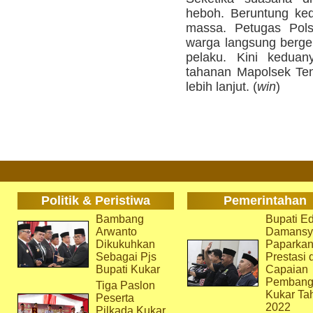
heboh. Beruntung ked
massa. Petugas Pols
warga langsung berg
pelaku. Kini kedua
tahanan Mapolsek Ten
lebih lanjut. (
win
)
Politik & Peristiwa
Pemerintahan
Bambang
Bupati Ed
Arwanto
Damansy
Dikukuhkan
Paparka
Sebagai Pjs
Prestasi 
Bupati Kukar
Capaian
Pembang
Tiga Paslon
Kukar Ta
Peserta
2022
Pilkada Kukar