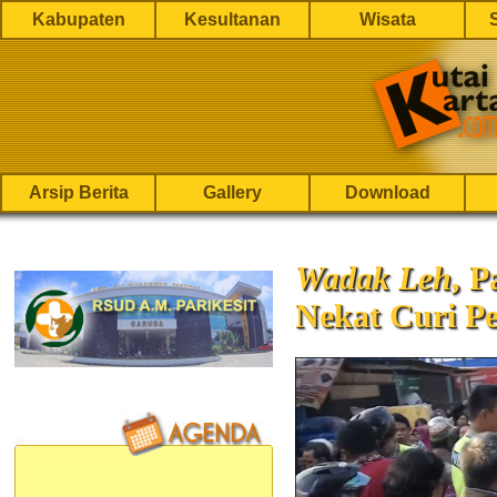
Kabupaten
Kesultanan
Wisata
Arsip Berita
Gallery
Download
Wadak Leh
, 
Nekat Curi P