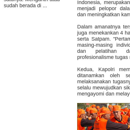
Indonesia, merupakan
sudah berada di ...
menjadi pelopor dal
dan meningkatkan kam
Dalam amanatnya ters
juga menekankan 4 hal
serta Satpam. "Perta
masing-masing indivi
dan pelatihan d
profesionalisme tugas
Kedua, Kapolri memi
ditanamkan oleh s
melaksanakan tugasny
selalu mewujudkan sik
mengayomi dan melaya