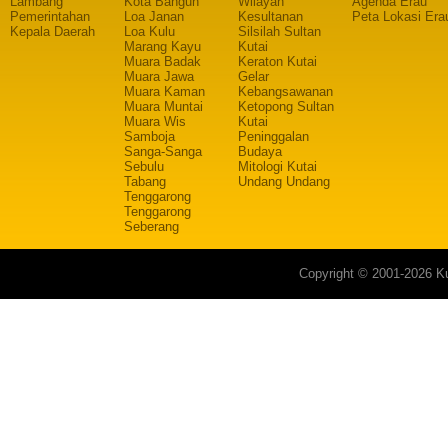
Lambang
Kota Bangun
Wilayah
Agenda Erau
Pemerintahan
Loa Janan
Kesultanan
Peta Lokasi Era
Kepala Daerah
Loa Kulu
Silsilah Sultan
Marang Kayu
Kutai
Muara Badak
Keraton Kutai
Muara Jawa
Gelar
Muara Kaman
Kebangsawanan
Muara Muntai
Ketopong Sultan
Muara Wis
Kutai
Samboja
Peninggalan
Sanga-Sanga
Budaya
Sebulu
Mitologi Kutai
Tabang
Undang Undang
Tenggarong
Tenggarong
Seberang
Copyright © 2001-2026 Ku