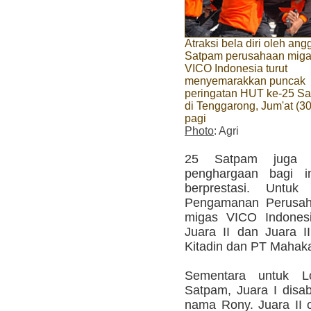
Atraksi bela diri oleh ang
Satpam perusahaan mig
VICO Indonesia turut
menyemarakkan puncak
peringatan HUT ke-25 S
di Tenggarong, Jum'at (30
pagi
Photo
: Agri
25 Satpam juga d
penghargaan bagi i
berprestasi. Untu
Pengamanan Perusaha
migas VICO Indonesi
Juara II dan Juara I
Kitadin dan PT Mahak
Sementara untuk L
Satpam, Juara I disa
nama Rony. Juara II 