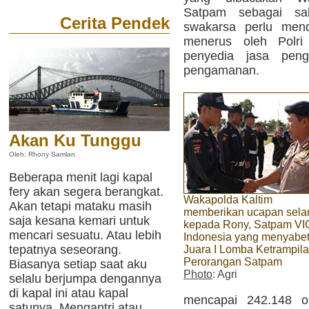
Satpam sebagai sa
Cerita Pendek
swakarsa perlu mend
menerus oleh Polri 
penyedia jasa pen
pengamanan.
Akan Ku Tunggu
Oleh: Rhony Samlan
Beberapa menit lagi kapal
fery akan segera berangkat.
Wakapolda Kaltim
Akan tetapi mataku masih
memberikan ucapan sela
saja kesana kemari untuk
kepada Rony, Satpam V
mencari sesuatu. Atau lebih
Indonesia yang menyabe
tepatnya seseorang.
Juara I Lomba Ketrampil
Perorangan Satpam
Biasanya setiap saat aku
Photo
: Agri
selalu berjumpa dengannya
di kapal ini atau kapal
mencapai 242.148 or
satunya. Mengantri atau