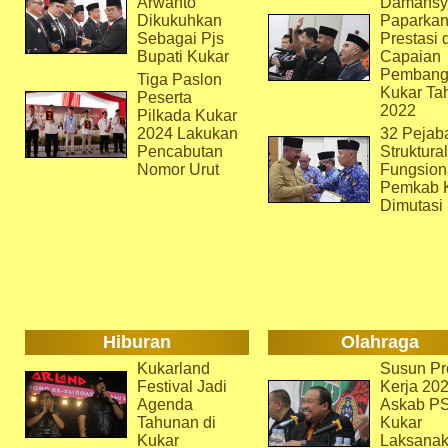
Arwanto
Damansy
Dikukuhkan
Paparka
Sebagai Pjs
Prestasi 
Bupati Kukar
Capaian
Pembang
Tiga Paslon
Kukar Ta
Peserta
2022
Pilkada Kukar
2024 Lakukan
32 Pejab
Pencabutan
Struktura
Nomor Urut
Fungsion
Pemkab 
Dimutasi
Hiburan
Olahraga
Kukarland
Susun Pr
Festival Jadi
Kerja 202
Agenda
Askab P
Tahunan di
Kukar
Kukar
Laksana