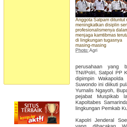
Anggota Satpam dituntut 
meningkatkan disiplin ser
profesionalismenya dala
menjaga kamtibmas teru
di lingkungan tugasnya
masing-masing
Photo:
Agri
perusahaan yang be
TNI/Polri, Satpol PP 
dipimpin Wakapolda
Suwondo ini diikuti pu
Yurnalis Ngayoh, Bup
pejabat Muspikab l
Kapoltabes Samarinda,
lingkungan Pemkab Ku
Kapolri Jenderal Soe
yang dibacakan Wa