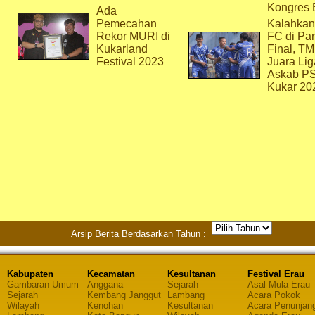
Kongres 
Ada
Pemecahan
Kalahkan
Rekor MURI di
FC di Par
Kukarland
Final, T
Festival 2023
Juara Lig
Askab P
Kukar 20
Arsip Berita Berdasarkan Tahun :
Kabupaten
Kecamatan
Kesultanan
Festival Erau
Gambaran Umum
Anggana
Sejarah
Asal Mula Erau
Sejarah
Kembang Janggut
Lambang
Acara Pokok
Wilayah
Kenohan
Kesultanan
Acara Penunjan