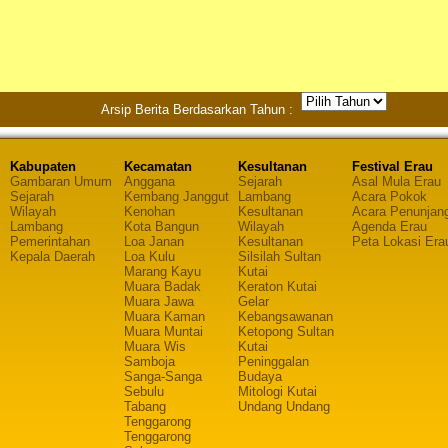
Arsip Berita Berdasarkan Tahun :
Kabupaten
Kecamatan
Kesultanan
Festival Erau
Gambaran Umum
Anggana
Sejarah
Asal Mula Erau
Sejarah
Kembang Janggut
Lambang
Acara Pokok
Wilayah
Kenohan
Kesultanan
Acara Penunjan
Lambang
Kota Bangun
Wilayah
Agenda Erau
Pemerintahan
Loa Janan
Kesultanan
Peta Lokasi Era
Kepala Daerah
Loa Kulu
Silsilah Sultan
Marang Kayu
Kutai
Muara Badak
Keraton Kutai
Muara Jawa
Gelar
Muara Kaman
Kebangsawanan
Muara Muntai
Ketopong Sultan
Muara Wis
Kutai
Samboja
Peninggalan
Sanga-Sanga
Budaya
Sebulu
Mitologi Kutai
Tabang
Undang Undang
Tenggarong
Tenggarong