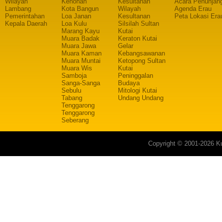
Wilayah
Kenohan
Kesultanan
Acara Penunjan
Lambang
Kota Bangun
Wilayah
Agenda Erau
Pemerintahan
Loa Janan
Kesultanan
Peta Lokasi Era
Kepala Daerah
Loa Kulu
Silsilah Sultan
Marang Kayu
Kutai
Muara Badak
Keraton Kutai
Muara Jawa
Gelar
Muara Kaman
Kebangsawanan
Muara Muntai
Ketopong Sultan
Muara Wis
Kutai
Samboja
Peninggalan
Sanga-Sanga
Budaya
Sebulu
Mitologi Kutai
Tabang
Undang Undang
Tenggarong
Tenggarong
Seberang
Copyright © 2001-2026 Ku