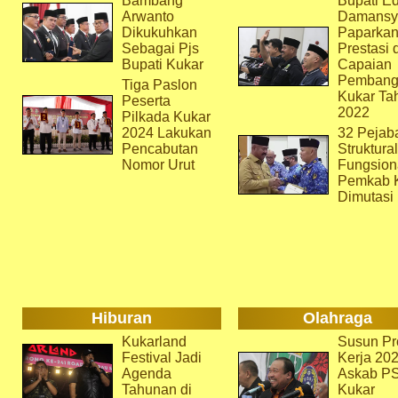
Bambang
Bupati Ed
Arwanto
Damansy
Dikukuhkan
Paparka
Sebagai Pjs
Prestasi 
Bupati Kukar
Capaian
Pembang
Tiga Paslon
Kukar Ta
Peserta
2022
Pilkada Kukar
2024 Lakukan
32 Pejab
Pencabutan
Struktura
Nomor Urut
Fungsion
Pemkab 
Dimutasi
Hiburan
Olahraga
Kukarland
Susun Pr
Festival Jadi
Kerja 202
Agenda
Askab P
Tahunan di
Kukar