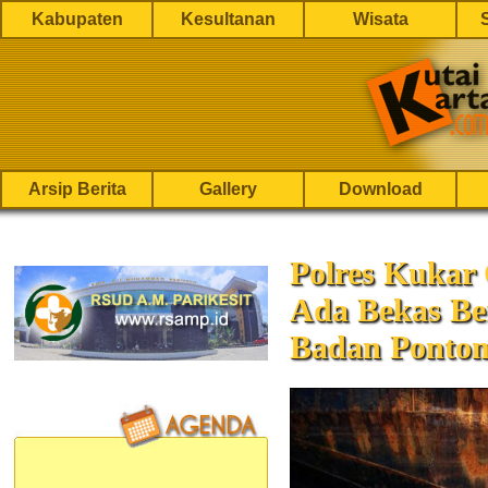
Kabupaten
Kesultanan
Wisata
Arsip Berita
Gallery
Download
Polres Kukar
Ada Bekas Be
Badan Ponto