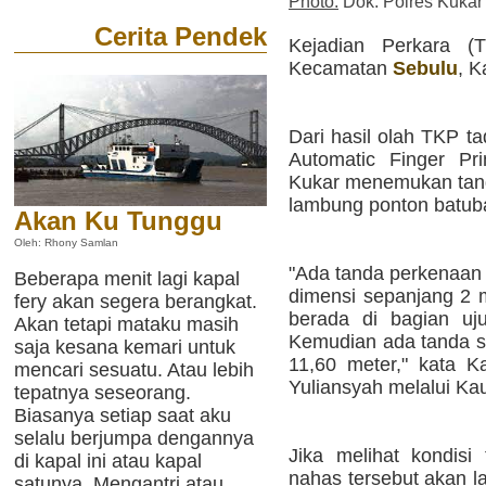
Photo:
Dok. Polres Kukar
Cerita Pendek
Kejadian Perkara (
Kecamatan
Sebulu
, K
Dari hasil olah TKP ta
Automatic Finger Prin
Kukar menemukan tand
lambung ponton batuba
Akan Ku Tunggu
Oleh: Rhony Samlan
"Ada tanda perkenaan
Beberapa menit lagi kapal
dimensi sepanjang 2 
fery akan segera berangkat.
berada di bagian uj
Akan tetapi mataku masih
Kemudian ada tanda se
saja kesana kemari untuk
11,60 meter," kata 
mencari sesuatu. Atau lebih
Yuliansyah melalui Kau
tepatnya seseorang.
Biasanya setiap saat aku
selalu berjumpa dengannya
Jika melihat kondisi 
di kapal ini atau kapal
nahas tersebut akan l
satunya. Mengantri atau