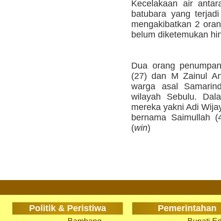
Kecelakaan air antara
batubara yang terjad
mengakibatkan 2 ora
belum diketemukan hing
Dua orang penumpang
(27) dan M Zainul A
warga asal Samarin
wilayah Sebulu. Dala
mereka yakni Adi Wijaya
bernama Saimullah (4
(
win
)
Politik & Peristiwa
Pemerintahan