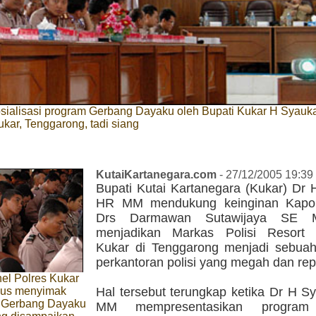
sialisasi program Gerbang Dayaku oleh Bupati Kukar H Syauk
kar, Tenggarong, tadi siang
KutaiKartanegara.com
- 27/12/2005 19:39
Bupati Kutai Kartanegara (Kukar) Dr 
HR MM mendukung keinginan Kapo
Drs Darmawan Sutawijaya SE 
menjadikan Markas Polisi Resort 
Kukar di Tenggarong menjadi sebua
perkantoran polisi yang megah dan repr
el Polres Kukar
ius menyimak
Hal tersebut terungkap ketika Dr H S
 Gerbang Dayaku
MM mempresentasikan program