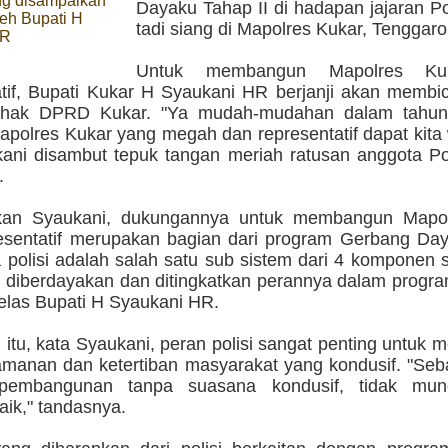
ng disampaikan
Dayaku Tahap II di hadapan jajaran P
eh Bupati H
tadi siang di Mapolres Kukar, Tenggaro
HR
Untuk membangun Mapolres Ku
atif, Bupati Kukar H Syaukani HR berjanji akan membi
ihak DPRD Kukar. "Ya mudah-mudahan dalam tahun
apolres Kukar yang megah dan representatif dapat kita
kani disambut tepuk tangan meriah ratusan anggota Po
.
kan Syaukani, dukungannya untuk membangun Mapol
esentatif merupakan bagian dari program Gerbang Da
a polisi adalah salah satu sub sistem dari 4 komponen 
u diberdayakan dan ditingkatkan perannya dalam progr
jelas Bupati H Syaukani HR.
itu, kata Syaukani, peran polisi sangat penting untuk 
eamanan dan ketertiban masyarakat yang kondusif. "Se
pembangunan tanpa suasana kondusif, tidak mun
aik," tandasnya.