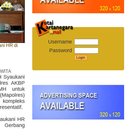
Username
ani HR di
Password
 WITA
H Syaukani
lres AKBP
MH untuk
(Mapolres)
h kompleks
esentatif.
yaukani HR
 Gerbang