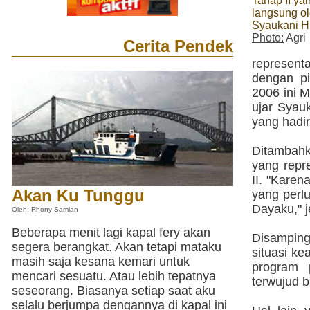
Tahap II ya
langsung ol
Syaukani 
Photo:
Agri
Cerita Pendek
represent
dengan p
2006 ini M
ujar Syau
yang hadir
Ditambah
yang repr
II. "Karen
Akan Ku Tunggu
yang perl
Dayaku," 
Oleh: Rhony Samlan
Beberapa menit lagi kapal fery akan
Disamping 
segera berangkat. Akan tetapi mataku
situasi k
masih saja kesana kemari untuk
program 
mencari sesuatu. Atau lebih tepatnya
terwujud b
seseorang. Biasanya setiap saat aku
selalu berjumpa dengannya di kapal ini