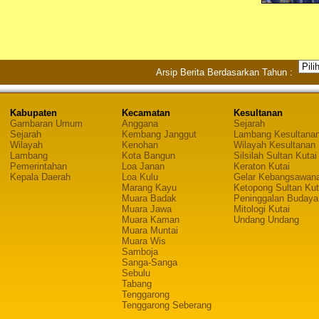
Arsip Berita Berdasarkan Tahun :
Kabupaten
Kecamatan
Kesultanan
Gambaran Umum
Anggana
Sejarah
Sejarah
Kembang Janggut
Lambang Kesultana
Wilayah
Kenohan
Wilayah Kesultanan
Lambang
Kota Bangun
Silsilah Sultan Kutai
Pemerintahan
Loa Janan
Keraton Kutai
Kepala Daerah
Loa Kulu
Gelar Kebangsawan
Marang Kayu
Ketopong Sultan Kut
Muara Badak
Peninggalan Budaya
Muara Jawa
Mitologi Kutai
Muara Kaman
Undang Undang
Muara Muntai
Muara Wis
Samboja
Sanga-Sanga
Sebulu
Tabang
Tenggarong
Tenggarong Seberang