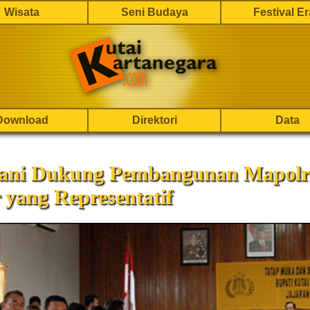
Wisata
Seni Budaya
Festival E
Download
Direktori
Data
ani Dukung Pembangunan Mapolr
yang Representatif