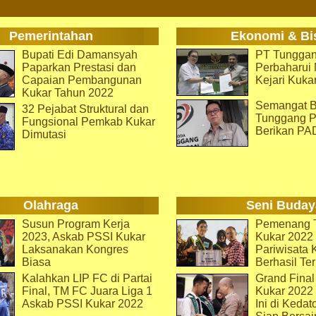
Pemerintahan
Ekonomi & Bi
Bupati Edi Damansyah
PT Tunggan
Paparkan Prestasi dan
Perbaharu
Capaian Pembangunan
Kejari Kuka
Kukar Tahun 2022
Semangat B
32 Pejabat Struktural dan
Tunggang P
Fungsional Pemkab Kukar
Berikan PA
Dimutasi
Olahraga
Seni Buday
Susun Program Kerja
Pemenang T
2023, Askab PSSI Kukar
Kukar 2022 
Laksanakan Kongres
Pariwisata 
Biasa
Berhasil Ter
Kalahkan LIP FC di Partai
Grand Final
Final, TM FC Juara Liga 1
Kukar 2022
Askab PSSI Kukar 2022
Ini di Kedat