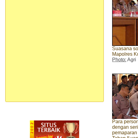
Suasana so
Mapolres Ku
Photo:
Agri
Para person
dengan ser
pemaparan