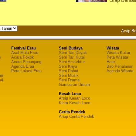
Siap Bersai
Arsip Be
Festival Erau
Seni Budaya
Wisata
Asal Mula Erau
Seni Tari Dayak
Wisata Kukar
n
Acara Pokok
Seni Tari Kutai
Peta Wisata
Acara Penunjang
Seni Arsitektur
Hotel
Agenda Erau
Seni Kriya
Biro Perjalanan
Peta Lokasi Erau
Seni Pahat
Agenda Wisata
an
Seni Musik
ai
Seni Drama
Gambaran Umum
Kesah Loco
Arsip Kesah Loco
Kirim Kesah Loco
Cerita Pendek
Arsip Cerita Pendek