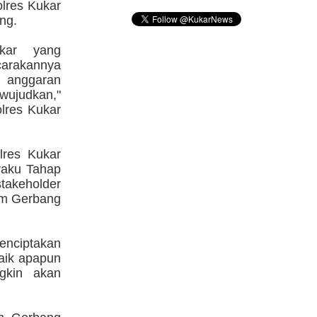
olres Kukar
ng.
kar yang
carakannya
 anggaran
 wujudkan,"
lres Kukar
res Kukar
yaku Tahap
stakeholder
am Gerbang
menciptakan
baik apapun
gkin akan