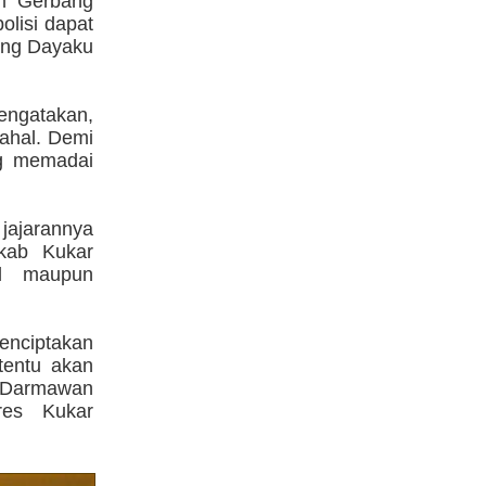
am Gerbang
lisi dapat
ang Dayaku
ngatakan,
ahal. Demi
ng memadai
jajarannya
kab Kukar
al maupun
nciptakan
 tentu akan
r Darmawan
res Kukar