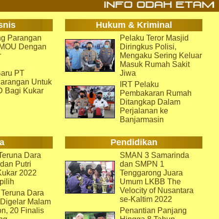
snis
Hukum & Kriminal
g Parangan
Pelaku Teror Masjid
i MOU Dengan
Diringkus Polisi,
r
Mengaku Sering Keluar
Masuk Rumah Sakit
aru PT
Jiwa
arangan Untuk
IRT Pelaku
D Bagi Kukar
Pembakaran Rumah
Ditangkap Dalam
Perjalanan ke
Banjarmasin
a
Pendidikan
eruna Dara
SMAN 3 Samarinda
dan Putri
dan SMPN 1
Kukar 2022
Tenggarong Juara
pilih
Umum LKBB The
Velocity of Nusantara
 Teruna Dara
se-Kaltim 2022
 Digelar Malam
on, 20 Finalis
Penantian Panjang