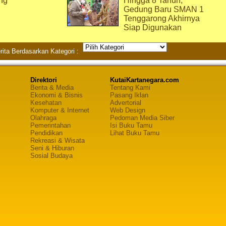
ng
Hingga 8 Tahun,
Gedung Baru SMAN 1
Tenggarong Akhirnya
Siap Digunakan
rita Berdasarkan Kategori :
Direktori
KutaiKartanegara.com
Berita & Media
Tentang Kami
Ekonomi & Bisnis
Pasang Iklan
Kesehatan
Advertorial
Komputer & Internet
Web Design
Olahraga
Pedoman Media Siber
Pemerintahan
Isi Buku Tamu
Pendidikan
Lihat Buku Tamu
Rekreasi & Wisata
Seni & Hiburan
Sosial Budaya