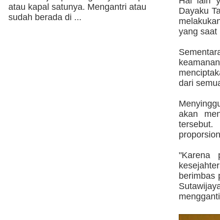
Hal lain 
atau kapal satunya. Mengantri atau
Dayaku Ta
sudah berada di ...
melakukan
yang saat 
Sementar
keamanan 
mencipta
dari semu
Menyinggu
akan men
tersebut
proporsion
"Karena 
kesejahte
berimbas 
Sutawija
mengganti