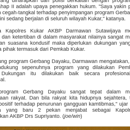
yang diharapkan dari polisi berkaitan dengan progr
hap II adalah upaya penegakkan hukum. "Saya yakin po
 cegah-tangkal terhadap penyimpangan program Gerb
ini sedang berjalan di seluruh wilayah Kukar," katanya.
a Kapolres Kukar AKBP Darmawan Sutawijaya me
dan ketertiban di dalam masyarakat nilainya sangat m
kan suasana kondusif maka diperlukan dukungan ya
a pihak termasuk dari Pemkab Kukar.
ng program Gerbang Dayaku, Darmawan mengatakan, 
dukung sepenuhnya program yang dilakukan Pem
. Dukungan itu dilakukan baik secara profesion
al.
program Gerbang Dayaku sangat tepat dalam me
raan rakyat. Dan bila rakyat kita hidupnya sejahtera,
positif terhadap penurunan gangguan kamtibmas," uja
ya yang baru 2 pekan menjabat sebagai Kapol
kan AKBP Drs Supriyanto. (
joe/win
)