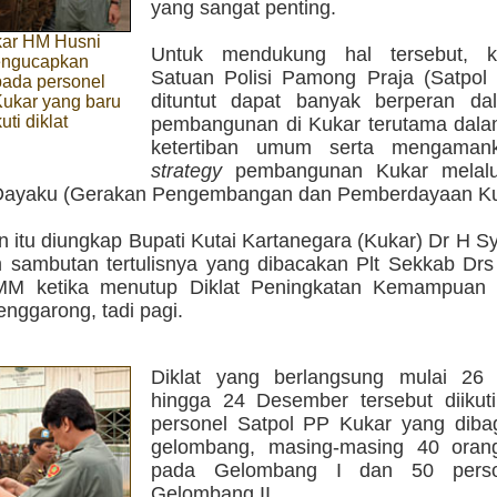
yang sangat penting.
ar HM Husni
Untuk mendukung hal tersebut, k
engucapkan
Satuan Polisi Pamong Praja (Satpol
pada personel
dituntut dapat banyak berperan d
Kukar yang baru
ti diklat
pembangunan di Kukar terutama dal
ketertiban umum serta mengama
strategy
pembangunan Kukar melalu
ayaku (Gerakan Pengembangan dan Pemberdayaan Kut
n itu diungkap Bupati Kutai Kartanegara (Kukar) Dr H 
sambutan tertulisnya yang dibacakan Plt Sekkab Dr
MM ketika menutup Diklat Peningkatan Kemampuan 
enggarong, tadi pagi.
Diklat yang berlangsung mulai 26
hingga 24 Desember tersebut diikut
personel Satpol PP Kukar yang diba
gelombang, masing-masing 40 oran
pada Gelombang I dan 50 perso
Gelombang II.