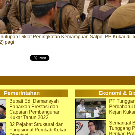
nutupan Diklat Peningkatan Kemampuan Satpol PP Kukar di T
2) pagi
Pemerintahan
Ekonomi & Bi
Bupati Edi Damansyah
PT Tunggan
Paparkan Prestasi dan
Perbaharu
Capaian Pembangunan
Kejari Kuka
Kukar Tahun 2022
Semangat B
32 Pejabat Struktural dan
Tunggang P
Fungsional Pemkab Kukar
Berikan PA