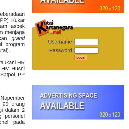
eberadaan
 PP) Kukar
alam aspek
am menjaga
nkan
grand
Username
i program
Password
ai).
Syaukani HR
s HM Husni
Satpol PP
 Nopember
i 90 orang
gi dalam 2
g personel
nel pada