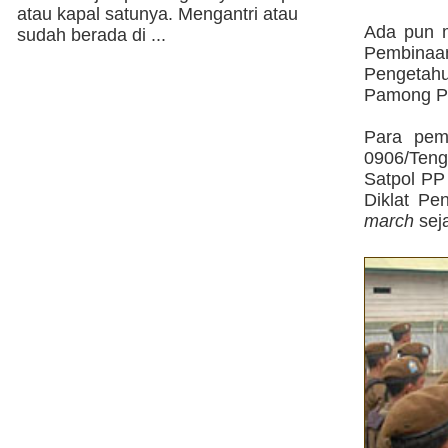
atau kapal satunya. Mengantri atau
Ada pun m
sudah berada di ...
Pembinaa
Pengetah
Pamong Pr
Para pema
0906/Tengg
Satpol PP 
Diklat Pe
march
seja