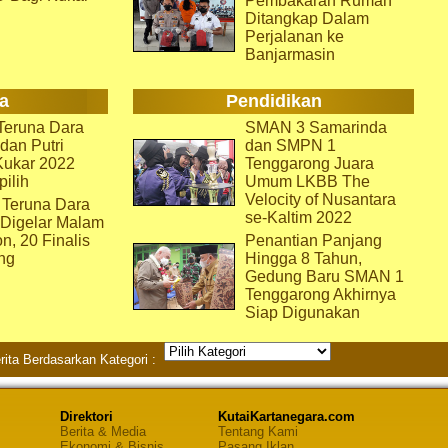
Pembakaran Rumah
Ditangkap Dalam
Perjalanan ke
Banjarmasin
a
Pendidikan
eruna Dara
SMAN 3 Samarinda
dan Putri
dan SMPN 1
Kukar 2022
Tenggarong Juara
pilih
Umum LKBB The
Velocity of Nusantara
 Teruna Dara
se-Kaltim 2022
 Digelar Malam
on, 20 Finalis
Penantian Panjang
ng
Hingga 8 Tahun,
Gedung Baru SMAN 1
Tenggarong Akhirnya
Siap Digunakan
rita Berdasarkan Kategori :
Direktori
KutaiKartanegara.com
Berita & Media
Tentang Kami
Ekonomi & Bisnis
Pasang Iklan