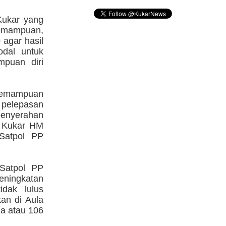
Kukar yang
Kemampuan,
agar hasil
odal untuk
puan diri
Kemampuan
 pelepasan
enyerahan
ab Kukar HM
Satpol PP
Satpol PP
Peningkatan
dak lulus
kan di Aula
ja atau 106