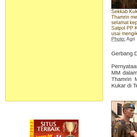
Sekkab Kuk
Thamrin m
selamat ke
Satpol PP 
usai mengiku
Photo:
Agri
Gerbang D
Pernyataa
MM dalam 
Thamrin 
Kukar di T