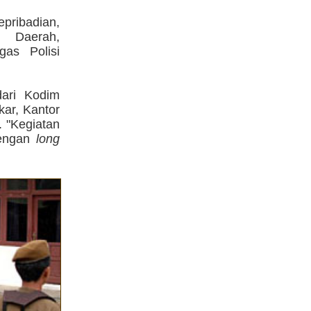
epribadian,
n Daerah,
gas Polisi
dari Kodim
kar, Kantor
. "Kegiatan
dengan
long