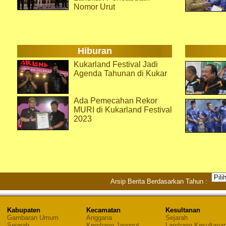
Nomor Urut
Hiburan
Kukarland Festival Jadi
Agenda Tahunan di Kukar
Ada Pemecahan Rekor
MURI di Kukarland Festival
2023
Arsip Berita Berdasarkan Tahun :
Kabupaten
Kecamatan
Kesultanan
Gambaran Umum
Anggana
Sejarah
Sejarah
Kembang Janggut
Lambang Kesultana