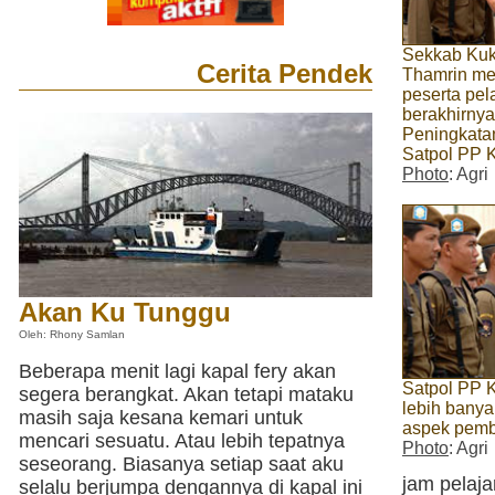
Sekkab Kuk
Cerita Pendek
Thamrin me
peserta pel
berakhirnya
Peningkat
Satpol PP 
Photo
: Agri
Akan Ku Tunggu
Oleh: Rhony Samlan
Beberapa menit lagi kapal fery akan
Satpol PP K
segera berangkat. Akan tetapi mataku
lebih bany
masih saja kesana kemari untuk
aspek pemb
mencari sesuatu. Atau lebih tepatnya
Photo
: Agri
seseorang. Biasanya setiap saat aku
jam pelaj
selalu berjumpa dengannya di kapal ini