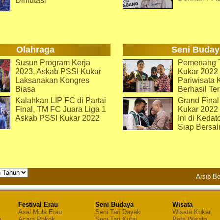
Dimutasi
Olahraga
Seni Buday
Susun Program Kerja
Pemenang T
2023, Askab PSSI Kukar
Kukar 2022 
Laksanakan Kongres
Pariwisata 
Biasa
Berhasil Ter
Kalahkan LIP FC di Partai
Grand Final
Final, TM FC Juara Liga 1
Kukar 2022
Askab PSSI Kukar 2022
Ini di Kedat
Siap Bersai
Arsip Be
Festival Erau
Seni Budaya
Wisata
Asal Mula Erau
Seni Tari Dayak
Wisata Kukar
n
Acara Pokok
Seni Tari Kutai
Peta Wisata