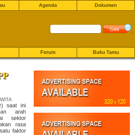
rau
Agenda
Dokumen
Forum
Buku Tamu
PP
 WITA
) saat ini
gan arah
ai sektor
akan rasa
atu faktor