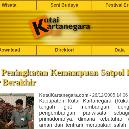
Wisata
Seni Budaya
Festival E
Download
Direktori
Data
t Peningkatan Kemampuan Satpol 
 Berakhir
KutaiKartanegara.com
- 26/12/2005 14:06
Kabupaten Kutai Kartanegara (Kukar
tengah giat membangun den
pengembangan pariwisata sebag
primadonanya, dimana kebutuhan 
aman dan tentram merupakan salah s