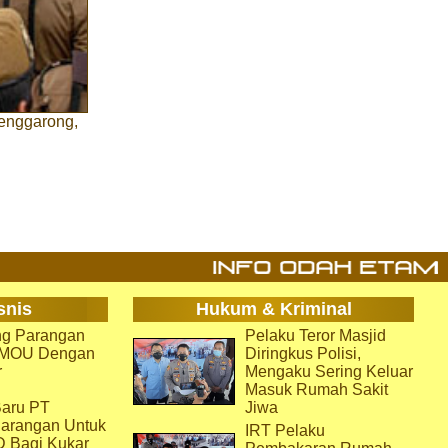
enggarong,
snis
Hukum & Kriminal
g Parangan
Pelaku Teror Masjid
i MOU Dengan
Diringkus Polisi,
r
Mengaku Sering Keluar
Masuk Rumah Sakit
aru PT
Jiwa
arangan Untuk
IRT Pelaku
D Bagi Kukar