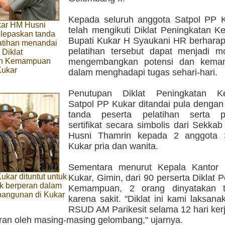
Kepada seluruh anggota Satpol PP 
ar HM Husni
telah mengikuti Diklat Peningkatan 
lepaskan tanda
Bupati Kukar H Syaukani HR berharap 
atihan menandai
pelatihan tersebut dapat menjadi m
 Diklat
an Kemampuan
mengembangkan potensi dan kemam
Kukar
dalam menghadapi tugas sehari-hari.
Penutupan Diklat Peningkatan 
Satpol PP Kukar ditandai pula dengan
tanda peserta pelatihan serta p
sertifikat secara simbolis dari Sekk
Husni Thamrin kepada 2 anggota 
Kukar pria dan wanita.
Sementara menurut Kepala Kantor 
ukar dituntut untuk
Kukar, Gimin, dari 90 perserta Diklat 
ak berperan dalam
Kemampuan, 2 orang dinyatakan ti
angunan di Kukar
karena sakit. "Diklat ini kami laksana
RSUD AM Parikesit selama 12 hari ker
aran oleh masing-masing gelombang," ujarnya.