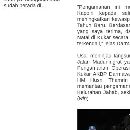
sudah berada di ...
"Pengamanan ini me
Kapolri kepada sel
meningkatkan kewasp
Tahun Baru. Berdasar
yang saya terima, d
Natal di Kukar secara
terkendali," jelas Dar
Usai meninjau langsu
Jalan Maduningrat y
Pengamanan Operasi 
Kukar AKBP Darmawan
HM Husni Thamrin m
memantau pengamanan 
Kelurahan Jahab, seki
(
win
)