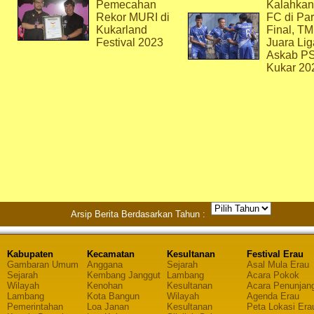
Pemecahan
Kalahkan
Rekor MURI di
FC di Par
Kukarland
Final, T
Festival 2023
Juara Lig
Askab P
Kukar 20
Arsip Berita Berdasarkan Tahun :
Kabupaten
Kecamatan
Kesultanan
Festival Erau
Gambaran Umum
Anggana
Sejarah
Asal Mula Erau
Sejarah
Kembang Janggut
Lambang
Acara Pokok
Wilayah
Kenohan
Kesultanan
Acara Penunjan
Lambang
Kota Bangun
Wilayah
Agenda Erau
Pemerintahan
Loa Janan
Kesultanan
Peta Lokasi Era