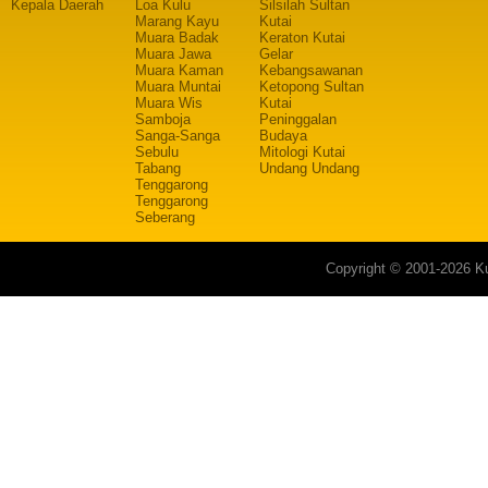
Kepala Daerah
Loa Kulu
Silsilah Sultan
Marang Kayu
Kutai
Muara Badak
Keraton Kutai
Muara Jawa
Gelar
Muara Kaman
Kebangsawanan
Muara Muntai
Ketopong Sultan
Muara Wis
Kutai
Samboja
Peninggalan
Sanga-Sanga
Budaya
Sebulu
Mitologi Kutai
Tabang
Undang Undang
Tenggarong
Tenggarong
Seberang
Copyright © 2001-2026 Ku