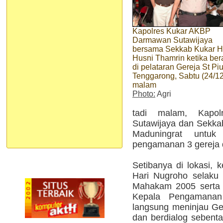
Kapolres Kukar AKBP
Darmawan Sutawijaya
bersama Sekkab Kukar 
Husni Thamrin ketika be
di pelataran Gereja St Piu
Tenggarong, Sabtu (24/12
malam
Photo:
Agri
tadi malam, Kapo
Sutawijaya dan Sekkab
Maduningrat untuk
pengamanan 3 gereja di
Setibanya di lokasi, 
Hari Nugroho selaku 
Mahakam 2005 serta 
Kepala Pengamanan
langsung meninjau Ger
dan berdialog sebent