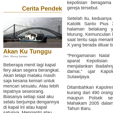
kepolisian beragama
Cerita Pendek
gereja tersebut.
Setelah itu, keduanya
Katolik Santo Pius
halaman belakang 
Murung. Kemunculan k
saat tentu saja menari
X yang berada diluar 
Akan Ku Tunggu
"Pengamanan Natal d
Oleh: Rhony Samlan
aparat Kepolisian
Beberapa menit lagi kapal
menjalankan ibadahn
fery akan segera berangkat.
damai," ujar Kap
Akan tetapi mataku masih
Sutawijaya.
saja kesana kemari untuk
mencari sesuatu. Atau lebih
Ditambahkan Kapolres
tepatnya seseorang.
kurang dari 490 orang 
Biasanya setiap saat aku
maupun Polsek se-
selalu berjumpa dengannya
Mahakam 2005 dalam
di kapal ini atau kapal
Tahun Baru.
satunya. Mengantri atau