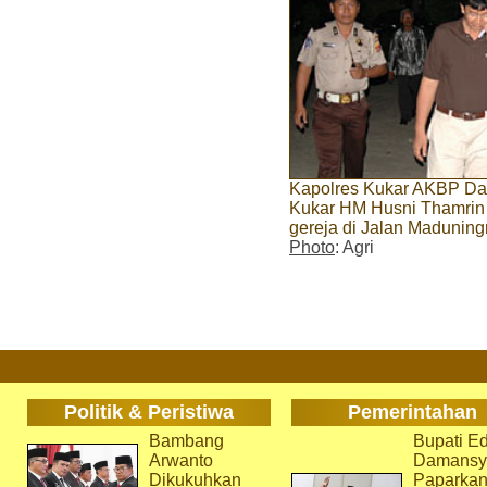
Kapolres Kukar AKBP Da
Kukar HM Husni Thamrin
gereja di Jalan Maduning
Photo
: Agri
Politik & Peristiwa
Pemerintahan
Bambang
Bupati Ed
Arwanto
Damansy
Dikukuhkan
Paparka