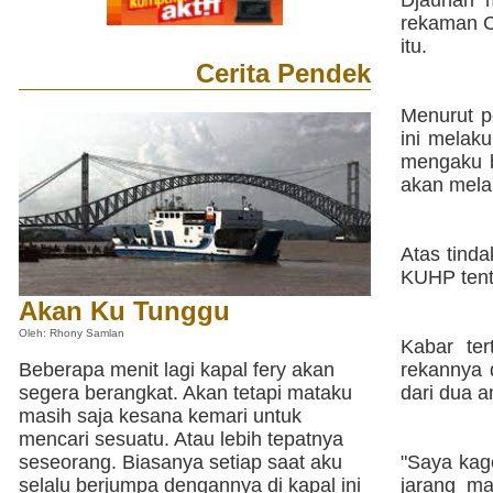
Djauhari 
rekaman C
itu.
Cerita Pendek
Menurut pe
ini melak
mengaku b
akan mela
Atas tinda
KUHP tent
Akan Ku Tunggu
Oleh: Rhony Samlan
Kabar ter
Beberapa menit lagi kapal fery akan
rekannya 
segera berangkat. Akan tetapi mataku
dari dua a
masih saja kesana kemari untuk
mencari sesuatu. Atau lebih tepatnya
seseorang. Biasanya setiap saat aku
"Saya kag
selalu berjumpa dengannya di kapal ini
jarang ma