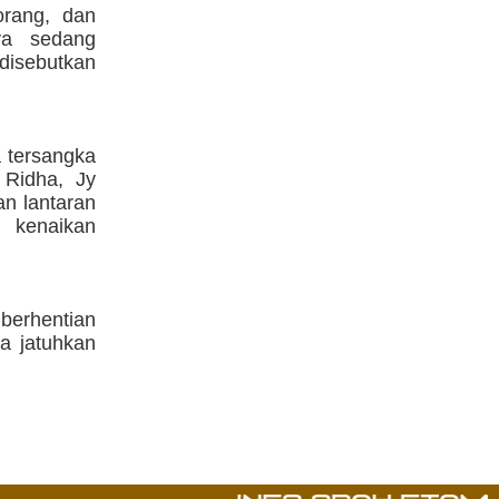
orang, dan
ya sedang
disebutkan
 tersangka
 Ridha, Jy
an lantaran
n kenaikan
berhentian
a jatuhkan