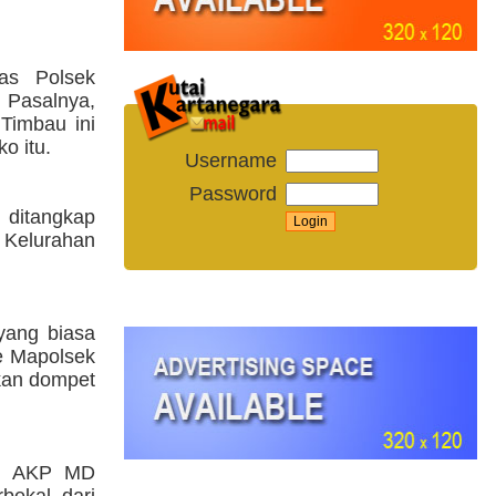
as Polsek
 Pasalnya,
Timbau ini
o itu.
Username
Password
 ditangkap
, Kelurahan
yang biasa
e Mapolsek
kan dompet
ng AKP MD