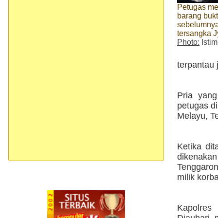
Petugas m
barang buk
sebelumnya
tersangka J
Photo:
Isti
terpantau 
Pria yang
petugas di
Melayu, Te
Ketika di
dikenakan
Tenggaron
milik kor
Kapolres