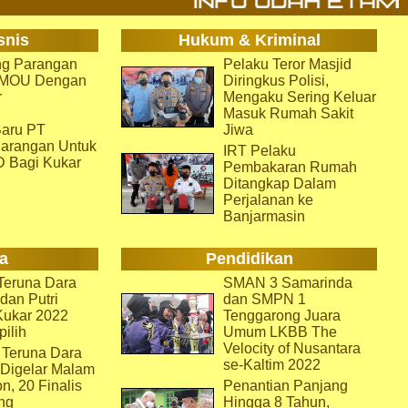
snis
Hukum & Kriminal
g Parangan
Pelaku Teror Masjid
i MOU Dengan
Diringkus Polisi,
r
Mengaku Sering Keluar
Masuk Rumah Sakit
aru PT
Jiwa
arangan Untuk
IRT Pelaku
D Bagi Kukar
Pembakaran Rumah
Ditangkap Dalam
Perjalanan ke
Banjarmasin
a
Pendidikan
eruna Dara
SMAN 3 Samarinda
dan Putri
dan SMPN 1
Kukar 2022
Tenggarong Juara
pilih
Umum LKBB The
Velocity of Nusantara
 Teruna Dara
se-Kaltim 2022
 Digelar Malam
on, 20 Finalis
Penantian Panjang
ng
Hingga 8 Tahun,