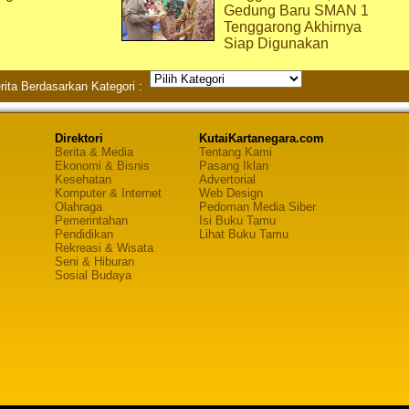
Gedung Baru SMAN 1
Tenggarong Akhirnya
Siap Digunakan
rita Berdasarkan Kategori :
Direktori
KutaiKartanegara.com
Berita & Media
Tentang Kami
Ekonomi & Bisnis
Pasang Iklan
Kesehatan
Advertorial
Komputer & Internet
Web Design
Olahraga
Pedoman Media Siber
Pemerintahan
Isi Buku Tamu
Pendidikan
Lihat Buku Tamu
Rekreasi & Wisata
Seni & Hiburan
Sosial Budaya