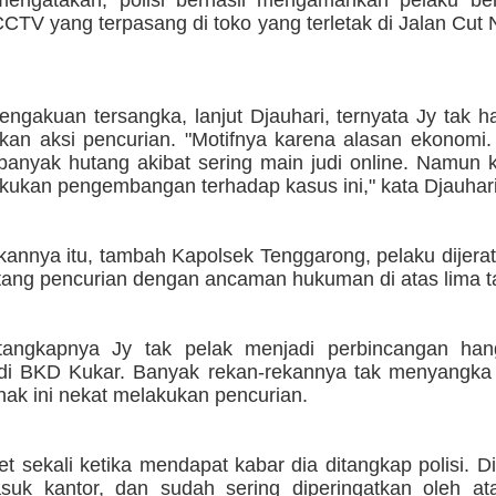
mengatakan, polisi berhasil mengamankan pelaku ber
CTV yang terpasang di toko yang terletak di Jalan Cut
ngakuan tersangka, lanjut Djauhari, ternyata Jy tak h
ukan aksi pencurian. "Motifnya karena alasan ekonomi
anyak hutang akibat sering main judi online. Namun 
kukan pengembangan terhadap kasus ini," kata Djauhari
kannya itu, tambah Kapolsek Tenggarong, pelaku dijera
ang pencurian dengan ancaman hukuman di atas lima t
tangkapnya Jy tak pelak menjadi perbincangan han
di BKD Kukar. Banyak rekan-rekannya tak menyangka 
nak ini nekat melakukan pencurian.
et sekali ketika mendapat kabar dia ditangkap polisi.
suk kantor, dan sudah sering diperingatkan oleh at