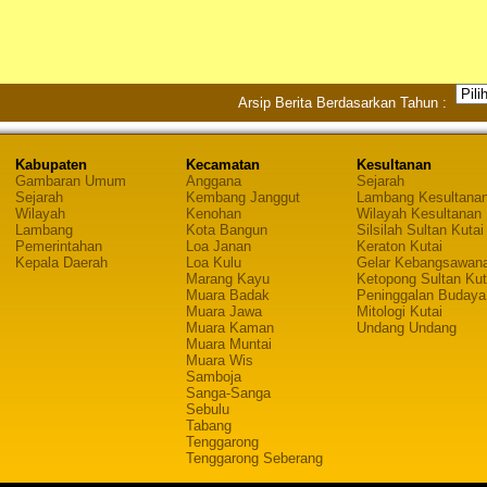
Arsip Berita Berdasarkan Tahun :
Kabupaten
Kecamatan
Kesultanan
Gambaran Umum
Anggana
Sejarah
Sejarah
Kembang Janggut
Lambang Kesultana
Wilayah
Kenohan
Wilayah Kesultanan
Lambang
Kota Bangun
Silsilah Sultan Kutai
Pemerintahan
Loa Janan
Keraton Kutai
Kepala Daerah
Loa Kulu
Gelar Kebangsawan
Marang Kayu
Ketopong Sultan Kut
Muara Badak
Peninggalan Budaya
Muara Jawa
Mitologi Kutai
Muara Kaman
Undang Undang
Muara Muntai
Muara Wis
Samboja
Sanga-Sanga
Sebulu
Tabang
Tenggarong
Tenggarong Seberang