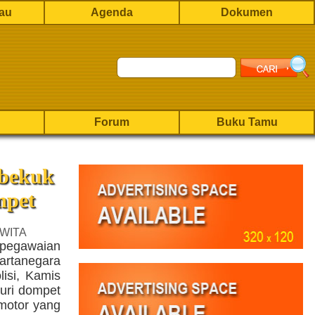
rau
Agenda
Dokumen
Forum
Buku Tamu
bekuk
mpet
 WITA
pegawaian
rtanegara
lisi, Kamis
curi dompet
 motor yang