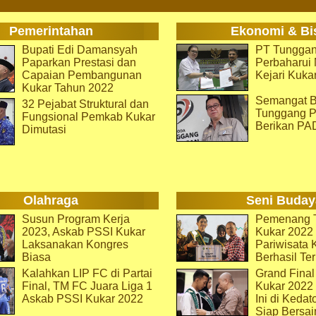
Pemerintahan
Ekonomi & Bi
Bupati Edi Damansyah
PT Tunggan
Paparkan Prestasi dan
Perbaharu
Capaian Pembangunan
Kejari Kuka
Kukar Tahun 2022
Semangat B
32 Pejabat Struktural dan
Tunggang P
Fungsional Pemkab Kukar
Berikan PA
Dimutasi
Olahraga
Seni Buday
Susun Program Kerja
Pemenang T
2023, Askab PSSI Kukar
Kukar 2022 
Laksanakan Kongres
Pariwisata 
Biasa
Berhasil Ter
Kalahkan LIP FC di Partai
Grand Final
Final, TM FC Juara Liga 1
Kukar 2022
Askab PSSI Kukar 2022
Ini di Kedat
Siap Bersai