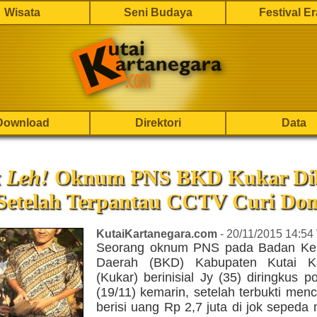
Wisata
Seni Budaya
Festival E
Download
Direktori
Data
 Leh!
Oknum PNS BKD Kukar Di
i Setelah Terpantau CCTV Curi Do
KutaiKartanegara.com
- 20/11/2015 14:54
Seorang oknum PNS pada Badan Ke
Daerah (BKD) Kabupaten Kutai Ka
(Kukar) berinisial Jy (35) diringkus po
(19/11) kemarin, setelah terbukti men
berisi uang Rp 2,7 juta di jok sepeda