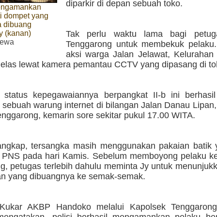
diparkir di depan sebuah toko.
engamankan
ti dompet yang
 dibuang
y (kanan)
Tak perlu waktu lama bagi petug
mewa
Tenggarong untuk membekuk pelaku.
aksi warga Jalan Jelawat, Kelurahan 
jelas lewat kamera pemantau CCTV yang dipasang di tok
 status kepegawaiannya berpangkat II-b ini berhasil
 sebuah warung internet di bilangan Jalan Danau Lipan
nggarong, kemarin sore sekitar pukul 17.00 WITA.
tangkap, tersangka masih menggunakan pakaian batik 
 PNS pada hari Kamis. Sebelum memboyong pelaku k
g, petugas terlebih dahulu meminta Jy untuk menunjuk
ban yang dibuangnya ke semak-semak.
 Kukar AKBP Handoko melalui Kapolsek Tenggaro