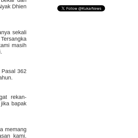
bekal dari
 Nyak Dhien
anya sekali
. Tersangka
kami masih
.
t Pasal 362
ahun.
gat rekan-
jika bapak
 Dia memang
asan kami.