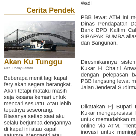
Wadi
Cerita Pendek
PBB lewat ATM ini me
Dinas Pendapatan Da
Bank BPD Kaltim Cab
SIBAPAK BUMBA alias
dan Bangunan.
Akan Ku Tunggu
Diresmikannya siste
Kukar H Chairil Anwar
Oleh: Rhony Samlan
dengan pelepasan b
Beberapa menit lagi kapal
PBB langsung lewat me
fery akan segera berangkat.
Jalan Jenderal Sudirm
Akan tetapi mataku masih
saja kesana kemari untuk
mencari sesuatu. Atau lebih
Dikatakan Pj Bupati
tepatnya seseorang.
Kukar mengapresiasi 
Biasanya setiap saat aku
untuk memudahkan ma
selalu berjumpa dengannya
online via ATM. "Ten
di kapal ini atau kapal
inovasi untuk menin
satunya. Mengantri atau