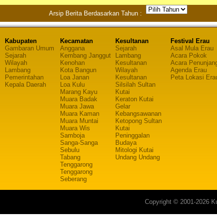
Arsip Berita Berdasarkan Tahun :
Kabupaten
Kecamatan
Kesultanan
Festival Erau
Gambaran Umum
Anggana
Sejarah
Asal Mula Erau
Sejarah
Kembang Janggut
Lambang
Acara Pokok
Wilayah
Kenohan
Kesultanan
Acara Penunjan
Lambang
Kota Bangun
Wilayah
Agenda Erau
Pemerintahan
Loa Janan
Kesultanan
Peta Lokasi Era
Kepala Daerah
Loa Kulu
Silsilah Sultan
Marang Kayu
Kutai
Muara Badak
Keraton Kutai
Muara Jawa
Gelar
Muara Kaman
Kebangsawanan
Muara Muntai
Ketopong Sultan
Muara Wis
Kutai
Samboja
Peninggalan
Sanga-Sanga
Budaya
Sebulu
Mitologi Kutai
Tabang
Undang Undang
Tenggarong
Tenggarong
Seberang
Copyright © 2001-2026 Ku