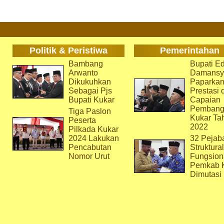
Politik & Peristiwa
Pemerintahan
Bambang
Bupati Ed
Arwanto
Damansy
Dikukuhkan
Paparka
Sebagai Pjs
Prestasi 
Bupati Kukar
Capaian
Pembang
Tiga Paslon
Kukar Ta
Peserta
2022
Pilkada Kukar
2024 Lakukan
32 Pejab
Pencabutan
Struktura
Nomor Urut
Fungsion
Pemkab 
Dimutasi