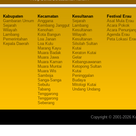
Kabupaten
Kecamatan
Kesultanan
Festival Erau
Gambaran Umum
Anggana
Sejarah
Asal Mula Erau
Sejarah
Kembang Janggut
Lambang
Acara Pokok
Wilayah
Kenohan
Kesultanan
Acara Penunjan
Lambang
Kota Bangun
Wilayah
Agenda Erau
Pemerintahan
Loa Janan
Kesultanan
Peta Lokasi Era
Kepala Daerah
Loa Kulu
Silsilah Sultan
Marang Kayu
Kutai
Muara Badak
Keraton Kutai
Muara Jawa
Gelar
Muara Kaman
Kebangsawanan
Muara Muntai
Ketopong Sultan
Muara Wis
Kutai
Samboja
Peninggalan
Sanga-Sanga
Budaya
Sebulu
Mitologi Kutai
Tabang
Undang Undang
Tenggarong
Tenggarong
Seberang
Copyright © 2001-2026 Ku