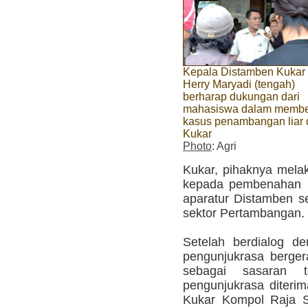
Kepala Distamben Kukar 
Herry Maryadi (tengah)
berharap dukungan dari
mahasiswa dalam memb
kasus penambangan liar 
Kukar
Photo
: Agri
Kukar, pihaknya melak
kepada pembenahan i
aparatur Distamben s
sektor Pertambangan.
Setelah berdialog d
pengunjukrasa berge
sebagai sasaran t
pengunjukrasa diteri
Kukar Kompol Raja S