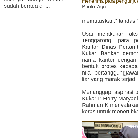
menerima para pengunju
sudah berada di ...
Photo
: Agri
memutuskan," tandas 
Usai melakukan aks
Tenggarong, para p
Kantor Dinas Pertam
Kukar. Bahkan demon
nama kantor dengan 
bentuk protes kepad
nilai bertanggungja
liar yang marak terjadi
Menanggapi aspirasi 
Kukar Ir Herry Maryad
Rahman K menyatakan
keras untuk menertibka