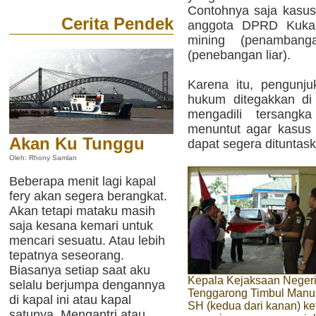
Contohnya saja kasus 
Cerita Pendek
anggota DPRD Kukar 
mining (penambanga
(penebangan liar).
Karena itu, pengunj
hukum ditegakkan d
mengadili tersangka
menuntut agar kasus i
Akan Ku Tunggu
dapat segera dituntas
Oleh: Rhony Samlan
Beberapa menit lagi kapal
fery akan segera berangkat.
Akan tetapi mataku masih
saja kesana kemari untuk
mencari sesuatu. Atau lebih
tepatnya seseorang.
Biasanya setiap saat aku
Kepala Kejaksaan Neger
selalu berjumpa dengannya
Tenggarong Timbul Manu
di kapal ini atau kapal
SH (kedua dari kanan) ke
satunya. Mengantri atau