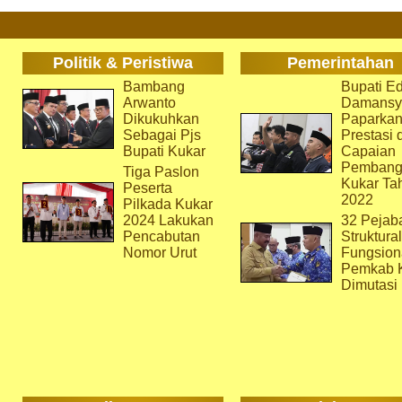
Politik & Peristiwa
Pemerintahan
Bambang
Bupati Ed
Arwanto
Damansy
Dikukuhkan
Paparka
Sebagai Pjs
Prestasi 
Bupati Kukar
Capaian
Pembang
Tiga Paslon
Kukar Ta
Peserta
2022
Pilkada Kukar
2024 Lakukan
32 Pejab
Pencabutan
Struktura
Nomor Urut
Fungsion
Pemkab 
Dimutasi