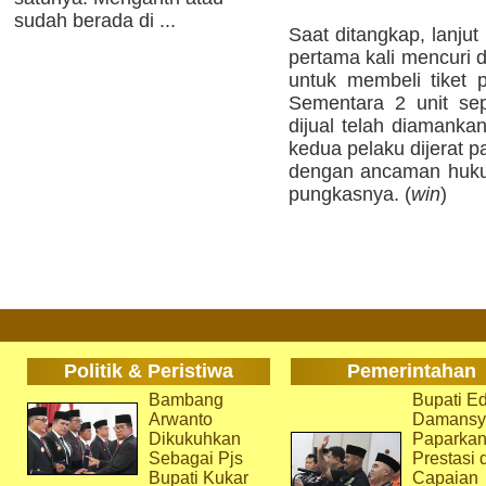
sudah berada di ...
Saat ditangkap, lanj
pertama kali mencuri 
untuk membeli tiket
Sementara 2 unit se
dijual telah diamankan
kedua pelaku dijerat 
dengan ancaman hukum
pungkasnya. (
win
)
Politik & Peristiwa
Pemerintahan
Bambang
Bupati Ed
Arwanto
Damansy
Dikukuhkan
Paparka
Sebagai Pjs
Prestasi 
Bupati Kukar
Capaian