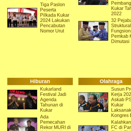
Pembang
Tiga Paslon
Kukar Ta
Peserta
2022
Pilkada Kukar
2024 Lakukan
32 Pejab
Pencabutan
Struktura
Nomor Urut
Fungsion
Pemkab 
Dimutasi
Hiburan
Olahraga
Kukarland
Susun Pr
Festival Jadi
Kerja 202
Agenda
Askab P
Tahunan di
Kukar
Kukar
Laksana
Kongres 
Ada
Pemecahan
Kalahkan
Rekor MURI di
FC di Par