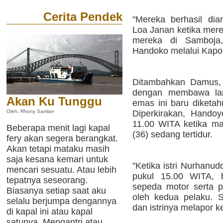
Cerita Pendek
"Mereka berhasil di
Loa Janan ketika mere
mereka di Samboja
Handoko melalui Kapo
Ditambahkan Damus,
dengan membawa lar
Akan Ku Tunggu
emas ini baru diketah
Diperkirakan, Handoy
Oleh: Rhony Samlan
11.00 WITA ketika ma
Beberapa menit lagi kapal
(36) sedang tertidur.
fery akan segera berangkat.
Akan tetapi mataku masih
saja kesana kemari untuk
"Ketika istri Nurhanud
mencari sesuatu. Atau lebih
pukul 15.00 WITA, b
tepatnya seseorang.
sepeda motor serta p
Biasanya setiap saat aku
oleh kedua pelaku. S
selalu berjumpa dengannya
dan istrinya melapor ke
di kapal ini atau kapal
satunya. Mengantri atau