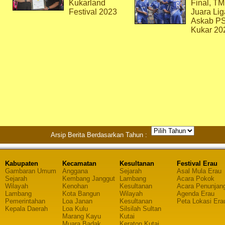
Kukarland
Final, T
Festival 2023
Juara Lig
Askab P
Kukar 20
Arsip Berita Berdasarkan Tahun :
Kabupaten
Kecamatan
Kesultanan
Festival Erau
Gambaran Umum
Anggana
Sejarah
Asal Mula Erau
Sejarah
Kembang Janggut
Lambang
Acara Pokok
Wilayah
Kenohan
Kesultanan
Acara Penunjan
Lambang
Kota Bangun
Wilayah
Agenda Erau
Pemerintahan
Loa Janan
Kesultanan
Peta Lokasi Era
Kepala Daerah
Loa Kulu
Silsilah Sultan
Marang Kayu
Kutai
Muara Badak
Keraton Kutai