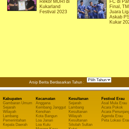
Rekor MURI di
FC di Par
Kukarland
Final, T
Festival 2023
Juara Lig
Askab P
Kukar 20
Arsip Berita Berdasarkan Tahun :
Kabupaten
Kecamatan
Kesultanan
Festival Erau
Gambaran Umum
Anggana
Sejarah
Asal Mula Erau
Sejarah
Kembang Janggut
Lambang
Acara Pokok
Wilayah
Kenohan
Kesultanan
Acara Penunjan
Lambang
Kota Bangun
Wilayah
Agenda Erau
Pemerintahan
Loa Janan
Kesultanan
Peta Lokasi Era
Kepala Daerah
Loa Kulu
Silsilah Sultan
Marang Kayu
Kutai