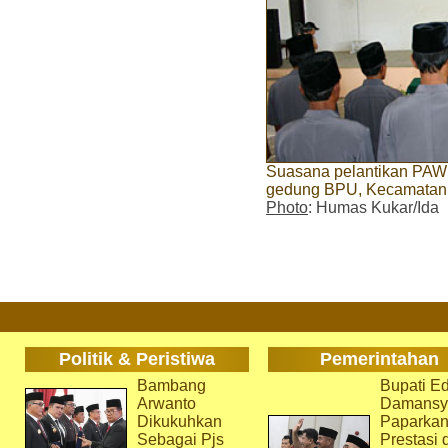
Suasana pelantikan PAW
gedung BPU, Kecamatan K
Photo
: Humas Kukar/Ida
Politik & Peristiwa
Pemerintahan
Bambang
Bupati Ed
Arwanto
Damansy
Dikukuhkan
Paparka
Sebagai Pjs
Prestasi 