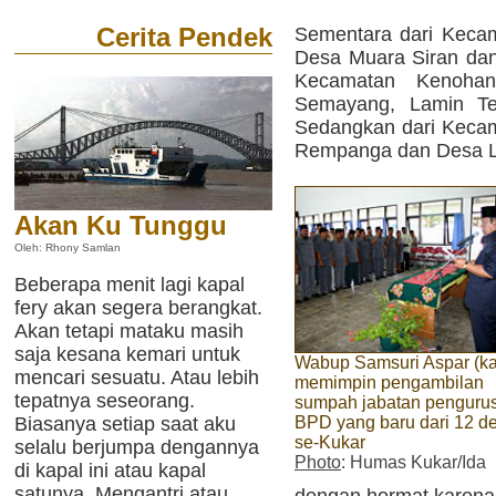
Cerita Pendek
Sementara dari Keca
Desa Muara Siran da
Kecamatan Kenohan
Semayang, Lamin Tel
Sedangkan dari Kecam
Rempanga dan Desa L
Akan Ku Tunggu
Oleh: Rhony Samlan
Beberapa menit lagi kapal
fery akan segera berangkat.
Akan tetapi mataku masih
saja kesana kemari untuk
Wabup Samsuri Aspar (k
mencari sesuatu. Atau lebih
memimpin pengambilan
tepatnya seseorang.
sumpah jabatan penguru
BPD yang baru dari 12 d
Biasanya setiap saat aku
se-Kukar
selalu berjumpa dengannya
Photo
: Humas Kukar/Ida
di kapal ini atau kapal
satunya. Mengantri atau