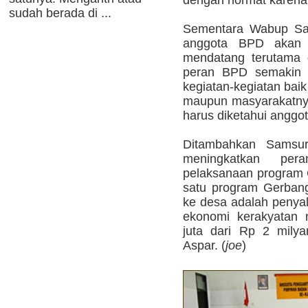
dengan hormat karena 
sudah berada di ...
Sementara Wabup Sam
anggota BPD akan 
mendatang terutama 
peran BPD semakin d
kegiatan-kegiatan bai
maupun masyarakatnya
harus diketahui anggo
Ditambahkan Samsu
meningkatkan pe
pelaksanaan program 
satu program Gerban
ke desa adalah penyal
ekonomi kerakyatan 
juta dari Rp 2 mily
Aspar. (
joe
)