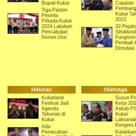
Bupati Kukar
Capaian
Pembang
Tiga Paslon
Kukar Ta
Peserta
2022
Pilkada Kukar
2024 Lakukan
32 Pejab
Pencabutan
Struktura
Nomor Urut
Fungsion
Pemkab 
Dimutasi
Hiburan
Olahraga
Kukarland
Susun Pr
Festival Jadi
Kerja 202
Agenda
Askab P
Tahunan di
Kukar
Kukar
Laksana
Kongres 
Ada
Pemecahan
Kalahkan