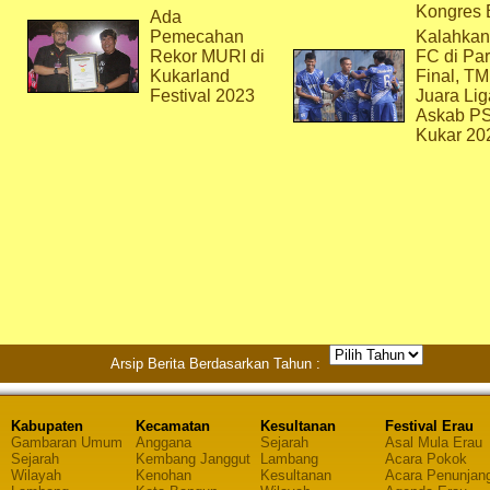
Kongres 
Ada
Pemecahan
Kalahkan
Rekor MURI di
FC di Par
Kukarland
Final, T
Festival 2023
Juara Lig
Askab P
Kukar 20
Arsip Berita Berdasarkan Tahun :
Kabupaten
Kecamatan
Kesultanan
Festival Erau
Gambaran Umum
Anggana
Sejarah
Asal Mula Erau
Sejarah
Kembang Janggut
Lambang
Acara Pokok
Wilayah
Kenohan
Kesultanan
Acara Penunjan