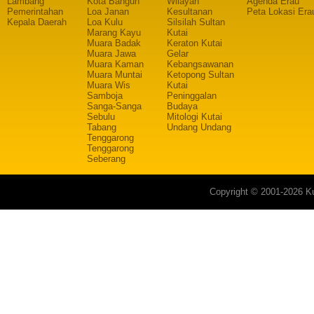
Lambang
Kota Bangun
Wilayah
Agenda Erau
Pemerintahan
Loa Janan
Kesultanan
Peta Lokasi Era
Kepala Daerah
Loa Kulu
Silsilah Sultan
Marang Kayu
Kutai
Muara Badak
Keraton Kutai
Muara Jawa
Gelar
Muara Kaman
Kebangsawanan
Muara Muntai
Ketopong Sultan
Muara Wis
Kutai
Samboja
Peninggalan
Sanga-Sanga
Budaya
Sebulu
Mitologi Kutai
Tabang
Undang Undang
Tenggarong
Tenggarong
Seberang
Copyright © 2001-2026 Ku