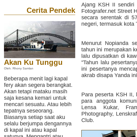
Ajang KSH II sendiri
Cerita Pendek
Fotografer.net Street
secara serentak di 57
negeri, termasuk kota
Menurut Nopianda se
tahun ini merupakan k
lalu dipusatkan di ka
Akan Ku Tunggu
"Tahun lalu pesertany
ini pesertanya menca
Oleh: Rhony Samlan
akrab disapa Yanda ini
Beberapa menit lagi kapal
fery akan segera berangkat.
Akan tetapi mataku masih
Para peserta KSH II, 
saja kesana kemari untuk
para anggota komunit
mencari sesuatu. Atau lebih
Lensa Kukar, Fram
tepatnya seseorang.
Photography, Lenskr
Biasanya setiap saat aku
Club.
selalu berjumpa dengannya
di kapal ini atau kapal
satunya. Mengantri atau