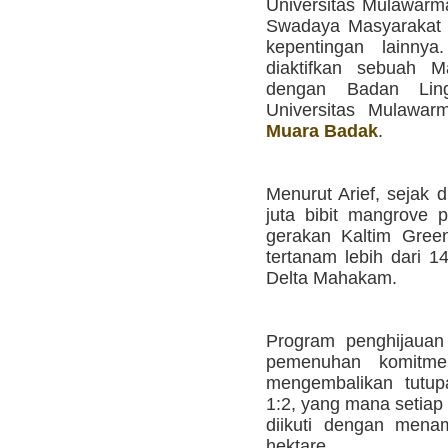
Universitas Mulawar
Swadaya Masyarakat 
kepentingan lainnya
diaktifkan sebuah M
dengan Badan Lin
Universitas Mulawar
Muara Badak
.
Menurut Arief, sejak
juta bibit mangrove 
gerakan Kaltim Green,
tertanam lebih dari 1
Delta Mahakam.
Program penghijauan
pemenuhan komitm
mengembalikan tutup
1:2, yang mana setiap
diikuti dengan mena
hektare.