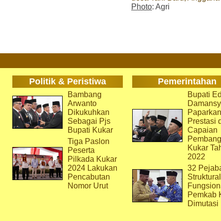
Photo
: Agri
Politik & Peristiwa
Pemerintahan
Bambang
Bupati Ed
Arwanto
Damansy
Dikukuhkan
Paparka
Sebagai Pjs
Prestasi 
Bupati Kukar
Capaian
Pembang
Tiga Paslon
Kukar Ta
Peserta
2022
Pilkada Kukar
2024 Lakukan
32 Pejab
Pencabutan
Struktura
Nomor Urut
Fungsion
Pemkab 
Dimutasi