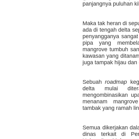
panjangnya puluhan ki
Maka tak heran di sep
ada di tengah delta s
penyangganya sangat h
pipa yang membel
mangrove tumbuh sanga
kawasan yang ditana
juga tampak hijau dan
Sebuah
roadmap
kegi
delta mulai dit
mengombinasikan upa
menanam mangrove 
tambak yang ramah li
Semua dikerjakan dal
dinas terkait di P