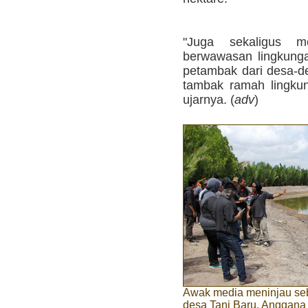
"Juga sekaligus m
berwawasan lingkunga
petambak dari desa-de
tambak ramah lingk
ujarnya. (
adv
)
Awak media meninjau sebu
desa Tani Baru, Anggana