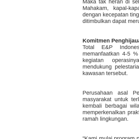
Maka tak heran di se
Mahakam, kapal-kapa
dengan kecepatan ting
ditimbulkan dapat mer
Komitmen Penghijau
Total E&P Indone
memanfaatkan 4-5 %
kegiatan operasin
mendukung pelestari
kawasan tersebut.
Perusahaan asal Per
masyarakat untuk ter
kembali berbagai wila
memperkenalkan prakt
ramah lingkungan.
"Kami mulai program