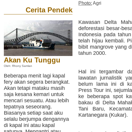
Photo:
Agri
Cerita Pendek
Kawasan Delta Mah
deforestasi besar-bes
Indonesia pada tahun
telah hijau kembali. 
bibit mangrove yang d
tahun 2000.
Akan Ku Tunggu
Oleh: Rhony Samlan
Hal ini tergambar d
Beberapa menit lagi kapal
lawatan jurnalistik y
fery akan segera berangkat.
belum lama ini di 
Akan tetapi mataku masih
Press Tour ini, sejumla
saja kesana kemari untuk
ke beberapa spot k
mencari sesuatu. Atau lebih
bakau di Delta Maha
tepatnya seseorang.
Tani Baru, Kecama
Biasanya setiap saat aku
Kartanegara (Kukar).
selalu berjumpa dengannya
di kapal ini atau kapal
satunya. Mengantri atau