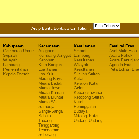
Arsip Berita Berdasarkan Tahun :
Kabupaten
Kecamatan
Kesultanan
Festival Erau
Gambaran Umum
Anggana
Sejarah
Asal Mula Erau
Sejarah
Kembang Janggut
Lambang
Acara Pokok
Wilayah
Kenohan
Kesultanan
Acara Penunjan
Lambang
Kota Bangun
Wilayah
Agenda Erau
Pemerintahan
Loa Janan
Kesultanan
Peta Lokasi Era
Kepala Daerah
Loa Kulu
Silsilah Sultan
Marang Kayu
Kutai
Muara Badak
Keraton Kutai
Muara Jawa
Gelar
Muara Kaman
Kebangsawanan
Muara Muntai
Ketopong Sultan
Muara Wis
Kutai
Samboja
Peninggalan
Sanga-Sanga
Budaya
Sebulu
Mitologi Kutai
Tabang
Undang Undang
Tenggarong
Tenggarong
Seberang