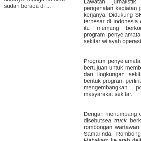
Lawatan jurnalisti
sudah berada di ...
pengenalan kegiatan p
kerjanya. Didukung S
terbesar di Indonesia
itu memang berko
program penyelamatan
sekitar wilayah opera
Program penyelamatan
bertujuan untuk membe
dan lingkungan seki
bentuk program perli
mengembangkan po
masyarakat sekitar.
Dengan menumpang du
disebut
sea truck
berk
rombongan wartawan be
Samarinda. Rombong
Mahakam ke arah delt