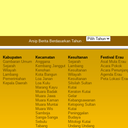
Arsip Berita Berdasarkan Tahun :
Kabupaten
Kecamatan
Kesultanan
Festival Erau
Gambaran Umum
Anggana
Sejarah
Asal Mula Erau
Sejarah
Kembang Janggut
Lambang
Acara Pokok
Wilayah
Kenohan
Kesultanan
Acara Penunjan
Lambang
Kota Bangun
Wilayah
Agenda Erau
Pemerintahan
Loa Janan
Kesultanan
Peta Lokasi Era
Kepala Daerah
Loa Kulu
Silsilah Sultan
Marang Kayu
Kutai
Muara Badak
Keraton Kutai
Muara Jawa
Gelar
Muara Kaman
Kebangsawanan
Muara Muntai
Ketopong Sultan
Muara Wis
Kutai
Samboja
Peninggalan
Sanga-Sanga
Budaya
Sebulu
Mitologi Kutai
Tabang
Undang Undang