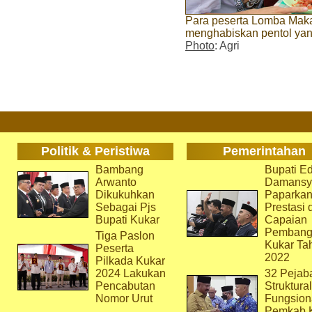
Para peserta Lomba Mak
menghabiskan pentol yang 
Photo
: Agri
Politik & Peristiwa
Pemerintahan
Bambang
Bupati Ed
Arwanto
Damansy
Dikukuhkan
Paparka
Sebagai Pjs
Prestasi 
Bupati Kukar
Capaian
Pembang
Tiga Paslon
Kukar Ta
Peserta
2022
Pilkada Kukar
2024 Lakukan
32 Pejab
Pencabutan
Struktura
Nomor Urut
Fungsion
Pemkab 