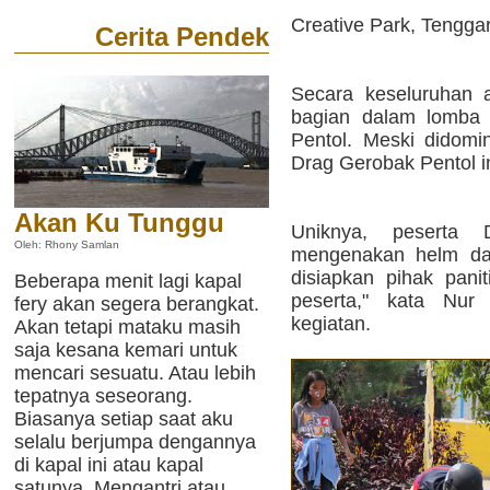
Creative Park, Tengga
Cerita Pendek
Secara keseluruhan 
bagian dalam lomba 
Pentol. Meski didomi
Drag Gerobak Pentol in
Akan Ku Tunggu
Uniknya, peserta
Oleh: Rhony Samlan
mengenakan helm da
disiapkan pihak panit
Beberapa menit lagi kapal
peserta," kata Nur 
fery akan segera berangkat.
kegiatan.
Akan tetapi mataku masih
saja kesana kemari untuk
mencari sesuatu. Atau lebih
tepatnya seseorang.
Biasanya setiap saat aku
selalu berjumpa dengannya
di kapal ini atau kapal
satunya. Mengantri atau