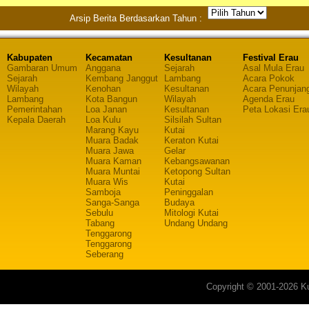
Arsip Berita Berdasarkan Tahun :
Kabupaten
Kecamatan
Kesultanan
Festival Erau
Gambaran Umum
Anggana
Sejarah
Asal Mula Erau
Sejarah
Kembang Janggut
Lambang
Acara Pokok
Wilayah
Kenohan
Kesultanan
Acara Penunjan
Lambang
Kota Bangun
Wilayah
Agenda Erau
Pemerintahan
Loa Janan
Kesultanan
Peta Lokasi Era
Kepala Daerah
Loa Kulu
Silsilah Sultan
Marang Kayu
Kutai
Muara Badak
Keraton Kutai
Muara Jawa
Gelar
Muara Kaman
Kebangsawanan
Muara Muntai
Ketopong Sultan
Muara Wis
Kutai
Samboja
Peninggalan
Sanga-Sanga
Budaya
Sebulu
Mitologi Kutai
Tabang
Undang Undang
Tenggarong
Tenggarong
Seberang
Copyright © 2001-2026 Ku