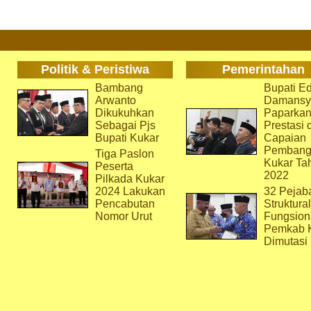
Politik & Peristiwa
Pemerintahan
Bambang
Bupati Ed
Arwanto
Damansy
Dikukuhkan
Paparka
Sebagai Pjs
Prestasi 
Bupati Kukar
Capaian
Pembang
Tiga Paslon
Kukar Ta
Peserta
2022
Pilkada Kukar
2024 Lakukan
32 Pejab
Pencabutan
Struktura
Nomor Urut
Fungsion
Pemkab 
Dimutasi