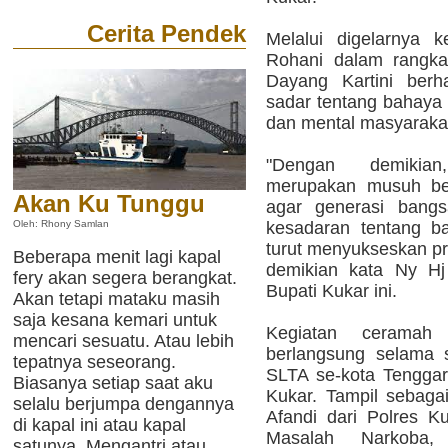
Cerita Pendek
Melalui digelarnya 
Rohani dalam rangk
Dayang Kartini berh
sadar tentang bahaya 
dan mental masyaraka
"Dengan demikian
merupakan musuh ber
Akan Ku Tunggu
agar generasi bangs
kesadaran tentang ba
Oleh: Rhony Samlan
turut menyukseskan pr
Beberapa menit lagi kapal
demikian kata Ny Hj 
fery akan segera berangkat.
Bupati Kukar ini.
Akan tetapi mataku masih
saja kesana kemari untuk
Kegiatan ceramah
mencari sesuatu. Atau lebih
berlangsung selama sa
tepatnya seseorang.
SLTA se-kota Tenggar
Biasanya setiap saat aku
Kukar. Tampil sebagai
selalu berjumpa dengannya
Afandi dari Polres 
di kapal ini atau kapal
Masalah Narkoba,
satunya. Mengantri atau