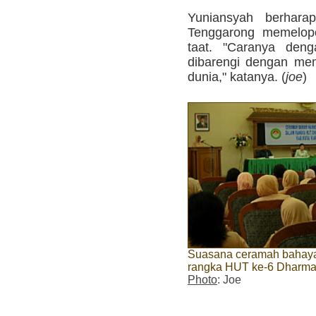
Yuniansyah berharap
Tenggarong memelopo
taat. "Caranya den
dibarengi dengan me
dunia," katanya. (
joe
)
Suasana ceramah bahaya
rangka HUT ke-6 Dharma
Photo
: Joe