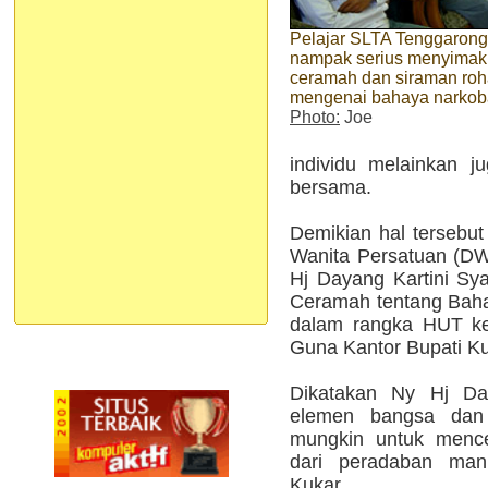
Pelajar SLTA Tenggarong
nampak serius menyimak
ceramah dan siraman roh
mengenai bahaya narkob
Photo:
Joe
individu melainkan j
bersama.
Demikian hal tersebu
Wanita Persatuan (DW
Hj Dayang Kartini Sy
Ceramah tentang Bah
dalam rangka HUT k
Guna Kantor Bupati Kuk
Dikatakan Ny Hj Day
elemen bangsa dan
mungkin untuk menc
dari peradaban man
Kukar.