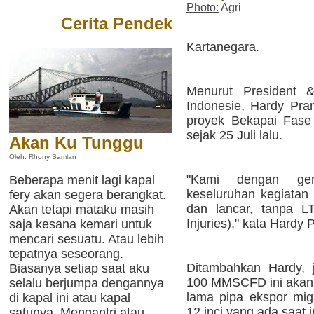
Photo:
Agri
Cerita Pendek
Kartanegara.
Menurut President 
Indonesie, Hardy Pram
proyek Bekapai Fase 
sejak 25 Juli lalu.
Akan Ku Tunggu
Oleh: Rhony Samlan
"Kami dengan ge
Beberapa menit lagi kapal
keseluruhan kegiatan 
fery akan segera berangkat.
dan lancar, tanpa L
Akan tetapi mataku masih
Injuries)," kata Hardy
saja kesana kemari untuk
mencari sesuatu. Atau lebih
tepatnya seseorang.
Ditambahkan Hardy, j
Biasanya setiap saat aku
100 MMSCFD ini akan 
selalu berjumpa dengannya
lama pipa ekspor mig
di kapal ini atau kapal
12 inci yang ada saat i
satunya. Mengantri atau