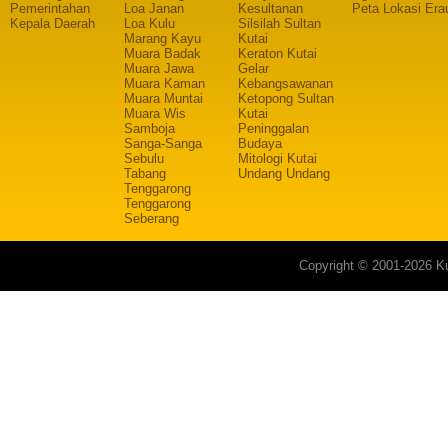
Pemerintahan
Loa Janan
Kesultanan
Peta Lokasi Era
Kepala Daerah
Loa Kulu
Silsilah Sultan
Marang Kayu
Kutai
Muara Badak
Keraton Kutai
Muara Jawa
Gelar
Muara Kaman
Kebangsawanan
Muara Muntai
Ketopong Sultan
Muara Wis
Kutai
Samboja
Peninggalan
Sanga-Sanga
Budaya
Sebulu
Mitologi Kutai
Tabang
Undang Undang
Tenggarong
Tenggarong
Seberang
Copyright © 2001-2026 Ku