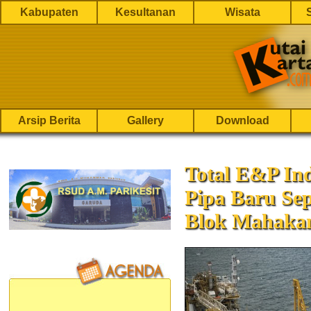
Kabupaten
Kesultanan
Wisata
Arsip Berita
Gallery
Download
Total E&P In
Pipa Baru Sep
Blok Mahak