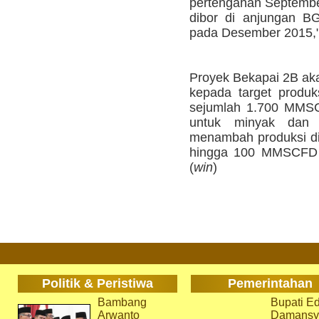
pertengahan Septembe
dibor di anjungan B
pada Desember 2015,"
Proyek Bekapai 2B ak
kepada target produk
sejumlah 1.700 MMS
untuk minyak dan 
menambah produksi di
hingga 100 MMSCFD 
(
win
)
Politik & Peristiwa
Pemerintahan
Bambang
Bupati Ed
Arwanto
Damansy