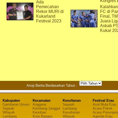
Kongres 
Ada
Pemecahan
Kalahkan
Rekor MURI di
FC di Par
Kukarland
Final, T
Festival 2023
Juara Lig
Askab P
Kukar 20
Arsip Berita Berdasarkan Tahun :
Kabupaten
Kecamatan
Kesultanan
Festival Erau
Gambaran Umum
Anggana
Sejarah
Asal Mula Erau
Sejarah
Kembang Janggut
Lambang
Acara Pokok
Wilayah
Kenohan
Kesultanan
Acara Penunjan
Lambang
Kota Bangun
Wilayah
Agenda Erau