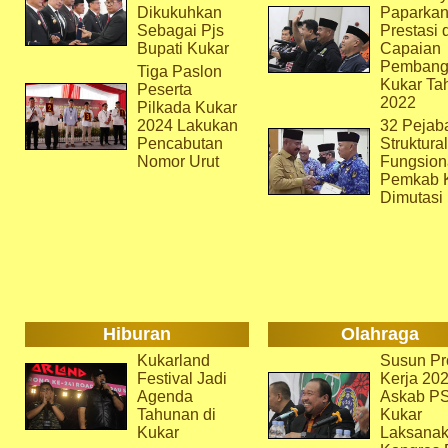
Dikukuhkan
Paparka
Sebagai Pjs
Prestasi 
Bupati Kukar
Capaian
Pembang
Tiga Paslon
Kukar Ta
Peserta
2022
Pilkada Kukar
2024 Lakukan
32 Pejab
Pencabutan
Struktura
Nomor Urut
Fungsion
Pemkab 
Dimutasi
Hiburan
Olahraga
Kukarland
Susun Pr
Festival Jadi
Kerja 202
Agenda
Askab P
Tahunan di
Kukar
Kukar
Laksana