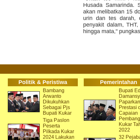
Husada Samarinda. S
akan melibatkan 15 dok
urin dan tes darah, 
penyakit dalam, THT, 
hingga mata," pungkas
Politik & Peristiwa
Pemerintahan
Bambang
Bupati Ed
Arwanto
Damansy
Dikukuhkan
Paparka
Sebagai Pjs
Prestasi 
Bupati Kukar
Capaian
Pembang
Tiga Paslon
Kukar Ta
Peserta
2022
Pilkada Kukar
2024 Lakukan
32 Pejab