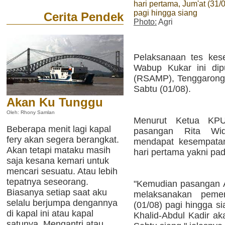
hari pertama, Jum'at (31/
pagi hingga siang
Cerita Pendek
Photo:
Agri
Pelaksanaan tes kese
Wabup Kukar ini dip
(RSAMP), Tenggarong, 
Sabtu (01/08).
Akan Ku Tunggu
Oleh: Rhony Samlan
Menurut Ketua KPU
Beberapa menit lagi kapal
pasangan Rita Wi
fery akan segera berangkat.
mendapat kesempatan
Akan tetapi mataku masih
hari pertama yakni pad
saja kesana kemari untuk
mencari sesuatu. Atau lebih
tepatnya seseorang.
"Kemudian pasangan 
Biasanya setiap saat aku
melaksanakan peme
selalu berjumpa dengannya
(01/08) pagi hingga 
di kapal ini atau kapal
Khalid-Abdul Kadir ak
satunya. Mengantri atau