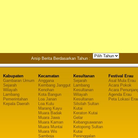
Arsip Berita Berdasarkan Tahun :
Kabupaten
Kecamatan
Kesultanan
Festival Erau
Gambaran Umum
Anggana
Sejarah
Asal Mula Erau
Sejarah
Kembang Janggut
Lambang
Acara Pokok
Wilayah
Kenohan
Kesultanan
Acara Penunjan
Lambang
Kota Bangun
Wilayah
Agenda Erau
Pemerintahan
Loa Janan
Kesultanan
Peta Lokasi Era
Kepala Daerah
Loa Kulu
Silsilah Sultan
Marang Kayu
Kutai
Muara Badak
Keraton Kutai
Muara Jawa
Gelar
Muara Kaman
Kebangsawanan
Muara Muntai
Ketopong Sultan
Muara Wis
Kutai
Samboja
Peninggalan