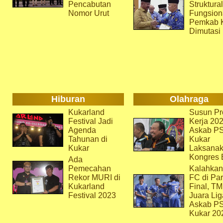
Pencabutan
Struktura
Nomor Urut
Fungsion
Pemkab 
Dimutasi
Hiburan
Olahraga
Kukarland
Susun Pr
Festival Jadi
Kerja 202
Agenda
Askab P
Tahunan di
Kukar
Kukar
Laksana
Kongres 
Ada
Pemecahan
Kalahkan
Rekor MURI di
FC di Par
Kukarland
Final, T
Festival 2023
Juara Lig
Askab P
Kukar 20