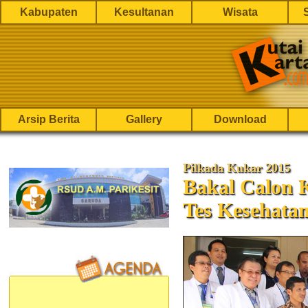
Kabupaten
Kesultanan
Wisata
Arsip Berita
Gallery
Download
Pilkada Kukar 2015
Bakal Calon K
Tes Kesehata