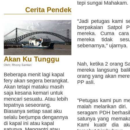
tepi sungai Mahakam.
Cerita Pendek
"Jadi petugas kami s
berpakaian Satpol 
mereka. Cuma cara
mereka tidak ses
sebenarnya," ujarnya.
Akan Ku Tunggu
Nah, ketika 2 orang S
Oleh: Rhony Samlan
mereka langsung bali
Beberapa menit lagi kapal
orang yang akan merek
fery akan segera berangkat.
PP asli.
Akan tetapi mataku masih
saja kesana kemari untuk
mencari sesuatu. Atau lebih
"Petugas kami pun m
tepatnya seseorang.
malah melarikan dir
Biasanya setiap saat aku
seragam PDH berhasi
selalu berjumpa dengannya
satunya yang memakai
di kapal ini atau kapal
Kami kuatir dia a
satunya. Mengantri atau