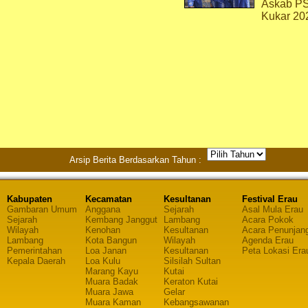
Askab P
Kukar 20
Arsip Berita Berdasarkan Tahun :
Kabupaten
Kecamatan
Kesultanan
Festival Erau
Gambaran Umum
Anggana
Sejarah
Asal Mula Erau
Sejarah
Kembang Janggut
Lambang
Acara Pokok
Wilayah
Kenohan
Kesultanan
Acara Penunjan
Lambang
Kota Bangun
Wilayah
Agenda Erau
Pemerintahan
Loa Janan
Kesultanan
Peta Lokasi Era
Kepala Daerah
Loa Kulu
Silsilah Sultan
Marang Kayu
Kutai
Muara Badak
Keraton Kutai
Muara Jawa
Gelar
Muara Kaman
Kebangsawanan