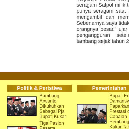
seragam Satpol milik
punya seragam saat i
mengambil dan mem
Sebenarnya saya tidak 
orangnya besar," uj
pengangguran sete
tambang sejak tahun 20
Politik & Peristiwa
Pemerintahan
Bambang
Bupati Ed
Arwanto
Damansy
Dikukuhkan
Paparka
Sebagai Pjs
Prestasi 
Bupati Kukar
Capaian
Pembang
Tiga Paslon
Kukar Ta
Peserta