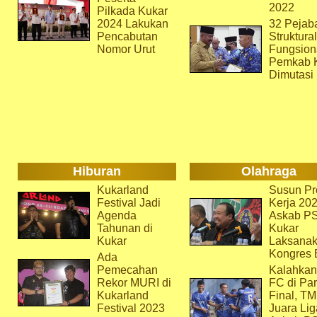
2022
Pilkada Kukar
2024 Lakukan
32 Pejab
Pencabutan
Struktura
Nomor Urut
Fungsion
Pemkab 
Dimutasi
Hiburan
Olahraga
Kukarland
Susun Pr
Festival Jadi
Kerja 202
Agenda
Askab P
Tahunan di
Kukar
Kukar
Laksana
Kongres 
Ada
Pemecahan
Kalahkan
Rekor MURI di
FC di Par
Kukarland
Final, T
Festival 2023
Juara Lig