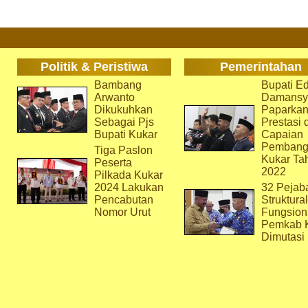
Politik & Peristiwa
Pemerintahan
Bambang
Bupati Ed
Arwanto
Damansy
Dikukuhkan
Paparka
Sebagai Pjs
Prestasi 
Bupati Kukar
Capaian
Pembang
Tiga Paslon
Kukar Ta
Peserta
2022
Pilkada Kukar
2024 Lakukan
32 Pejab
Pencabutan
Struktura
Nomor Urut
Fungsion
Pemkab 
Dimutasi