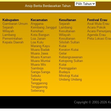
Arsip Berita Berdasarkan Tahun :
Kabupaten
Kecamatan
Kesultanan
Festival Erau
Gambaran Umum
Anggana
Sejarah
Asal Mula Erau
Sejarah
Kembang Janggut
Lambang
Acara Pokok
Wilayah
Kenohan
Kesultanan
Acara Penunjan
Lambang
Kota Bangun
Wilayah
Agenda Erau
Pemerintahan
Loa Janan
Kesultanan
Peta Lokasi Era
Kepala Daerah
Loa Kulu
Silsilah Sultan
Marang Kayu
Kutai
Muara Badak
Keraton Kutai
Muara Jawa
Gelar
Muara Kaman
Kebangsawanan
Muara Muntai
Ketopong Sultan
Muara Wis
Kutai
Samboja
Peninggalan
Sanga-Sanga
Budaya
Sebulu
Mitologi Kutai
Tabang
Undang Undang
Tenggarong
Tenggarong
Seberang
Copyright © 2001-2026 Ku