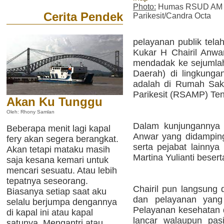
Photo:
Humas RSUD AM
Cerita Pendek
Parikesit/Candra Octa
pelayanan publik telah
Kukar H Chairil Anwar
mendadak ke sejumla
Daerah) di lingkung
adalah di Rumah Sa
Parikesit (RSAMP) Te
Akan Ku Tunggu
Oleh: Rhony Samlan
Dalam kunjungannya 
Beberapa menit lagi kapal
Anwar yang didampin
fery akan segera berangkat.
serta pejabat lainnya
Akan tetapi mataku masih
Martina Yulianti besert
saja kesana kemari untuk
mencari sesuatu. Atau lebih
tepatnya seseorang.
Chairil pun langsung d
Biasanya setiap saat aku
dan pelayanan yang 
selalu berjumpa dengannya
Pelayanan kesehatan
di kapal ini atau kapal
lancar walaupun pas
satunya. Mengantri atau