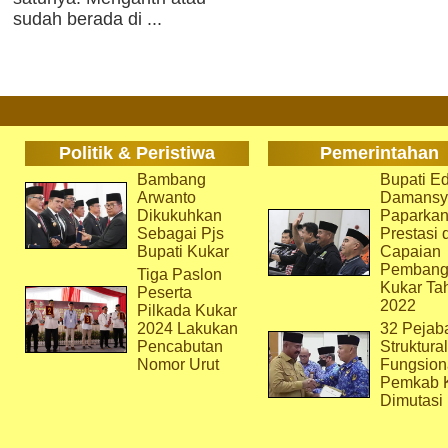
sudah berada di ...
Politik & Peristiwa
Pemerintahan
Bambang
Bupati Ed
Arwanto
Damansy
Dikukuhkan
Paparka
Sebagai Pjs
Prestasi 
Bupati Kukar
Capaian
Pembang
Tiga Paslon
Kukar Ta
Peserta
2022
Pilkada Kukar
2024 Lakukan
32 Pejab
Pencabutan
Struktura
Nomor Urut
Fungsion
Pemkab 
Dimutasi