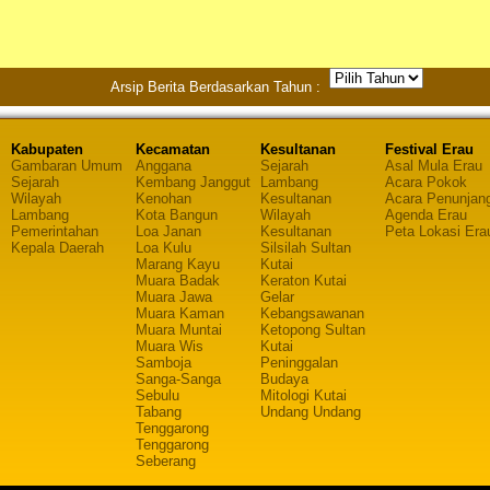
Arsip Berita Berdasarkan Tahun :
Kabupaten
Kecamatan
Kesultanan
Festival Erau
Gambaran Umum
Anggana
Sejarah
Asal Mula Erau
Sejarah
Kembang Janggut
Lambang
Acara Pokok
Wilayah
Kenohan
Kesultanan
Acara Penunjan
Lambang
Kota Bangun
Wilayah
Agenda Erau
Pemerintahan
Loa Janan
Kesultanan
Peta Lokasi Era
Kepala Daerah
Loa Kulu
Silsilah Sultan
Marang Kayu
Kutai
Muara Badak
Keraton Kutai
Muara Jawa
Gelar
Muara Kaman
Kebangsawanan
Muara Muntai
Ketopong Sultan
Muara Wis
Kutai
Samboja
Peninggalan
Sanga-Sanga
Budaya
Sebulu
Mitologi Kutai
Tabang
Undang Undang
Tenggarong
Tenggarong
Seberang