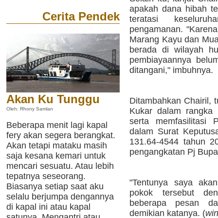
apakah dana hibah te
Cerita Pendek
teratasi keselur
pengamanan. "Karena 
Marang Kayu dan Mua
berada di wilayah h
pembiayaannya belum
ditangani," imbuhnya.
Akan Ku Tunggu
Ditambahkan Chairil, 
Kukar dalam rangka 
Oleh: Rhony Samlan
serta memfasilitasi 
Beberapa menit lagi kapal
dalam Surat Keputus
fery akan segera berangkat.
131.64-4544 tahun 20
Akan tetapi mataku masih
pengangkatan Pj Bupat
saja kesana kemari untuk
mencari sesuatu. Atau lebih
tepatnya seseorang.
"Tentunya saya akan
Biasanya setiap saat aku
pokok tersebut den
selalu berjumpa dengannya
beberapa pesan dar
di kapal ini atau kapal
demikian katanya. (
wi
satunya. Mengantri atau