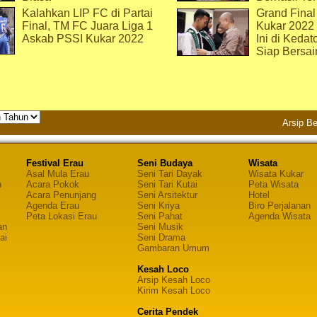
Kalahkan LIP FC di Partai
Grand Final
Final, TM FC Juara Liga 1
Kukar 2022
Askab PSSI Kukar 2022
Ini di Kedat
Siap Bersai
Arsip Be
Festival Erau
Seni Budaya
Wisata
Asal Mula Erau
Seni Tari Dayak
Wisata Kukar
n
Acara Pokok
Seni Tari Kutai
Peta Wisata
Acara Penunjang
Seni Arsitektur
Hotel
Agenda Erau
Seni Kriya
Biro Perjalanan
Peta Lokasi Erau
Seni Pahat
Agenda Wisata
an
Seni Musik
ai
Seni Drama
Gambaran Umum
Kesah Loco
Arsip Kesah Loco
Kirim Kesah Loco
Cerita Pendek