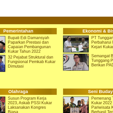
Pemerintahan
Ekonomi & Bi
Bupati Edi Damansyah
PT Tunggan
Paparkan Prestasi dan
Perbaharu
Capaian Pembangunan
Kejari Kuka
Kukar Tahun 2022
Semangat B
32 Pejabat Struktural dan
Tunggang P
Fungsional Pemkab Kukar
Berikan PA
Dimutasi
Olahraga
Seni Buday
Susun Program Kerja
Pemenang T
2023, Askab PSSI Kukar
Kukar 2022 
Laksanakan Kongres
Pariwisata 
Biasa
Berhasil Ter