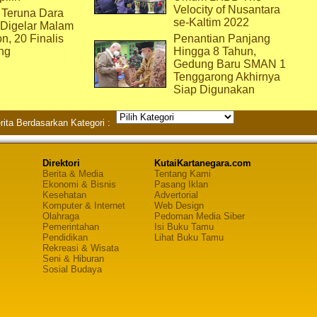
Velocity of Nusantara
 Teruna Dara
se-Kaltim 2022
 Digelar Malam
on, 20 Finalis
Penantian Panjang
ng
Hingga 8 Tahun,
Gedung Baru SMAN 1
Tenggarong Akhirnya
Siap Digunakan
rita Berdasarkan Kategori :
Direktori
KutaiKartanegara.com
Berita & Media
Tentang Kami
Ekonomi & Bisnis
Pasang Iklan
Kesehatan
Advertorial
Komputer & Internet
Web Design
Olahraga
Pedoman Media Siber
Pemerintahan
Isi Buku Tamu
Pendidikan
Lihat Buku Tamu
Rekreasi & Wisata
Seni & Hiburan
Sosial Budaya