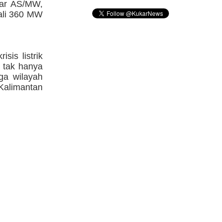
olar AS/MW,
kali 360 MW
sis listrik
 tak hanya
ga wilayah
 Kalimantan