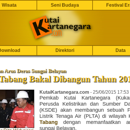
Wisata
Seni Budaya
Festival E
Download
Direktori
Data
n Arus Deras Sungai Belayan
Tabang Bakal Dibangun Tahun 20
KutaiKartanegara.com
- 25/06/2015 17:53
Pemkab Kutai Kartanegara (Kukar
Perusda Kelistrikan dan Sumber D
(KSDE) akan membangun sebuah P
Listrik Tenaga Air (PLTA) di wilayah
Tabang
dengan memanfaatkan ar
sungai Belayan.