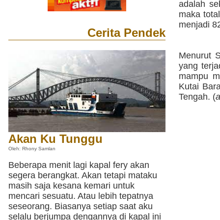
adalah se
maka total
menjadi 82
Cerita Pendek
Menurut S
yang terj
mampu me
Kutai Bar
Tengah. (
Akan Ku Tunggu
Oleh: Rhony Samlan
Beberapa menit lagi kapal fery akan
segera berangkat. Akan tetapi mataku
masih saja kesana kemari untuk
mencari sesuatu. Atau lebih tepatnya
seseorang. Biasanya setiap saat aku
selalu berjumpa dengannya di kapal ini