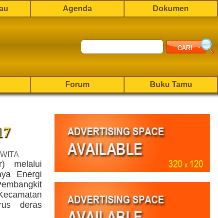
rau
Agenda
Dokumen
Forum
Buku Tamu
17
 WITA
) melalui
aya Energi
embangkit
 Kecamatan
us deras