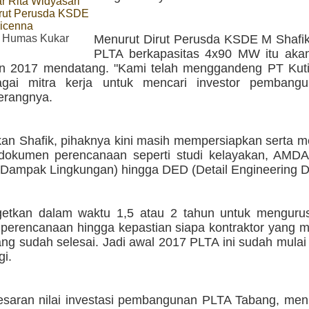
r Rita Widyasari
rut Perusda KSDE
vicenna
 Humas Kukar
Menurut Dirut Perusda KSDE M Shafik
PLTA berkapasitas 4x90 MW itu aka
n 2017 mendatang. "Kami telah menggandeng PT Kuti
gai mitra kerja untuk mencari investor pembang
terangnya.
an Shafik, pihaknya kini masih mempersiapkan serta m
dokumen perencanaan seperti studi kelayakan, AMDAL
Dampak Lingkungan) hingga DED (Detail Engineering D
getkan dalam waktu 1,5 atau 2 tahun untuk mengurus 
 perencanaan hingga kepastian siapa kontraktor yang
ng sudah selesai. Jadi awal 2017 PLTA ini sudah mulai
gi.
saran nilai investasi pembangunan PLTA Tabang, menu