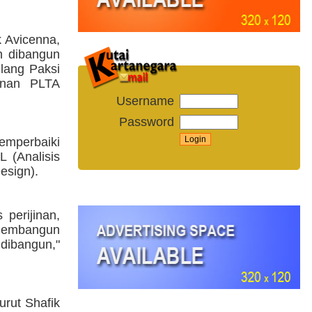
 Avicenna,
n dibangun
lang Paksi
unan PLTA
Username
Password
emperbaiki
 (Analisis
esign).
perijinan,
 membangun
 dibangun,"
rut Shafik