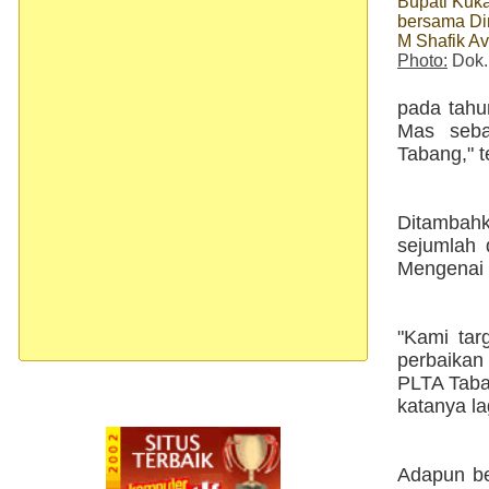
Bupati Kuka
bersama Di
M Shafik A
Photo:
Dok.
pada tahu
Mas seba
Tabang," 
Ditambahk
sejumlah 
Mengenai 
"Kami tar
perbaikan
PLTA Taba
katanya la
Adapun be