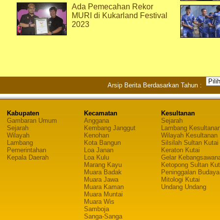
Ada Pemecahan Rekor
MURI di Kukarland Festival
2023
Arsip Berita Berdasarkan Tahun :
Kabupaten
Kecamatan
Kesultanan
Gambaran Umum
Anggana
Sejarah
Sejarah
Kembang Janggut
Lambang Kesultana
Wilayah
Kenohan
Wilayah Kesultanan
Lambang
Kota Bangun
Silsilah Sultan Kutai
Pemerintahan
Loa Janan
Keraton Kutai
Kepala Daerah
Loa Kulu
Gelar Kebangsawan
Marang Kayu
Ketopong Sultan Kut
Muara Badak
Peninggalan Budaya
Muara Jawa
Mitologi Kutai
Muara Kaman
Undang Undang
Muara Muntai
Muara Wis
Samboja
Sanga-Sanga