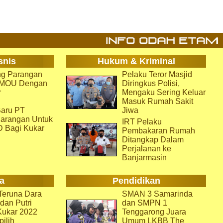
snis
Hukum & Kriminal
g Parangan
Pelaku Teror Masjid
i MOU Dengan
Diringkus Polisi,
r
Mengaku Sering Keluar
Masuk Rumah Sakit
aru PT
Jiwa
arangan Untuk
IRT Pelaku
D Bagi Kukar
Pembakaran Rumah
Ditangkap Dalam
Perjalanan ke
Banjarmasin
a
Pendidikan
eruna Dara
SMAN 3 Samarinda
dan Putri
dan SMPN 1
Kukar 2022
Tenggarong Juara
pilih
Umum LKBB The