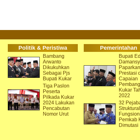
Politik & Peristiwa
Pemerintahan
Bambang
Bupati Ed
Arwanto
Damansy
Dikukuhkan
Paparka
Sebagai Pjs
Prestasi 
Bupati Kukar
Capaian
Pembang
Tiga Paslon
Kukar Ta
Peserta
2022
Pilkada Kukar
2024 Lakukan
32 Pejab
Pencabutan
Struktura
Nomor Urut
Fungsion
Pemkab 
Dimutasi