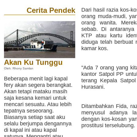
Cerita Pendek
Dari hasil razia kos-
orang muda-mudi, yang
orang wanita. Mere
sebab. Di antaranya
KTP atau kartu ident
diduga telah berbuat
kamar kos.
Akan Ku Tunggu
"Ada 7 orang yang ki
Oleh: Rhony Samlan
kantor Satpol PP untuk
Beberapa menit lagi kapal
terang Kepala Satpo
fery akan segera berangkat.
Hurasani.
Akan tetapi mataku masih
saja kesana kemari untuk
mencari sesuatu. Atau lebih
Ditambahkan Fida, raz
tepatnya seseorang.
menyusul adanya la
Biasanya setiap saat aku
dengan kos-kosan yan
selalu berjumpa dengannya
prostitusi terselubung.
di kapal ini atau kapal
satunya. Mengantri atau