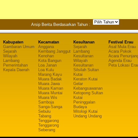
Arsip Berita Berdasarkan Tahun :
Kabupaten
Kecamatan
Kesultanan
Festival Erau
Gambaran Umum
Anggana
Sejarah
Asal Mula Erau
Sejarah
Kembang Janggut
Lambang
Acara Pokok
Wilayah
Kenohan
Kesultanan
Acara Penunjan
Lambang
Kota Bangun
Wilayah
Agenda Erau
Pemerintahan
Loa Janan
Kesultanan
Peta Lokasi Era
Kepala Daerah
Loa Kulu
Silsilah Sultan
Marang Kayu
Kutai
Muara Badak
Keraton Kutai
Muara Jawa
Gelar
Muara Kaman
Kebangsawanan
Muara Muntai
Ketopong Sultan
Muara Wis
Kutai
Samboja
Peninggalan
Sanga-Sanga
Budaya
Sebulu
Mitologi Kutai
Tabang
Undang Undang
Tenggarong
Tenggarong
Seberang