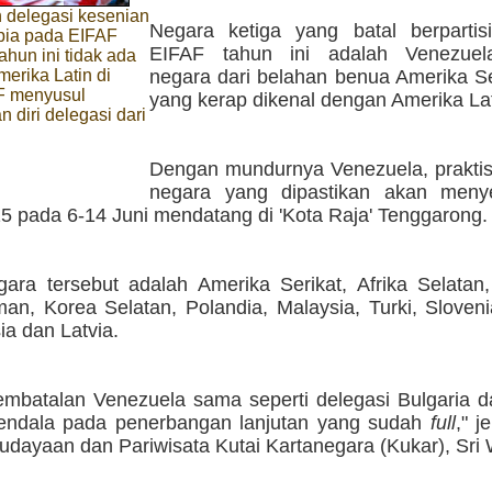
 delegasi kesenian
Negara ketiga yang batal berpartis
bia pada EIFAF
EIFAF tahun ini adalah Venezuel
ahun ini tidak ada
merika Latin di
negara dari belahan benua Amerika Se
F menyusul
yang kerap dikenal dengan Amerika Lat
 diri delegasi dari
Dengan mundurnya Venezuela, praktis 
negara yang dipastikan akan meny
5 pada 6-14 Juni mendatang di 'Kota Raja' Tenggarong.
ara tersebut adalah Amerika Serikat, Afrika Selatan,
rman, Korea Selatan, Polandia, Malaysia, Turki, Sloveni
ia dan Latvia.
embatalan Venezuela sama seperti delegasi Bulgaria da
kendala pada penerbangan lanjutan yang sudah
full
," j
udayaan dan Pariwisata Kutai Kartanegara (Kukar), Sri