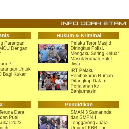
snis
Hukum & Kriminal
g Parangan
Pelaku Teror Masjid
i MOU Dengan
Diringkus Polisi,
r
Mengaku Sering Keluar
Masuk Rumah Sakit
aru PT
Jiwa
arangan Untuk
IRT Pelaku
D Bagi Kukar
Pembakaran Rumah
Ditangkap Dalam
Perjalanan ke
Banjarmasin
a
Pendidikan
eruna Dara
SMAN 3 Samarinda
dan Putri
dan SMPN 1
Kukar 2022
Tenggarong Juara
pilih
Umum LKBB The