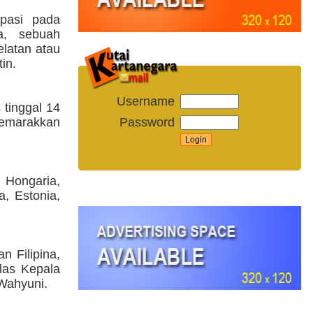
ipasi pada
a, sebuah
latan atau
in.
Username
tinggal 14
Password
emarakkan
 Hongaria,
a, Estonia,
n Filipina,
elas Kepala
 Wahyuni.