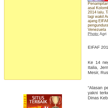
Penampilan
asal Kolom
2014 lalu. T
lagi wakil A
ajang EIFA
pengunduran
Venezuela
Photo:
Agri
EIFAF 201
Ke 14 neg
Italia, Je
Mesir, Rus
"Alasan p
yakni ter
Dinas Keb