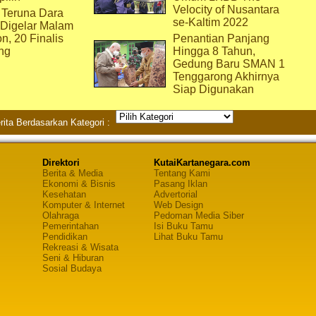
Velocity of Nusantara
 Teruna Dara
se-Kaltim 2022
 Digelar Malam
on, 20 Finalis
Penantian Panjang
ng
Hingga 8 Tahun,
Gedung Baru SMAN 1
Tenggarong Akhirnya
Siap Digunakan
rita Berdasarkan Kategori :
Direktori
KutaiKartanegara.com
Berita & Media
Tentang Kami
Ekonomi & Bisnis
Pasang Iklan
Kesehatan
Advertorial
Komputer & Internet
Web Design
Olahraga
Pedoman Media Siber
Pemerintahan
Isi Buku Tamu
Pendidikan
Lihat Buku Tamu
Rekreasi & Wisata
Seni & Hiburan
Sosial Budaya