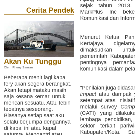
sejak tahun 2013. 
Cerita Pendek
MarkPlus Inc beke
Komunikasi dan Inform
Menurut Ketua Pani
Kertajaya, digela
dimaksudkan untu
pemerintah Kabupate
Akan Ku Tunggu
pentingnya pemanfa
komunikasi dalam pela
Oleh: Rhony Samlan
Beberapa menit lagi kapal
fery akan segera berangkat.
"Penilaian juga didas
Akan tetapi mataku masih
impact
atau dampak y
saja kesana kemari untuk
setempat atas inisiati
mencari sesuatu. Atau lebih
melalui survey
Compu
tepatnya seseorang.
(CATI) yang dilakuk
Biasanya setiap saat aku
lembaga pendidikan,
selalu berjumpa dengannya
sektor terkait pari
di kapal ini atau kapal
Kabupaten/Kota. S
satunya. Mengantri atau