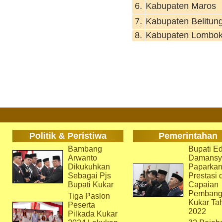
6.
Kabupaten Maros
7.
Kabupaten Belitun
8.
Kabupaten Lombok
Politik & Peristiwa
Pemerintahan
Bambang
Bupati Ed
Arwanto
Damansy
Dikukuhkan
Paparka
Sebagai Pjs
Prestasi 
Bupati Kukar
Capaian
Pembang
Tiga Paslon
Kukar Ta
Peserta
2022
Pilkada Kukar