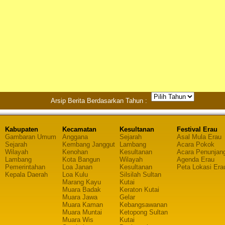
Arsip Berita Berdasarkan Tahun :
Kabupaten
Kecamatan
Kesultanan
Festival Erau
Gambaran Umum
Anggana
Sejarah
Asal Mula Erau
Sejarah
Kembang Janggut
Lambang
Acara Pokok
Wilayah
Kenohan
Kesultanan
Acara Penunjan
Lambang
Kota Bangun
Wilayah
Agenda Erau
Pemerintahan
Loa Janan
Kesultanan
Peta Lokasi Era
Kepala Daerah
Loa Kulu
Silsilah Sultan
Marang Kayu
Kutai
Muara Badak
Keraton Kutai
Muara Jawa
Gelar
Muara Kaman
Kebangsawanan
Muara Muntai
Ketopong Sultan
Muara Wis
Kutai