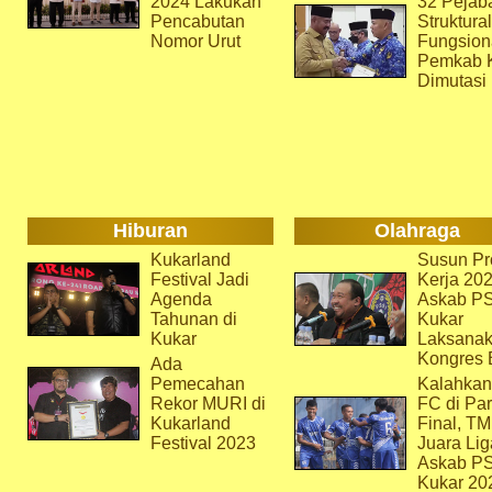
2024 Lakukan
32 Pejab
Pencabutan
Struktura
Nomor Urut
Fungsion
Pemkab 
Dimutasi
Hiburan
Olahraga
Kukarland
Susun Pr
Festival Jadi
Kerja 202
Agenda
Askab P
Tahunan di
Kukar
Kukar
Laksana
Kongres 
Ada
Pemecahan
Kalahkan
Rekor MURI di
FC di Par
Kukarland
Final, T
Festival 2023
Juara Lig
Askab P
Kukar 20