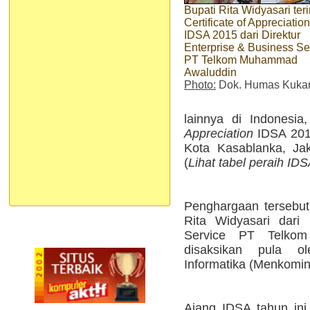
Bupati Rita Widyasari ter
Certificate of Appreciation
IDSA 2015 dari Direktur
Enterprise & Business Se
PT Telkom Muhammad
Awaluddin
Photo:
Dok. Humas Kuka
lainnya di Indonesi
Appreciation
IDSA 2015
Kota Kasablanka, Jak
(
Lihat tabel peraih ID
Penghargaan tersebut
Rita Widyasari dari 
Service PT Telko
disaksikan pula o
Informatika (Menkomin
Ajang IDSA tahun ini