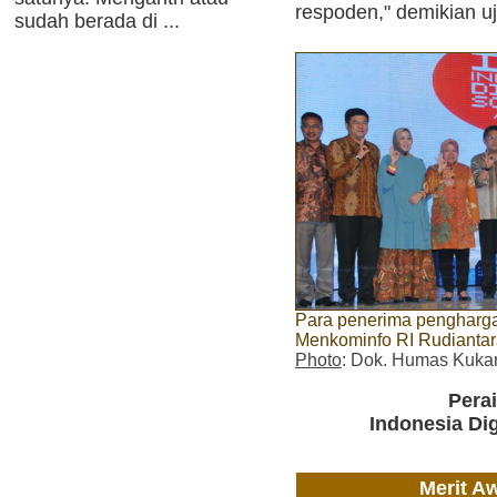
respoden," demikian uj
sudah berada di ...
Para penerima pengharg
Menkominfo RI Rudiantara 
Photo
: Dok. Humas Kuka
Pera
Indonesia Dig
Merit A