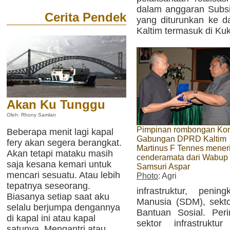
dalam anggaran Subsi
Cerita Pendek
yang diturunkan ke d
Kaltim termasuk di Kuk
Akan Ku Tunggu
Oleh: Rhony Samlan
Pimpinan rombongan Kom
Beberapa menit lagi kapal
Gabungan DPRD Kaltim
fery akan segera berangkat.
Martinus F Tennes mene
Akan tetapi mataku masih
cenderamata dari Wabup
saja kesana kemari untuk
Samsuri Aspar
mencari sesuatu. Atau lebih
Photo
: Agri
tepatnya seseorang.
infrastruktur, peni
Biasanya setiap saat aku
Manusia (SDM), sekto
selalu berjumpa dengannya
Bantuan Sosial. Per
di kapal ini atau kapal
sektor infrastruktu
satunya. Mengantri atau