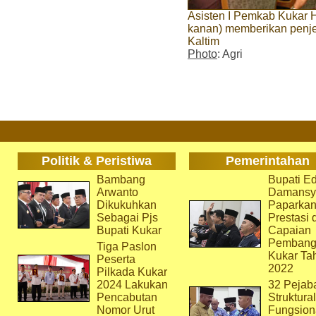
Asisten I Pemkab Kukar H
kanan) memberikan penj
Kaltim
Photo
: Agri
Politik & Peristiwa
Pemerintahan
Bambang
Bupati Ed
Arwanto
Damansy
Dikukuhkan
Paparka
Sebagai Pjs
Prestasi 
Bupati Kukar
Capaian
Pembang
Tiga Paslon
Kukar Ta
Peserta
2022
Pilkada Kukar
2024 Lakukan
32 Pejab
Pencabutan
Struktura
Nomor Urut
Fungsion