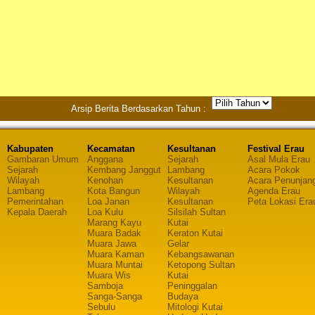
Arsip Berita Berdasarkan Tahun :
Kabupaten
Kecamatan
Kesultanan
Festival Erau
Gambaran Umum
Anggana
Sejarah
Asal Mula Erau
Sejarah
Kembang Janggut
Lambang
Acara Pokok
Wilayah
Kenohan
Kesultanan
Acara Penunjan
Lambang
Kota Bangun
Wilayah
Agenda Erau
Pemerintahan
Loa Janan
Kesultanan
Peta Lokasi Era
Kepala Daerah
Loa Kulu
Silsilah Sultan
Marang Kayu
Kutai
Muara Badak
Keraton Kutai
Muara Jawa
Gelar
Muara Kaman
Kebangsawanan
Muara Muntai
Ketopong Sultan
Muara Wis
Kutai
Samboja
Peninggalan
Sanga-Sanga
Budaya
Sebulu
Mitologi Kutai