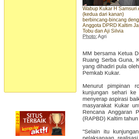
Wabup Kukar H Samsuri 
(kedua dari kanan)
berbincang-bincang den
Anggota DPRD Kaltim J
Tobu dan Aji Silvia
Photo:
Agri
MM bersama Ketua DP
Ruang Serba Guna, Ka
yang dihadiri pula ole
Pemkab Kukar.
Menurut pimpinan r
kunjungan sehari ke
menyerap aspirasi ba
masyarakat Kukar un
Rencana Anggaran P
(RAPBD) Kaltim tahun
"Selain itu kunjunga
pelaksanaan realisa