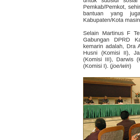
untuk subsidi sosia
Pemkab/Pemkot, sehing
bantuan yang jug
Kabupaten/Kota masin
Selain Martinus F T
Gabungan DPRD Kal
kemarin adalah, Dra Aj
Husni (Komisi II), J
(Komisi III), Darwis 
(Komisi I). (
joe/win
)