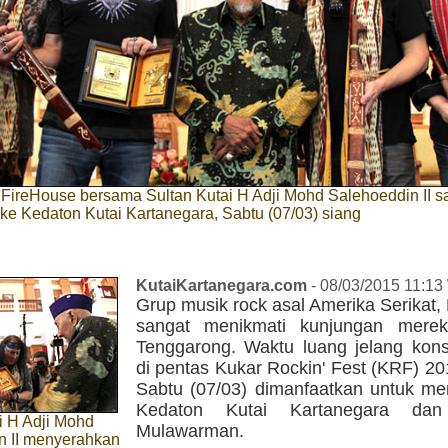
FireHouse bersama Sultan Kutai H Adji Mohd Salehoeddin II s
ke Kedaton Kutai Kartanegara, Sabtu (07/03) siang
KutaiKartanegara.com
- 08/03/2015 11:13
Grup musik rock asal Amerika Serikat,
sangat menikmati kunjungan merek
Tenggarong. Waktu luang jelang kon
di pentas Kukar Rockin' Fest (KRF) 2
Sabtu (07/03) dimanfaatkan untuk m
Kedaton Kutai Kartanegara da
i H Adji Mohd
Mulawarman.
n II menyerahkan