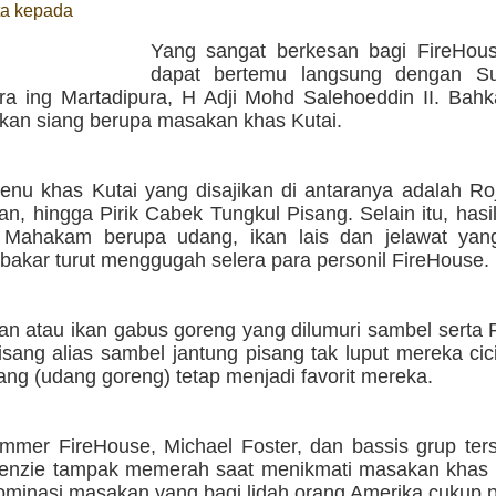
a kepada
Yang sangat berkesan bagi FireHou
dapat bertemu langsung dengan Su
ra ing Martadipura, H Adji Mohd Salehoeddin II. Bah
kan siang berupa masakan khas Kutai.
nu khas Kutai yang disajikan di antaranya adalah Ro
, hingga Pirik Cabek Tungkul Pisang. Selain itu, hasi
 Mahakam berupa udang, ikan lais dan jelawat yan
bakar turut menggugah selera para personil FireHouse.
n atau ikan gabus goreng yang dilumuri sambel serta 
isang alias sambel jantung pisang tak luput mereka ci
ng (udang goreng) tetap menjadi favorit mereka.
mmer FireHouse, Michael Foster, dan bassis grup ters
enzie tampak memerah saat menikmati masakan khas 
idominasi masakan yang bagi lidah orang Amerika cukup 