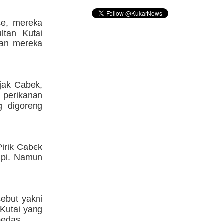
se, mereka
ltan Kutai
kan mereka
jak Cabek,
l perikanan
g digoreng
Pirik Cabek
cipi. Namun
ebut yakni
Kutai yang
pedas.