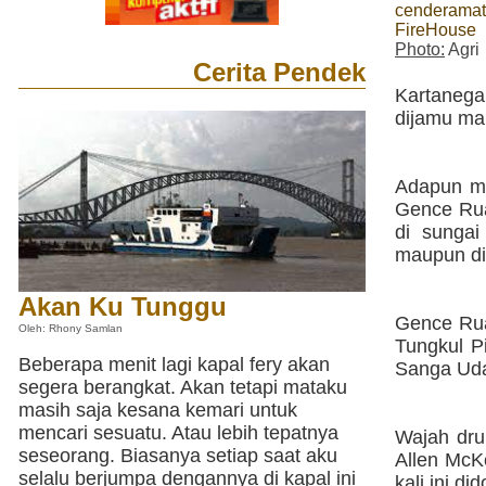
cenderamat
FireHouse
Photo:
Agri
Cerita Pendek
Kartanega
dijamu ma
Adapun me
Gence Ruan
di sungai
maupun di
Akan Ku Tunggu
Gence Rua
Oleh: Rhony Samlan
Tungkul P
Beberapa menit lagi kapal fery akan
Sanga Uda
segera berangkat. Akan tetapi mataku
masih saja kesana kemari untuk
mencari sesuatu. Atau lebih tepatnya
Wajah dru
seseorang. Biasanya setiap saat aku
Allen McK
selalu berjumpa dengannya di kapal ini
kali ini d