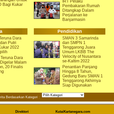
IRT Pelaku
D Bagi Kukar
Pembakaran Rumah
Ditangkap Dalam
Perjalanan ke
Banjarmasin
a
Pendidikan
eruna Dara
SMAN 3 Samarinda
dan Putri
dan SMPN 1
Kukar 2022
Tenggarong Juara
pilih
Umum LKBB The
Velocity of Nusantara
 Teruna Dara
se-Kaltim 2022
 Digelar Malam
on, 20 Finalis
Penantian Panjang
ng
Hingga 8 Tahun,
Gedung Baru SMAN 1
Tenggarong Akhirnya
Siap Digunakan
rita Berdasarkan Kategori :
Direktori
KutaiKartanegara.com