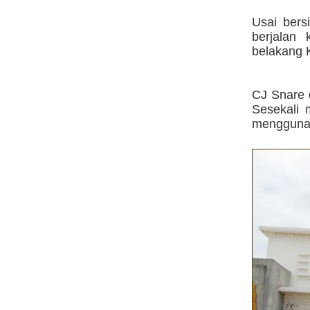
Usai bers
berjalan
belakang 
CJ Snare 
Sesekali
menggunak