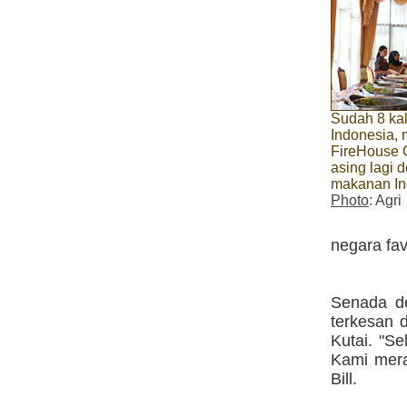
Sudah 8 kal
Indonesia, 
FireHouse 
asing lagi 
makanan In
Photo
: Agri
negara fav
Senada de
terkesan 
Kutai. "Se
Kami mera
Bill.