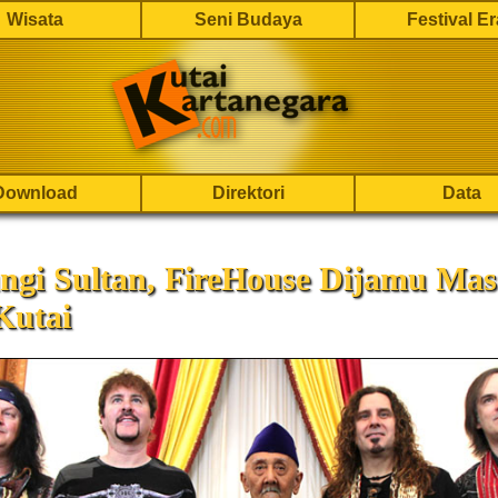
Wisata
Seni Budaya
Festival E
Download
Direktori
Data
ngi Sultan, FireHouse Dijamu Ma
Kutai