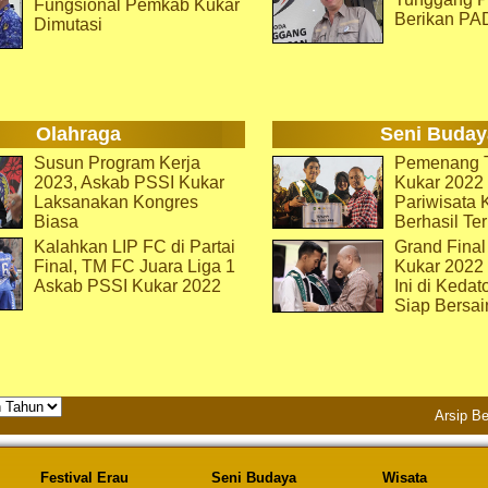
Fungsional Pemkab Kukar
Berikan PA
Dimutasi
Olahraga
Seni Buday
Susun Program Kerja
Pemenang T
2023, Askab PSSI Kukar
Kukar 2022 
Laksanakan Kongres
Pariwisata 
Biasa
Berhasil Ter
Kalahkan LIP FC di Partai
Grand Final
Final, TM FC Juara Liga 1
Kukar 2022
Askab PSSI Kukar 2022
Ini di Kedat
Siap Bersai
Arsip Be
Festival Erau
Seni Budaya
Wisata