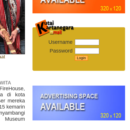
Username
Password
aat
 WITA
 FireHouse,
a di kota
ser mereka
015 kemarin
enyambangi
n Museum