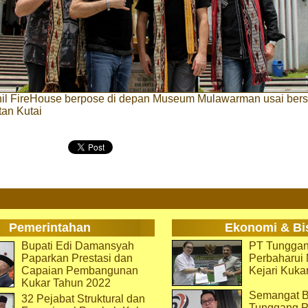
nil FireHouse berpose di depan Museum Mulawarman usai bers
an Kutai
Pemerintahan
Ekonomi & Bi
Bupati Edi Damansyah
PT Tunggan
Paparkan Prestasi dan
Perbaharu
Capaian Pembangunan
Kejari Kuka
Kukar Tahun 2022
Semangat B
32 Pejabat Struktural dan
Tunggang P