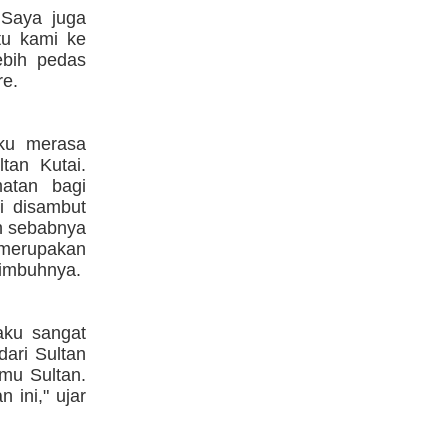
 Saya juga
u kami ke
ebih pedas
re.
aku merasa
tan Kutai.
atan bagi
i disambut
ah sebabnya
merupakan
" imbuhnya.
aku sangat
ari Sultan
emu Sultan.
 ini," ujar