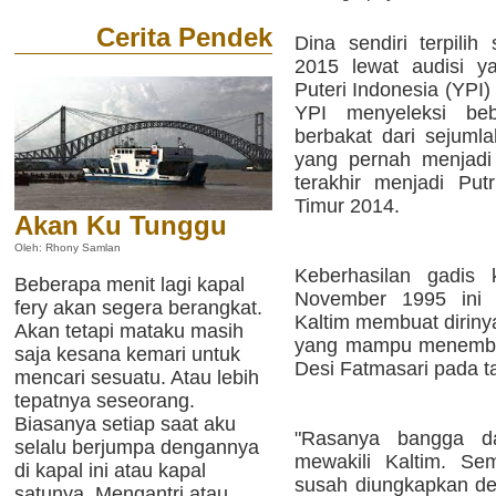
Cerita Pendek
Dina sendiri terpilih
2015 lewat audisi y
Puteri Indonesia (YPI) 
YPI menyeleksi beb
berbakat dari sejumla
yang pernah menjadi
terakhir menjadi Putr
Timur 2014.
Akan Ku Tunggu
Oleh: Rhony Samlan
Keberhasilan gadis 
Beberapa menit lagi kapal
November 1995 ini t
fery akan segera berangkat.
Kaltim membuat diriny
Akan tetapi mataku masih
yang mampu menembus
saja kesana kemari untuk
Desi Fatmasari pada t
mencari sesuatu. Atau lebih
tepatnya seseorang.
Biasanya setiap saat aku
"Rasanya bangga dan
selalu berjumpa dengannya
mewakili Kaltim. Se
di kapal ini atau kapal
susah diungkapkan de
satunya. Mengantri atau