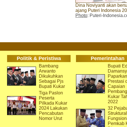
Dina Noviyanti akan bersa
ajang Puteri Indonesia 2
Photo
: Puteri-Indonesia.
Politik & Peristiwa
Pemerintahan
Bambang
Bupati Ed
Arwanto
Damansy
Dikukuhkan
Paparka
Sebagai Pjs
Prestasi 
Bupati Kukar
Capaian
Pembang
Tiga Paslon
Kukar Ta
Peserta
2022
Pilkada Kukar
2024 Lakukan
32 Pejab
Pencabutan
Struktura
Nomor Urut
Fungsion
Pemkab 