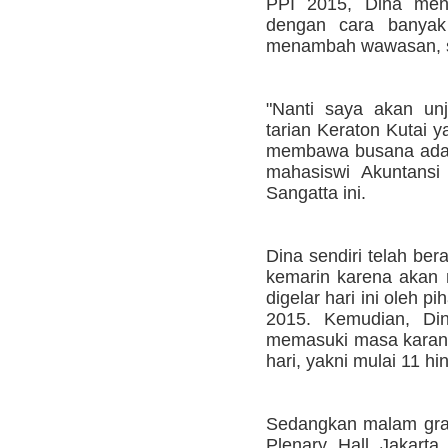
PPI 2015, Dina meng
dengan cara banyak
menambah wawasan, ser
"Nanti saya akan u
tarian Keraton Kutai y
membawa busana adat 
mahasiswi Akuntansi
Sangatta ini.
Dina sendiri telah ber
kemarin karena akan 
digelar hari ini oleh 
2015. Kemudian, Din
memasuki masa karant
hari, yakni mulai 11 hi
Sedangkan malam grand
Plenary Hall Jakart