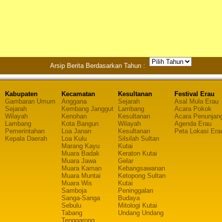
Arsip Berita Berdasarkan Tahun :
Kabupaten
Kecamatan
Kesultanan
Festival Erau
Gambaran Umum
Anggana
Sejarah
Asal Mula Erau
Sejarah
Kembang Janggut
Lambang
Acara Pokok
Wilayah
Kenohan
Kesultanan
Acara Penunjan
Lambang
Kota Bangun
Wilayah
Agenda Erau
Pemerintahan
Loa Janan
Kesultanan
Peta Lokasi Era
Kepala Daerah
Loa Kulu
Silsilah Sultan
Marang Kayu
Kutai
Muara Badak
Keraton Kutai
Muara Jawa
Gelar
Muara Kaman
Kebangsawanan
Muara Muntai
Ketopong Sultan
Muara Wis
Kutai
Samboja
Peninggalan
Sanga-Sanga
Budaya
Sebulu
Mitologi Kutai
Tabang
Undang Undang
Tenggarong