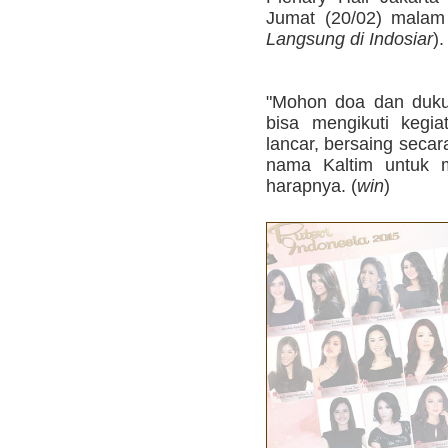
Jumat (20/02) malam
Langsung di Indosiar
).
"Mohon doa dan duk
bisa mengikuti kegi
lancar, bersaing seca
nama Kaltim untuk m
harapnya. (
win
)