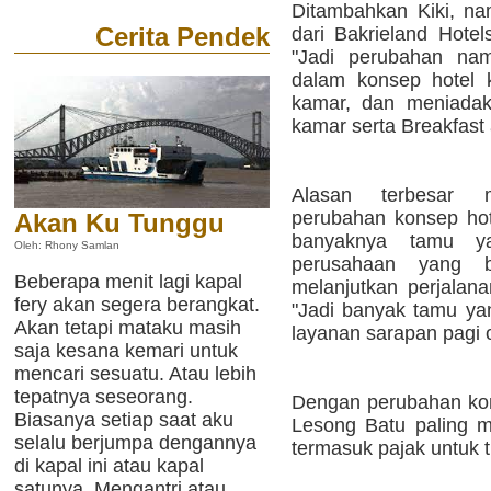
Ditambahkan Kiki, n
Cerita Pendek
dari Bakrieland Hotel
"Jadi perubahan nam
dalam konsep hotel 
kamar, dan meniadak
kamar serta Breakfast 
Alasan terbesar 
perubahan konsep hotel
Akan Ku Tunggu
banyaknya tamu y
Oleh: Rhony Samlan
perusahaan yang be
Beberapa menit lagi kapal
melanjutkan perjalan
fery akan segera berangkat.
"Jadi banyak tamu y
Akan tetapi mataku masih
layanan sarapan pagi o
saja kesana kemari untuk
mencari sesuatu. Atau lebih
tepatnya seseorang.
Dengan perubahan kons
Biasanya setiap saat aku
Lesong Batu paling 
selalu berjumpa dengannya
termasuk pajak untuk 
di kapal ini atau kapal
satunya. Mengantri atau