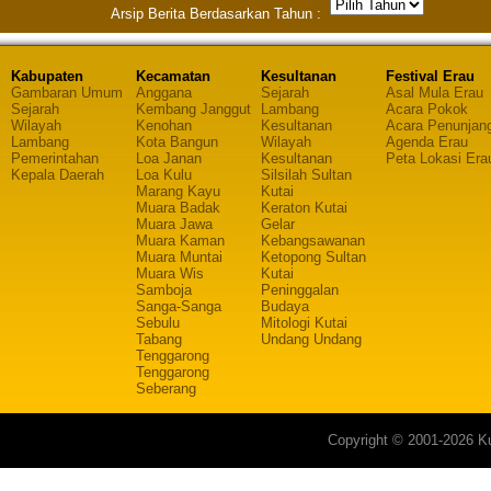
Arsip Berita Berdasarkan Tahun :
Kabupaten
Kecamatan
Kesultanan
Festival Erau
Gambaran Umum
Anggana
Sejarah
Asal Mula Erau
Sejarah
Kembang Janggut
Lambang
Acara Pokok
Wilayah
Kenohan
Kesultanan
Acara Penunjan
Lambang
Kota Bangun
Wilayah
Agenda Erau
Pemerintahan
Loa Janan
Kesultanan
Peta Lokasi Era
Kepala Daerah
Loa Kulu
Silsilah Sultan
Marang Kayu
Kutai
Muara Badak
Keraton Kutai
Muara Jawa
Gelar
Muara Kaman
Kebangsawanan
Muara Muntai
Ketopong Sultan
Muara Wis
Kutai
Samboja
Peninggalan
Sanga-Sanga
Budaya
Sebulu
Mitologi Kutai
Tabang
Undang Undang
Tenggarong
Tenggarong
Seberang
Copyright © 2001-2026 Ku