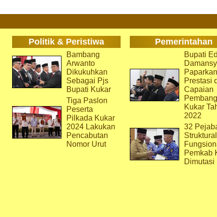
Politik & Peristiwa
Pemerintahan
Bambang
Bupati Ed
Arwanto
Damansy
Dikukuhkan
Paparka
Sebagai Pjs
Prestasi 
Bupati Kukar
Capaian
Pembang
Tiga Paslon
Kukar Ta
Peserta
2022
Pilkada Kukar
2024 Lakukan
32 Pejab
Pencabutan
Struktura
Nomor Urut
Fungsion
Pemkab 
Dimutasi