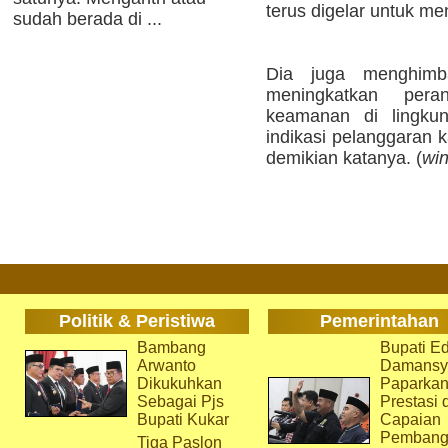
terus digelar untuk m
sudah berada di ...
Dia juga menghimb
meningkatkan per
keamanan di lingkun
indikasi pelanggaran 
demikian katanya. (
wi
Politik & Peristiwa
Pemerintahan
Bambang
Bupati Ed
Arwanto
Damansy
Dikukuhkan
Paparka
Sebagai Pjs
Prestasi 
Bupati Kukar
Capaian
Pembang
Tiga Paslon