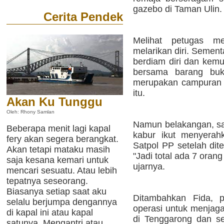
gazebo di Taman Ulin.
Cerita Pendek
Melihat petugas m
melarikan diri. Sement
berdiam diri dan kemu
bersama barang buk
merupakan campuran d
itu.
Akan Ku Tunggu
Oleh: Rhony Samlan
Namun belakangan, sa
Beberapa menit lagi kapal
kabur ikut menyerah
fery akan segera berangkat.
Satpol PP setelah dit
Akan tetapi mataku masih
"Jadi total ada 7 oran
saja kesana kemari untuk
ujarnya.
mencari sesuatu. Atau lebih
tepatnya seseorang.
Biasanya setiap saat aku
Ditambahkan Fida, p
selalu berjumpa dengannya
operasi untuk menjag
di kapal ini atau kapal
di Tenggarong dan sek
satunya. Mengantri atau