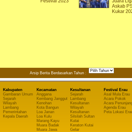
Festival 2023
Juara Lig
Askab P
Kukar 20
Arsip Berita Berdasarkan Tahun :
Kabupaten
Kecamatan
Kesultanan
Festival Erau
Gambaran Umum
Anggana
Sejarah
Asal Mula Erau
Sejarah
Kembang Janggut
Lambang
Acara Pokok
Wilayah
Kenohan
Kesultanan
Acara Penunjan
Lambang
Kota Bangun
Wilayah
Agenda Erau
Pemerintahan
Loa Janan
Kesultanan
Peta Lokasi Era
Kepala Daerah
Loa Kulu
Silsilah Sultan
Marang Kayu
Kutai
Muara Badak
Keraton Kutai
Muara Jawa
Gelar