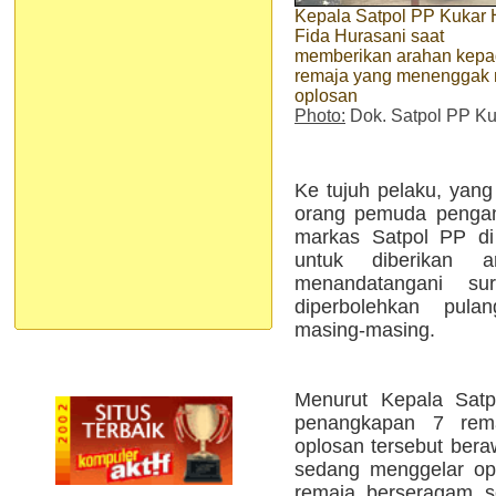
Kepala Satpol PP Kukar 
Fida Hurasani saat
memberikan arahan kep
remaja yang menenggak 
oplosan
Photo:
Dok. Satpol PP Ku
Ke tujuh pelaku, yang 
orang pemuda pengan
markas Satpol PP di
untuk diberikan 
menandatangani su
diperbolehkan pula
masing-masing.
Menurut Kepala Satp
penangkapan 7 rem
oplosan tersebut bera
sedang menggelar ope
remaja berseragam s