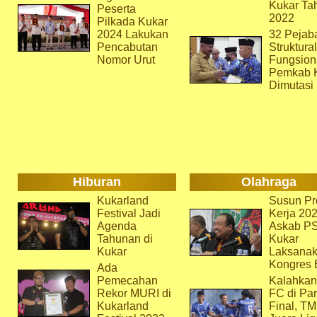
Kukar Ta
Peserta
2022
Pilkada Kukar
2024 Lakukan
32 Pejab
Pencabutan
Struktura
Nomor Urut
Fungsion
Pemkab 
Dimutasi
Hiburan
Olahraga
Kukarland
Susun Pr
Festival Jadi
Kerja 202
Agenda
Askab P
Tahunan di
Kukar
Kukar
Laksana
Kongres 
Ada
Pemecahan
Kalahkan
Rekor MURI di
FC di Par
Kukarland
Final, T