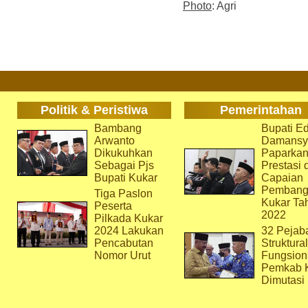
Photo
: Agri
Politik & Peristiwa
Pemerintahan
Bambang
Bupati Ed
Arwanto
Damansy
Dikukuhkan
Paparka
Sebagai Pjs
Prestasi 
Bupati Kukar
Capaian
Pembang
Tiga Paslon
Kukar Ta
Peserta
2022
Pilkada Kukar
2024 Lakukan
32 Pejab
Pencabutan
Struktura
Nomor Urut
Fungsion
Pemkab 
Dimutasi