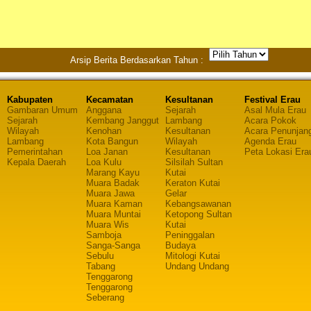
Arsip Berita Berdasarkan Tahun :
Kabupaten
Kecamatan
Kesultanan
Festival Erau
Gambaran Umum
Anggana
Sejarah
Asal Mula Erau
Sejarah
Kembang Janggut
Lambang
Acara Pokok
Wilayah
Kenohan
Kesultanan
Acara Penunjan
Lambang
Kota Bangun
Wilayah
Agenda Erau
Pemerintahan
Loa Janan
Kesultanan
Peta Lokasi Era
Kepala Daerah
Loa Kulu
Silsilah Sultan
Marang Kayu
Kutai
Muara Badak
Keraton Kutai
Muara Jawa
Gelar
Muara Kaman
Kebangsawanan
Muara Muntai
Ketopong Sultan
Muara Wis
Kutai
Samboja
Peninggalan
Sanga-Sanga
Budaya
Sebulu
Mitologi Kutai
Tabang
Undang Undang
Tenggarong
Tenggarong
Seberang