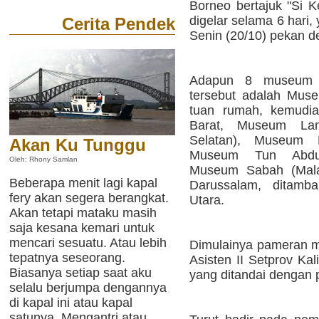
Borneo bertajuk "Si K
digelar selama 6 hari,
Cerita Pendek
Senin (20/10) pekan d
Adapun 8 museum y
tersebut adalah Mus
tuan rumah, kemudia
Barat, Museum Lam
Selatan), Museum B
Akan Ku Tunggu
Museum Tun Abdul
Oleh: Rhony Samlan
Museum Sabah (Mala
Beberapa menit lagi kapal
Darussalam, ditamb
fery akan segera berangkat.
Utara.
Akan tetapi mataku masih
saja kesana kemari untuk
mencari sesuatu. Atau lebih
Dimulainya pameran ma
tepatnya seseorang.
Asisten II Setprov Ka
Biasanya setiap saat aku
yang ditandai dengan 
selalu berjumpa dengannya
di kapal ini atau kapal
satunya. Mengantri atau