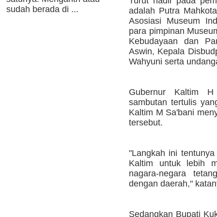
Turut hadir pada pem
sudah berada di ...
adalah Putra Mahkot
Asosiasi Museum In
para pimpinan Museum
Kebudayaan dan Pari
Aswin, Kepala Disbudp
Wahyuni serta undanga
Gubernur Kaltim 
sambutan tertulis yan
Kaltim M Sa'bani meny
tersebut.
"Langkah ini tentunya
Kaltim untuk lebih 
nagara-negara tetan
dengan daerah," katan
Sedangkan Bupati Kuka