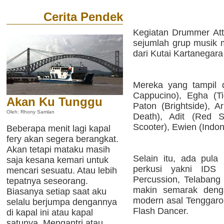
Cerita Pendek
Kegiatan Drummer Atta
sejumlah grup musik 
dari Kutai Kartanegar
Mereka yang tampil 
Cappucino), Egha (Ti
Akan Ku Tunggu
Paton (Brightside), A
Oleh: Rhony Samlan
Death), Adit (Red 
Scooter), Ewien (Indon
Beberapa menit lagi kapal
fery akan segera berangkat.
Akan tetapi mataku masih
Selain itu, ada pula
saja kesana kemari untuk
perkusi yakni IDS 
mencari sesuatu. Atau lebih
Percussion, Telabang 
tepatnya seseorang.
makin semarak denga
Biasanya setiap saat aku
modern asal Tenggaro
selalu berjumpa dengannya
Flash Dancer.
di kapal ini atau kapal
satunya. Mengantri atau