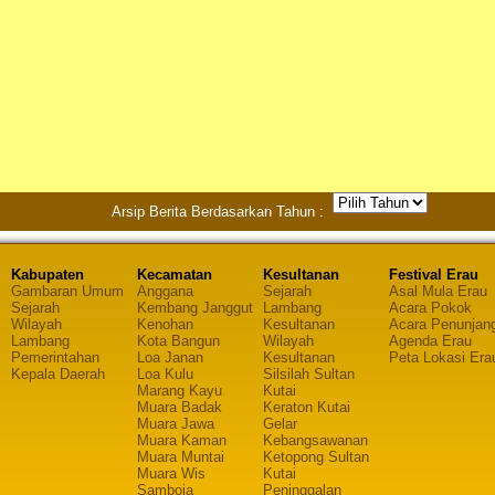
Arsip Berita Berdasarkan Tahun :
Kabupaten
Kecamatan
Kesultanan
Festival Erau
Gambaran Umum
Anggana
Sejarah
Asal Mula Erau
Sejarah
Kembang Janggut
Lambang
Acara Pokok
Wilayah
Kenohan
Kesultanan
Acara Penunjan
Lambang
Kota Bangun
Wilayah
Agenda Erau
Pemerintahan
Loa Janan
Kesultanan
Peta Lokasi Era
Kepala Daerah
Loa Kulu
Silsilah Sultan
Marang Kayu
Kutai
Muara Badak
Keraton Kutai
Muara Jawa
Gelar
Muara Kaman
Kebangsawanan
Muara Muntai
Ketopong Sultan
Muara Wis
Kutai
Samboja
Peninggalan