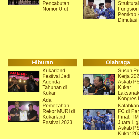
Pencabutan
Struktura
Nomor Urut
Fungsion
Pemkab 
Dimutasi
Hiburan
Olahraga
Kukarland
Susun Pr
Festival Jadi
Kerja 202
Agenda
Askab P
Tahunan di
Kukar
Kukar
Laksana
Kongres 
Ada
Pemecahan
Kalahkan
Rekor MURI di
FC di Par
Kukarland
Final, T
Festival 2023
Juara Lig
Askab P
Kukar 20