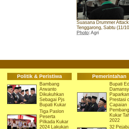
Suasana Drummer Attack I
Tenggarong, Sabtu (11/10)
Photo
: Agri
Politik & Peristiwa
Pemerintahan
Bambang
Bupati Ed
Arwanto
Damansy
Dikukuhkan
Paparka
Sebagai Pjs
Prestasi 
Bupati Kukar
Capaian
Pembang
Tiga Paslon
Kukar Ta
Peserta
2022
Pilkada Kukar
2024 Lakukan
32 Pejab