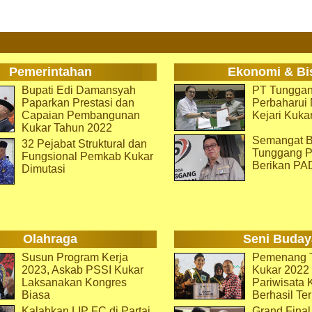
Pemerintahan
Ekonomi & Bi
Bupati Edi Damansyah
PT Tunggan
Paparkan Prestasi dan
Perbaharu
Capaian Pembangunan
Kejari Kuka
Kukar Tahun 2022
Semangat B
32 Pejabat Struktural dan
Tunggang P
Fungsional Pemkab Kukar
Berikan PA
Dimutasi
Olahraga
Seni Buday
Susun Program Kerja
Pemenang T
2023, Askab PSSI Kukar
Kukar 2022 
Laksanakan Kongres
Pariwisata 
Biasa
Berhasil Ter
Kalahkan LIP FC di Partai
Grand Final