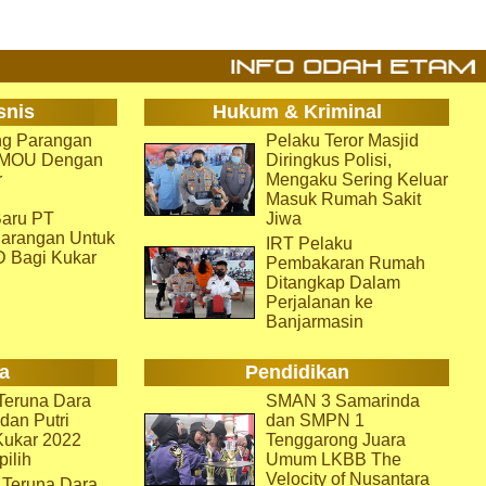
snis
Hukum & Kriminal
g Parangan
Pelaku Teror Masjid
i MOU Dengan
Diringkus Polisi,
r
Mengaku Sering Keluar
Masuk Rumah Sakit
aru PT
Jiwa
arangan Untuk
IRT Pelaku
D Bagi Kukar
Pembakaran Rumah
Ditangkap Dalam
Perjalanan ke
Banjarmasin
a
Pendidikan
eruna Dara
SMAN 3 Samarinda
dan Putri
dan SMPN 1
Kukar 2022
Tenggarong Juara
pilih
Umum LKBB The
Velocity of Nusantara
 Teruna Dara