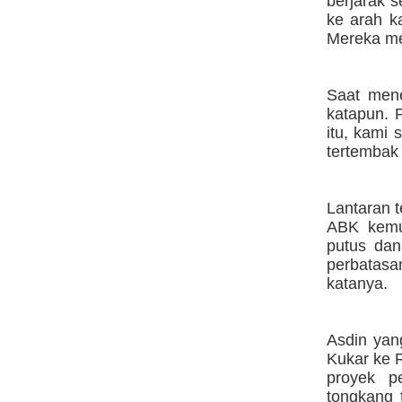
berjarak 
ke arah k
Mereka me
Saat mene
katapun. 
itu, kami
tertembak 
Lantaran t
ABK kemud
putus dan
perbatas
katanya.
Asdin yan
Kukar ke R
proyek p
tongkang 