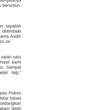
 senjatanya
 beruntun.
an sepatah
t ditembaki
nama Asdin
o ini.
 salah satu
hasil kami
ka. Sampai
jar lagi,"
ota Polres
itar lokasi
Sedangkan
akam telah