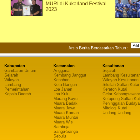
MURI di Kukarland Festival
2023
Arsip Berita Berdasarkan Tahun :
Kabupaten
Kecamatan
Kesultanan
Gambaran Umum
Anggana
Sejarah
Sejarah
Kembang Janggut
Lambang Kesultana
Wilayah
Kenohan
Wilayah Kesultanan
Lambang
Kota Bangun
Silsilah Sultan Kutai
Pemerintahan
Loa Janan
Keraton Kutai
Kepala Daerah
Loa Kulu
Gelar Kebangsawan
Marang Kayu
Ketopong Sultan Kut
Muara Badak
Peninggalan Budaya
Muara Jawa
Mitologi Kutai
Muara Kaman
Undang Undang
Muara Muntai
Muara Wis
Samboja
Sanga-Sanga
Sebulu