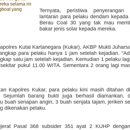
ereka selama ini
gboat yang
Ternyata, peristiwa penyerangan i
lantaran para pelaku dendam kepada
Berau Coal 30 yang tak mau memb
bakar jenis solar kepada mereka.
apolres Kutai Kartanegara (Kukar), AKBP Mukti Juhars
angkap para pelaku hanya 1 jam setelah kejadian. "Ad
gkap satu jam setelah kejadian. Kemudian 1 pelaku lag
 sekitar pukul 11.00 WITA. Sementara 2 orang lagi masi
an Kapolres Kukar, para pelaku kini masih ditahan d
 Sejumlah barang bukti juga berhasil diamankan, d
u buah senapan angin, 3 buah senjata tajam, jeriken s
g dikenakan pelaku.
dijerat Pasal 368 subsider 351 ayat 2 KUHP deng