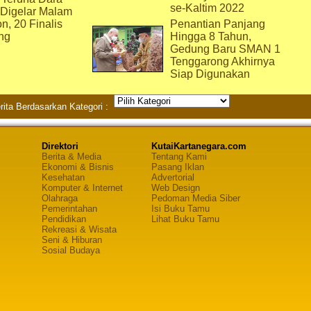
se-Kaltim 2022
 Digelar Malam
on, 20 Finalis
Penantian Panjang
ng
Hingga 8 Tahun,
Gedung Baru SMAN 1
Tenggarong Akhirnya
Siap Digunakan
rita Berdasarkan Kategori :
Direktori
KutaiKartanegara.com
Berita & Media
Tentang Kami
Ekonomi & Bisnis
Pasang Iklan
Kesehatan
Advertorial
Komputer & Internet
Web Design
Olahraga
Pedoman Media Siber
Pemerintahan
Isi Buku Tamu
Pendidikan
Lihat Buku Tamu
Rekreasi & Wisata
Seni & Hiburan
Sosial Budaya