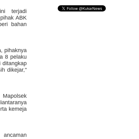
ni terjadi
 pihak ABK
eri bahan
a, pihaknya
a 8 pelaku
i ditangkap
h dikejar,"
i Mapolsek
iantaranya
erta kemeja
an ancaman