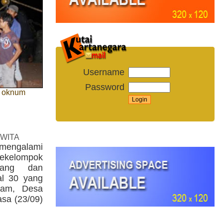
Username
Password
n oknum
 WITA
 mengalami
sekelompok
rang dan
al 30 yang
kam, Desa
asa (23/09)