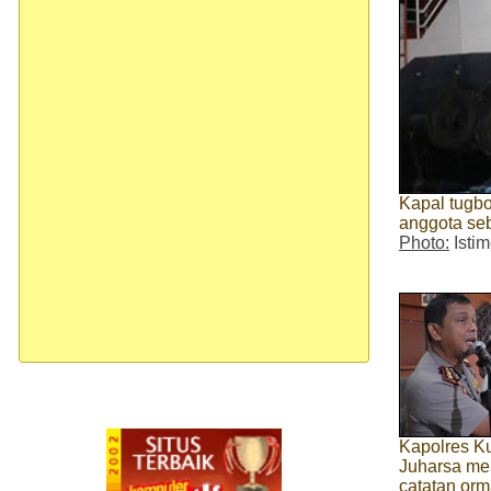
Kapal tugb
anggota se
Photo:
Isti
Kapolres K
Juharsa me
catatan or