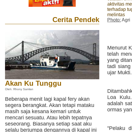
aktivitas m
terhadap tu
melintas
Cerita Pendek
Photo:
Agri
Menurut K
telah men
yang ditan
tadi siang
ujar Mukti.
Akan Ku Tunggu
Oleh: Rhony Samlan
Ditambahk
Loa Kulu.
Beberapa menit lagi kapal fery akan
adalah sat
segera berangkat. Akan tetapi mataku
ormas yan
masih saja kesana kemari untuk
mencari sesuatu. Atau lebih tepatnya
seseorang. Biasanya setiap saat aku
"Pelaku 
selalu berjumpa dengannya di kapal ini