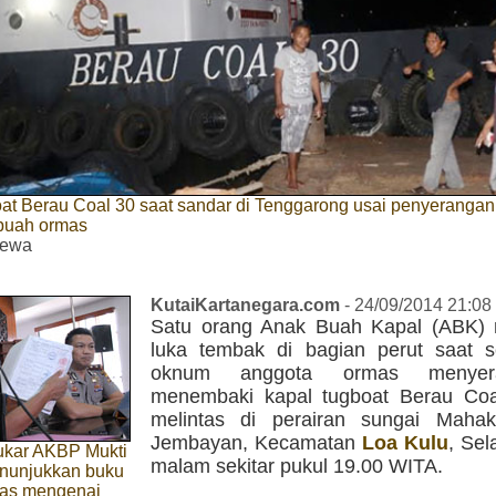
oat Berau Coal 30 saat sandar di Tenggarong usai penyeranga
buah ormas
mewa
KutaiKartanegara.com
- 24/09/2014 21:08
Satu orang Anak Buah Kapal (ABK)
luka tembak di bagian perut saat 
oknum anggota ormas menye
menembaki kapal tugboat Berau Co
melintas di perairan sungai Maha
Jembayan, Kecamatan
Loa Kulu
, Sel
ukar AKBP Mukti
malam sekitar pukul 19.00 WITA.
nunjukkan buku
mas mengenai