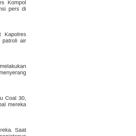
res Kompol
si pers di
 Kapolres
atroli air
melakukan
 menyerang
u Coal 30,
apal mereka
reka. Saat