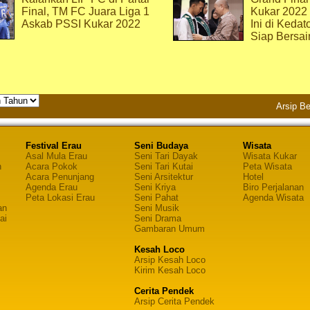
Final, TM FC Juara Liga 1
Kukar 2022
Askab PSSI Kukar 2022
Ini di Kedat
Siap Bersai
Arsip Be
Festival Erau
Seni Budaya
Wisata
Asal Mula Erau
Seni Tari Dayak
Wisata Kukar
n
Acara Pokok
Seni Tari Kutai
Peta Wisata
Acara Penunjang
Seni Arsitektur
Hotel
Agenda Erau
Seni Kriya
Biro Perjalanan
Peta Lokasi Erau
Seni Pahat
Agenda Wisata
an
Seni Musik
ai
Seni Drama
Gambaran Umum
Kesah Loco
Arsip Kesah Loco
Kirim Kesah Loco
Cerita Pendek
Arsip Cerita Pendek