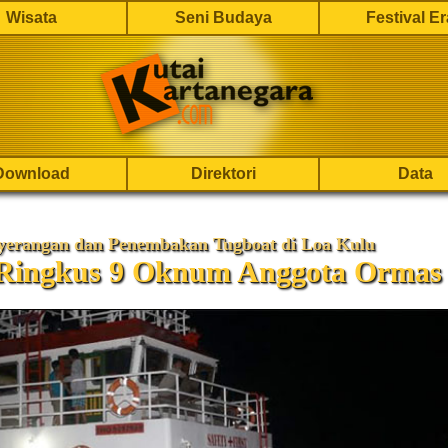
Wisata
Seni Budaya
Festival E
Download
Direktori
Data
yerangan dan Penembakan Tugboat di Loa Kulu
i Ringkus 9 Oknum Anggota Ormas