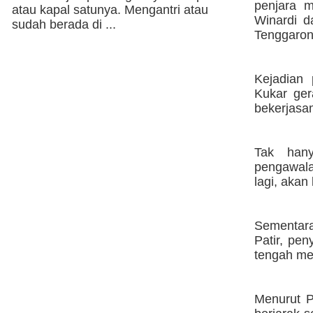
penjara m
atau kapal satunya. Mengantri atau
Winardi d
sudah berada di ...
Tenggarong
Kejadian
Kukar ger
bekerjasa
Tak hany
pengawala
lagi, akan
Sementara
Patir, pen
tengah me
Menurut P