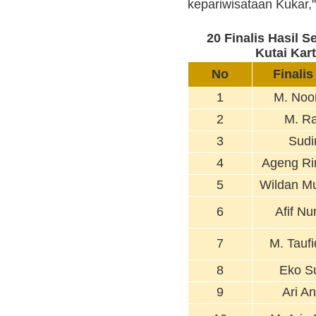
kepariwisataan Kukar,"
20 Finalis Hasil S
Kutai Kar
No
Finalis
1
M. Noor
2
M. R
3
Sudi
4
Ageng Ri
5
Wildan M
6
Afif Nu
7
M. Taufi
8
Eko S
9
Ari A