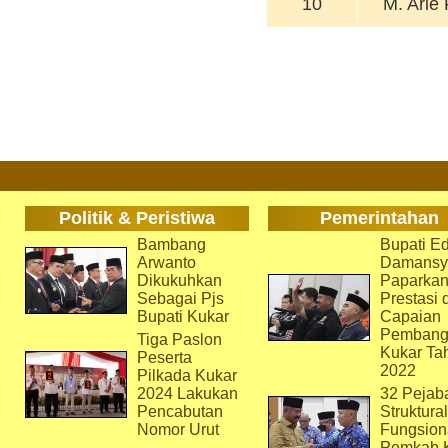
10
M. Arie
Politik & Peristiwa
Pemerintahan
Bambang
Bupati Ed
Arwanto
Damansy
Dikukuhkan
Paparka
Sebagai Pjs
Prestasi 
Bupati Kukar
Capaian
Pembang
Tiga Paslon
Kukar Ta
Peserta
2022
Pilkada Kukar
2024 Lakukan
32 Pejab
Pencabutan
Struktura
Nomor Urut
Fungsion
Pemkab 