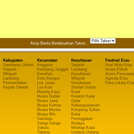
Arsip Berita Berdasarkan Tahun :
Kabupaten
Kecamatan
Kesultanan
Festival Erau
Gambaran Umum
Anggana
Sejarah
Asal Mula Erau
Sejarah
Kembang Janggut
Lambang
Acara Pokok
Wilayah
Kenohan
Kesultanan
Acara Penunjan
Lambang
Kota Bangun
Wilayah
Agenda Erau
Pemerintahan
Loa Janan
Kesultanan
Peta Lokasi Era
Kepala Daerah
Loa Kulu
Silsilah Sultan
Marang Kayu
Kutai
Muara Badak
Keraton Kutai
Muara Jawa
Gelar
Muara Kaman
Kebangsawanan
Muara Muntai
Ketopong Sultan
Muara Wis
Kutai
Samboja
Peninggalan
Sanga-Sanga
Budaya
Sebulu
Mitologi Kutai
Tabang
Undang Undang