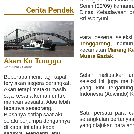
Senin (22/09) kemarin
Cerita Pendek
Dinas Kebudayaan da
Sri Wahyuni.
Para peserta seleksi
Tenggarong
, namun
kecamatan
Marang K
Muara Badak
.
Akan Ku Tunggu
Oleh: Rhony Samlan
Selain melibatkan u
Beberapa menit lagi kapal
seleksi ini juga mel
fery akan segera berangkat.
yang kini tergabun
Akan tetapi mataku masih
Indonesia (Adwindo) K
saja kesana kemari untuk
mencari sesuatu. Atau lebih
tepatnya seseorang.
Satu persatu para ca
Biasanya setiap saat aku
serangkaian pertanyaa
selalu berjumpa dengannya
yang diajukan para ang
di kapal ini atau kapal
satunya. Mengantri atau