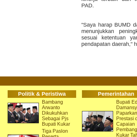
PAD.
"Saya harap BUMD da
menunjukkan peningk
sesuai ketentuan ya
pendapatan daerah," h
Politik & Peristiwa
Pemerintahan
Bambang
Bupati Ed
Arwanto
Damansy
Dikukuhkan
Paparka
Sebagai Pjs
Prestasi 
Bupati Kukar
Capaian
Pembang
Tiga Paslon
Kukar Ta
Peserta