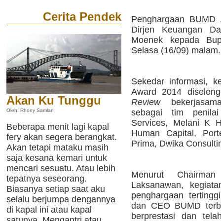
Cerita Pendek
Penghargaan BUMD Aw
Dirjen Keuangan Da
Moenek kepada Bupat
Selasa (16/09) malam.
Sekedar informasi,
Award 2014 diselen
Akan Ku Tunggu
Review
bekerjasama
sebagai tim penila
Oleh: Rhony Samlan
Services, Melani K 
Beberapa menit lagi kapal
Human Capital, Porte
fery akan segera berangkat.
Prima, Dwika Consulti
Akan tetapi mataku masih
saja kesana kemari untuk
mencari sesuatu. Atau lebih
Menurut Chairman
tepatnya seseorang.
Laksanawan, kegiata
Biasanya setiap saat aku
penghargaan terting
selalu berjumpa dengannya
dan CEO BUMD terbai
di kapal ini atau kapal
berprestasi dan tela
satunya. Mengantri atau