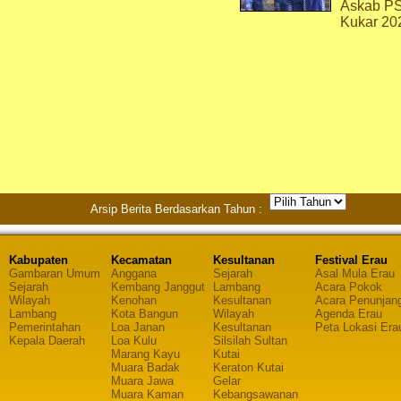
Askab P
Kukar 20
Arsip Berita Berdasarkan Tahun :
Kabupaten
Kecamatan
Kesultanan
Festival Erau
Gambaran Umum
Anggana
Sejarah
Asal Mula Erau
Sejarah
Kembang Janggut
Lambang
Acara Pokok
Wilayah
Kenohan
Kesultanan
Acara Penunjan
Lambang
Kota Bangun
Wilayah
Agenda Erau
Pemerintahan
Loa Janan
Kesultanan
Peta Lokasi Era
Kepala Daerah
Loa Kulu
Silsilah Sultan
Marang Kayu
Kutai
Muara Badak
Keraton Kutai
Muara Jawa
Gelar
Muara Kaman
Kebangsawanan