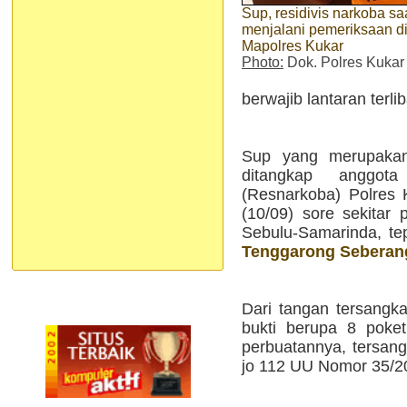
Sup, residivis narkoba sa
menjalani pemeriksaan d
Mapolres Kukar
Photo:
Dok. Polres Kukar
berwajib lantaran terli
Sup yang merupakan
ditangkap anggot
(Resnarkoba) Polres 
(10/09) sore sekitar 
Sebulu-Samarinda, te
Tenggarong Seberan
Dari tangan tersang
bukti berupa 8 poket
perbuatannya, tersang
jo 112 UU Nomor 35/20