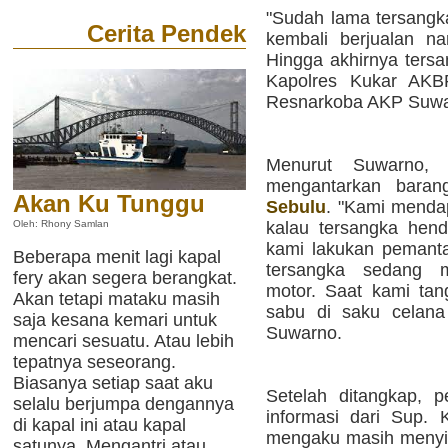
"Sudah lama tersangka
Cerita Pendek
kembali berjualan na
Hingga akhirnya tersa
Kapolres Kukar AKBP
Resnarkoba AKP Suwa
Menurut Suwarno,
mengantarkan baran
Akan Ku Tunggu
Sebulu
. "Kami mendap
kalau tersangka hend
Oleh: Rhony Samlan
kami lakukan pemant
Beberapa menit lagi kapal
tersangka sedang 
fery akan segera berangkat.
motor. Saat kami ta
Akan tetapi mataku masih
sabu di saku celana 
saja kesana kemari untuk
Suwarno.
mencari sesuatu. Atau lebih
tepatnya seseorang.
Biasanya setiap saat aku
Setelah ditangkap, 
selalu berjumpa dengannya
informasi dari Sup. 
di kapal ini atau kapal
mengaku masih menyi
satunya. Mengantri atau