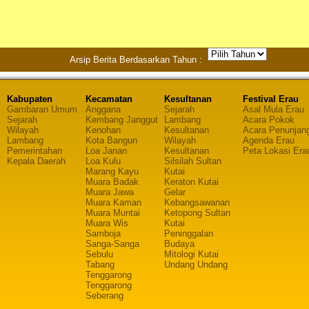
Arsip Berita Berdasarkan Tahun :
Kabupaten
Kecamatan
Kesultanan
Festival Erau
Gambaran Umum
Anggana
Sejarah
Asal Mula Erau
Sejarah
Kembang Janggut
Lambang
Acara Pokok
Wilayah
Kenohan
Kesultanan
Acara Penunjan
Lambang
Kota Bangun
Wilayah
Agenda Erau
Pemerintahan
Loa Janan
Kesultanan
Peta Lokasi Era
Kepala Daerah
Loa Kulu
Silsilah Sultan
Marang Kayu
Kutai
Muara Badak
Keraton Kutai
Muara Jawa
Gelar
Muara Kaman
Kebangsawanan
Muara Muntai
Ketopong Sultan
Muara Wis
Kutai
Samboja
Peninggalan
Sanga-Sanga
Budaya
Sebulu
Mitologi Kutai
Tabang
Undang Undang
Tenggarong
Tenggarong
Seberang