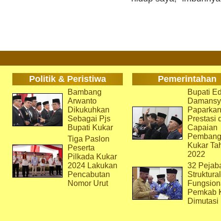
Politik & Peristiwa
Pemerintahan
Bambang
Bupati Ed
Arwanto
Damansy
Dikukuhkan
Paparka
Sebagai Pjs
Prestasi 
Bupati Kukar
Capaian
Pembang
Tiga Paslon
Kukar Ta
Peserta
2022
Pilkada Kukar
2024 Lakukan
32 Pejab
Pencabutan
Struktura
Nomor Urut
Fungsion
Pemkab 
Dimutasi